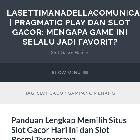
LASETTIMANADELLACOMUNICA
| PRAGMATIC PLAY DAN SLOT
GACOR: MENGAPA GAME INI
SELALU JADI FAVORIT?
Slot Gacor Hari Ini
SHOW MENU
TAG:
SLOT GACOR GAMPANG MENANG
Panduan Lengkap Memilih Situs
Slot Gacor Hari Ini dan Slot
Resmi Terpercaya