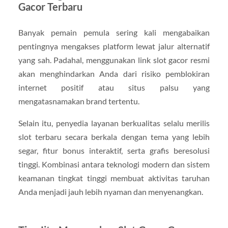
Gacor Terbaru
Banyak pemain pemula sering kali mengabaikan
pentingnya mengakses platform lewat jalur alternatif
yang sah. Padahal, menggunakan link slot gacor resmi
akan menghindarkan Anda dari risiko pemblokiran
internet positif atau situs palsu yang
mengatasnamakan brand tertentu.
Selain itu, penyedia layanan berkualitas selalu merilis
slot terbaru secara berkala dengan tema yang lebih
segar, fitur bonus interaktif, serta grafis beresolusi
tinggi. Kombinasi antara teknologi modern dan sistem
keamanan tingkat tinggi membuat aktivitas taruhan
Anda menjadi jauh lebih nyaman dan menyenangkan.