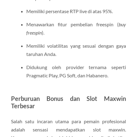
Memiliki persentase RTP live di atas 95%.
Menawarkan fitur pembelian freespin (
buy
freespin
).
Memiliki volatilitas yang sesuai dengan gaya
taruhan Anda.
Didukung oleh provider ternama seperti
Pragmatic Play, PG Soft, dan Habanero.
Perburuan Bonus dan Slot Maxwin
Terbesar
Salah satu incaran utama para pemain profesional
adalah sensasi mendapatkan slot maxwin.