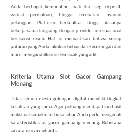
Anda berbagai kemudahan, baik dari segi deposit,
variasi permainan, hingga kecepatan layanan
pelanggan. Platform berkualitas tinggi biasanya
bekerja sama langsung dengan provider internasional
berlisensi resmi. Hal ini memastikan bahwa setiap
putaran yang Anda lakukan bebas dari kecurangan dan
murni mengandalkan sistem acak yang adil.
Kriteria Utama Slot Gacor Gampang
Menang
Tidak semua mesin gulungan digital memiliki tingkat
kesulitan yang sama. Agar peluang mendapatkan hasil
maksimal semakin terbuka lebar, Anda perlu mengenali
karakteristik slot gacor gampang menang. Beberapa
ciri utamanya meliputi: