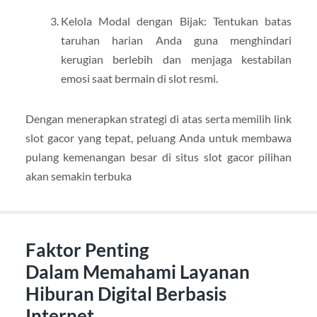
Kelola Modal dengan Bijak: Tentukan batas
taruhan harian Anda guna menghindari
kerugian berlebih dan menjaga kestabilan
emosi saat bermain di slot resmi.
Dengan menerapkan strategi di atas serta memilih link
slot gacor yang tepat, peluang Anda untuk membawa
pulang kemenangan besar di situs slot gacor pilihan
akan semakin terbuka
Faktor Penting
Dalam Memahami Layanan
Hiburan Digital Berbasis
Internet