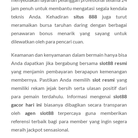
jam penuh untuk membantu mengatasi segala kendala
teknis Anda. Kehadiran
situs 888
juga turut
meramaikan bursa taruhan daring dengan berbagai
penawaran bonus menarik yang sayang untuk
dilewatkan oleh para pencari cuan.
Keamanan dan kenyamanan dalam bermain hanya bisa
Anda dapatkan jika bergabung bersama
slot88 resmi
yang menjamin pembayaran berapapun kemenangan
membernya. Pastikan Anda memilih
slot resmi
yang
memiliki rekam jejak bersih serta ulasan positif dari
para pemain terdahulu. Informasi mengenai
slot88
gacor hari ini
biasanya dibagikan secara transparan
oleh
agen slot88
terpercaya guna memberikan
referensi terbaik bagi para member yang ingin segera
meraih jackpot sensasional.