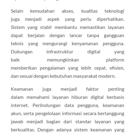
Selain kemudahan akses, kualitas teknologi
juga menjadi aspek yang perlu diperhatikan.
Sistem yang stabil membantu memastikan layanan
dapat berjalan dengan lancar tanpa gangguan
teknis yang mengurangi kenyamanan pengguna.
Dukungan infrastruktur digital yang
baik memungkinkan platform
memberikan pengalaman yang lebih cepat, efisien,
dan sesuai dengan kebutuhan masyarakat modern.
Keamanan juga menjadi faktor penting
dalam memahami layanan hiburan digital berbasis
internet. Perlindungan data pengguna, keamanan
akun, serta pengelolaan informasi secara bertanggung
jawab menjadi bagian dari standar layanan yang
berkualitas. Dengan adanya sistem keamanan yang