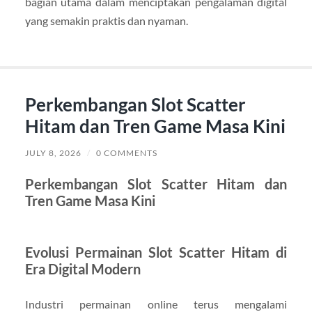
bagian utama dalam menciptakan pengalaman digital
yang semakin praktis dan nyaman.
Perkembangan Slot Scatter
Hitam dan Tren Game Masa Kini
JULY 8, 2026
/
0 COMMENTS
Perkembangan Slot Scatter Hitam dan
Tren Game Masa Kini
Evolusi Permainan Slot Scatter Hitam di
Era Digital Modern
Industri permainan online terus mengalami