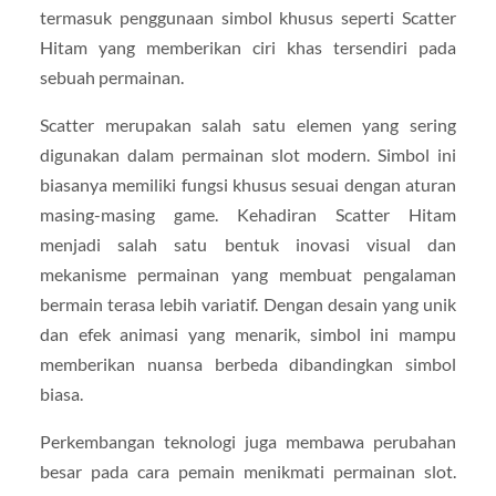
termasuk penggunaan simbol khusus seperti Scatter
Hitam yang memberikan ciri khas tersendiri pada
sebuah permainan.
Scatter merupakan salah satu elemen yang sering
digunakan dalam permainan slot modern. Simbol ini
biasanya memiliki fungsi khusus sesuai dengan aturan
masing-masing game. Kehadiran Scatter Hitam
menjadi salah satu bentuk inovasi visual dan
mekanisme permainan yang membuat pengalaman
bermain terasa lebih variatif. Dengan desain yang unik
dan efek animasi yang menarik, simbol ini mampu
memberikan nuansa berbeda dibandingkan simbol
biasa.
Perkembangan teknologi juga membawa perubahan
besar pada cara pemain menikmati permainan slot.