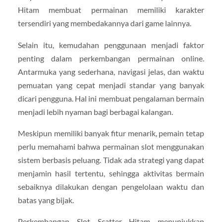
Hitam membuat permainan memiliki karakter
tersendiri yang membedakannya dari game lainnya.
Selain itu, kemudahan penggunaan menjadi faktor
penting dalam perkembangan permainan online.
Antarmuka yang sederhana, navigasi jelas, dan waktu
pemuatan yang cepat menjadi standar yang banyak
dicari pengguna. Hal ini membuat pengalaman bermain
menjadi lebih nyaman bagi berbagai kalangan.
Meskipun memiliki banyak fitur menarik, pemain tetap
perlu memahami bahwa permainan slot menggunakan
sistem berbasis peluang. Tidak ada strategi yang dapat
menjamin hasil tertentu, sehingga aktivitas bermain
sebaiknya dilakukan dengan pengelolaan waktu dan
batas yang bijak.
Perkembangan Slot Scatter Hitam menunjukkan