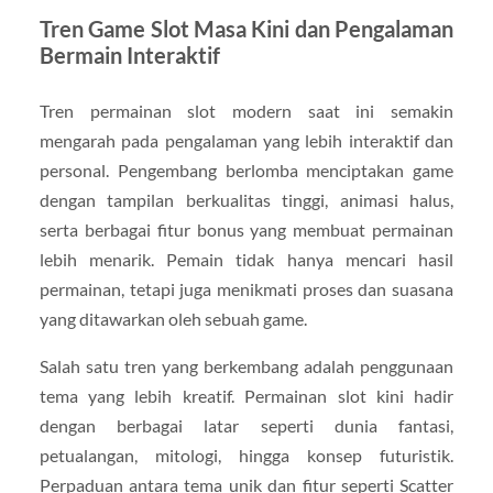
Tren Game Slot Masa Kini dan Pengalaman
Bermain Interaktif
Tren permainan slot modern saat ini semakin
mengarah pada pengalaman yang lebih interaktif dan
personal. Pengembang berlomba menciptakan game
dengan tampilan berkualitas tinggi, animasi halus,
serta berbagai fitur bonus yang membuat permainan
lebih menarik. Pemain tidak hanya mencari hasil
permainan, tetapi juga menikmati proses dan suasana
yang ditawarkan oleh sebuah game.
Salah satu tren yang berkembang adalah penggunaan
tema yang lebih kreatif. Permainan slot kini hadir
dengan berbagai latar seperti dunia fantasi,
petualangan, mitologi, hingga konsep futuristik.
Perpaduan antara tema unik dan fitur seperti Scatter