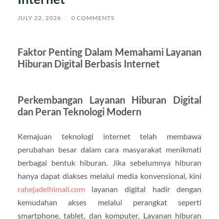
JULY 22, 2026
/
0 COMMENTS
Faktor Penting Dalam Memahami Layanan
Hiburan Digital Berbasis Internet
Perkembangan Layanan Hiburan Digital
dan Peran Teknologi Modern
Kemajuan teknologi internet telah membawa
perubahan besar dalam cara masyarakat menikmati
berbagai bentuk hiburan. Jika sebelumnya hiburan
hanya dapat diakses melalui media konvensional, kini
rahejadelhimall.com
layanan digital hadir dengan
kemudahan akses melalui perangkat seperti
smartphone, tablet, dan komputer. Layanan hiburan