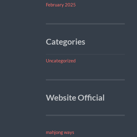
February 2025
Categories
Uncategorized
Website Official
mahjong ways