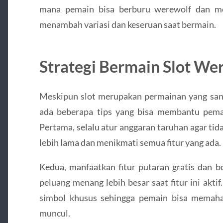
mana pemain bisa berburu werewolf dan men
menambah variasi dan keseruan saat bermain.
Strategi Bermain Slot We
Meskipun slot merupakan permainan yang san
ada beberapa tips yang bisa membantu pemai
Pertama, selalu atur anggaran taruhan agar tid
lebih lama dan menikmati semua fitur yang ada.
Kedua, manfaatkan fitur putaran gratis dan b
peluang menang lebih besar saat fitur ini akti
simbol khusus sehingga pemain bisa memah
muncul.