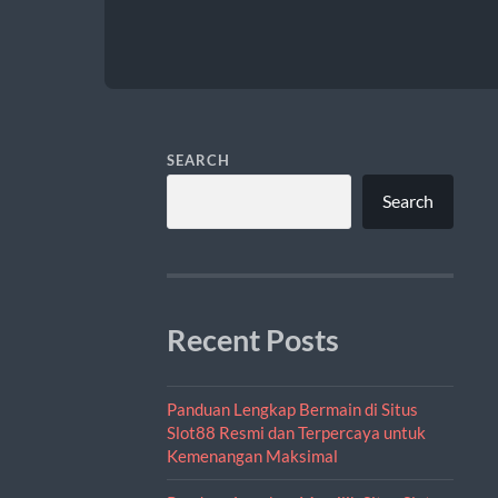
SEARCH
Search
Recent Posts
Panduan Lengkap Bermain di Situs
Slot88 Resmi dan Terpercaya untuk
Kemenangan Maksimal