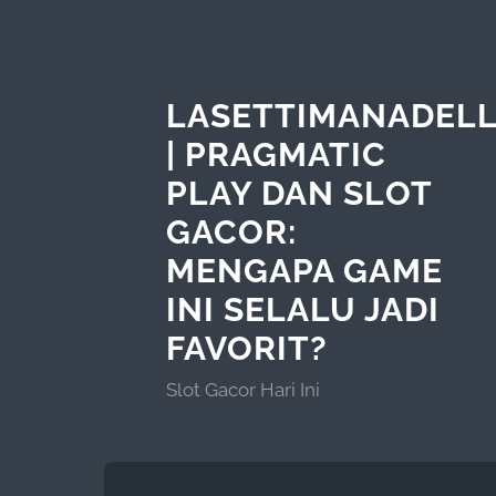
LASETTIMANADEL
| PRAGMATIC
PLAY DAN SLOT
GACOR:
MENGAPA GAME
INI SELALU JADI
FAVORIT?
Slot Gacor Hari Ini