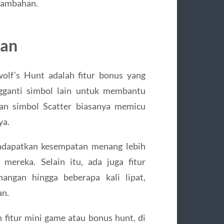
 tambahan.
gan
olf’s Hunt adalah fitur bonus yang
ngganti simbol lain untuk membantu
n simbol Scatter biasanya memicu
ya.
ndapatkan kesempatan menang lebih
mereka. Selain itu, ada juga fitur
angan hingga beberapa kali lipat,
an.
 fitur mini game atau bonus hunt, di