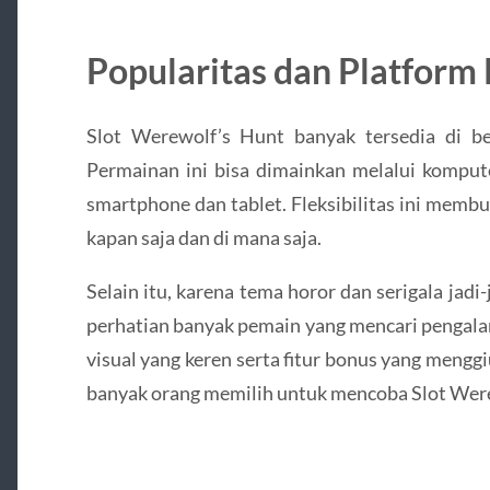
Popularitas dan Platform
Slot Werewolf’s Hunt banyak tersedia di ber
Permainan ini bisa dimainkan melalui komput
smartphone dan tablet. Fleksibilitas ini mem
kapan saja dan di mana saja.
Selain itu, karena tema horor dan serigala jadi-
perhatian banyak pemain yang mencari pengalam
visual yang keren serta fitur bonus yang meng
banyak orang memilih untuk mencoba Slot Wer