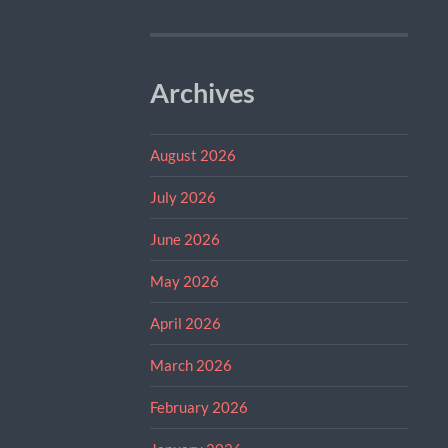
Archives
August 2026
July 2026
June 2026
May 2026
April 2026
March 2026
February 2026