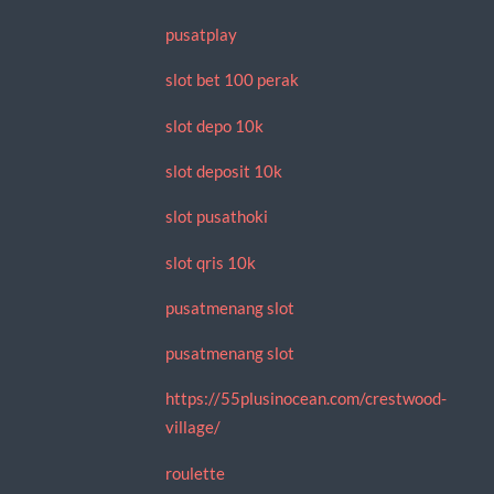
pusatplay
slot bet 100 perak
slot depo 10k
slot deposit 10k
slot pusathoki
slot qris 10k
pusatmenang slot
pusatmenang slot
https://55plusinocean.com/crestwood-
village/
roulette