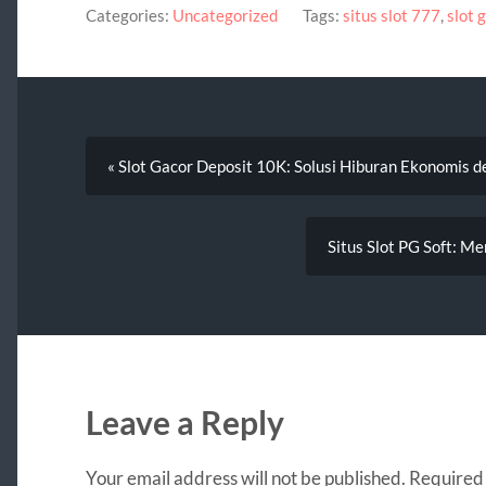
Categories:
Uncategorized
Tags:
situs slot 777
,
slot
« Slot Gacor Deposit 10K: Solusi Hiburan Ekonomis 
Situs Slot PG Soft: M
Leave a Reply
Your email address will not be published.
Required 