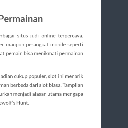
 Permainan
bagai situs judi online terpercaya.
er maupun perangkat mobile seperti
buat pemain bisa menikmati permainan
jadian cukup populer, slot ini menarik
an berbeda dari slot biasa. Tampilan
giurkan menjadi alasan utama mengapa
ewolf’s Hunt.