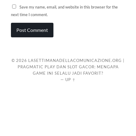
Save my name, email, and website in this browser for the
next time I comment.
© 2026
LASETTIMANADELLACOMUNICAZIONE.ORG |
PRAGMATIC PLAY DAN SLOT GACOR: MENGAPA
GAME INI SELALU JADI FAVORIT?
—
UP ↑