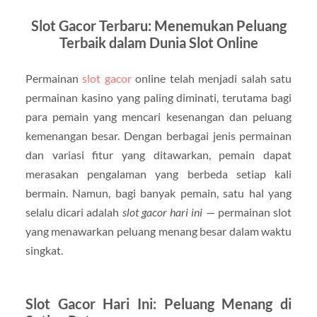
Slot Gacor Terbaru: Menemukan Peluang
Terbaik dalam Dunia Slot Online
Permainan
slot gacor
online telah menjadi salah satu
permainan kasino yang paling diminati, terutama bagi
para pemain yang mencari kesenangan dan peluang
kemenangan besar. Dengan berbagai jenis permainan
dan variasi fitur yang ditawarkan, pemain dapat
merasakan pengalaman yang berbeda setiap kali
bermain. Namun, bagi banyak pemain, satu hal yang
selalu dicari adalah
slot gacor hari ini
— permainan slot
yang menawarkan peluang menang besar dalam waktu
singkat.
Slot Gacor Hari Ini: Peluang Menang di