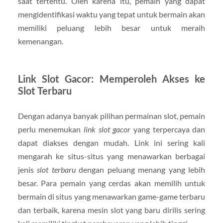
saat tertentu. Oleh karena itu, pemain yang dapat
mengidentifikasi waktu yang tepat untuk bermain akan
memiliki peluang lebih besar untuk meraih
kemenangan.
Link Slot Gacor: Memperoleh Akses ke
Slot Terbaru
Dengan adanya banyak pilihan permainan slot, pemain
perlu menemukan
link slot gacor
yang terpercaya dan
dapat diakses dengan mudah. Link ini sering kali
mengarah ke situs-situs yang menawarkan berbagai
jenis
slot terbaru
dengan peluang menang yang lebih
besar. Para pemain yang cerdas akan memilih untuk
bermain di situs yang menawarkan game-game terbaru
dan terbaik, karena mesin slot yang baru dirilis sering