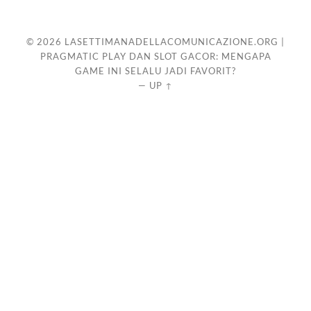
© 2026
LASETTIMANADELLACOMUNICAZIONE.ORG |
PRAGMATIC PLAY DAN SLOT GACOR: MENGAPA
GAME INI SELALU JADI FAVORIT?
—
UP ↑