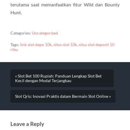
terutama saat memanfaatkan fitur Wild dan Bounty
Hunt.
Categories:
Uncategorized
Tags:
link slot depo 10k
,
situs slot 10k
,
situs slot deposit 10
ribu
« Slot Bet 100 Rupiah: Panduan Lengkap Slot Bet
Kecil dengan Modal Terjangkau
Slot Qris: Inovasi Praktis dalam Bermain Slot Online »
Leave a Reply