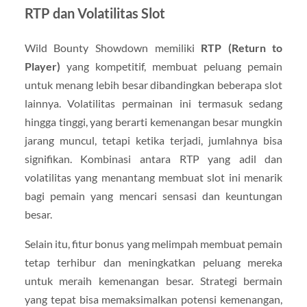
RTP dan Volatilitas Slot
Wild Bounty Showdown memiliki
RTP (Return to
Player)
yang kompetitif, membuat peluang pemain
untuk menang lebih besar dibandingkan beberapa slot
lainnya. Volatilitas permainan ini termasuk sedang
hingga tinggi, yang berarti kemenangan besar mungkin
jarang muncul, tetapi ketika terjadi, jumlahnya bisa
signifikan. Kombinasi antara RTP yang adil dan
volatilitas yang menantang membuat slot ini menarik
bagi pemain yang mencari sensasi dan keuntungan
besar.
Selain itu, fitur bonus yang melimpah membuat pemain
tetap terhibur dan meningkatkan peluang mereka
untuk meraih kemenangan besar. Strategi bermain
yang tepat bisa memaksimalkan potensi kemenangan,