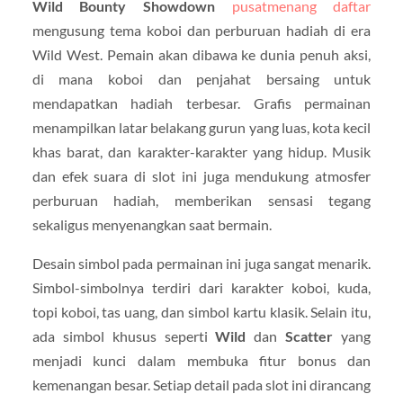
Wild Bounty Showdown
pusatmenang daftar
mengusung tema koboi dan perburuan hadiah di era
Wild West. Pemain akan dibawa ke dunia penuh aksi,
di mana koboi dan penjahat bersaing untuk
mendapatkan hadiah terbesar. Grafis permainan
menampilkan latar belakang gurun yang luas, kota kecil
khas barat, dan karakter-karakter yang hidup. Musik
dan efek suara di slot ini juga mendukung atmosfer
perburuan hadiah, memberikan sensasi tegang
sekaligus menyenangkan saat bermain.
Desain simbol pada permainan ini juga sangat menarik.
Simbol-simbolnya terdiri dari karakter koboi, kuda,
topi koboi, tas uang, dan simbol kartu klasik. Selain itu,
ada simbol khusus seperti
Wild
dan
Scatter
yang
menjadi kunci dalam membuka fitur bonus dan
kemenangan besar. Setiap detail pada slot ini dirancang