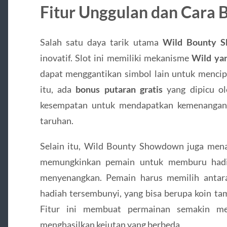
Fitur Unggulan dan Cara 
Salah satu daya tarik utama
Wild Bounty 
inovatif. Slot ini memiliki mekanisme
Wild ya
dapat menggantikan simbol lain untuk mencip
itu, ada
bonus putaran gratis
yang dipicu ol
kesempatan untuk mendapatkan kemenangan
taruhan.
Selain itu, Wild Bounty Showdown juga men
memungkinkan pemain untuk memburu hadia
menyenangkan. Pemain harus memilih antar
hadiah tersembunyi, yang bisa berupa koin t
Fitur ini membuat permainan semakin men
menghasilkan kejutan yang berbeda.