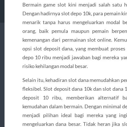
Bermain game slot kini menjadi salah satu hi
Dengan hadirnya slot depo 10k, para pemain ki
menarik tanpa harus mengeluarkan modal be
orang, baik pemula maupun pemain berpen
kemenangan dari permainan slot online. Kemu
opsi slot deposit dana, yang membuat proses 
depo 10 ribu menjadi jawaban bagi mereka ya
risiko kehilangan modal besar.
Selain itu, kehadiran slot dana memudahkan p
fleksibel. Slot deposit dana 10k dan slot dana 1
deposit 10 ribu, memberikan alternatif 
kemudahan dalam bermain. Dengan minimal dep
menjadi pilihan ideal bagi mereka yang in
mengeluarkan dana besar. Tidak heran jika sl