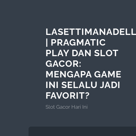
LASETTIMANADEL
| PRAGMATIC
PLAY DAN SLOT
GACOR:
MENGAPA GAME
INI SELALU JADI
FAVORIT?
Slot Gacor Hari Ini