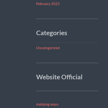
February 2025
Categories
Uncategorized
Website Official
mahjong ways