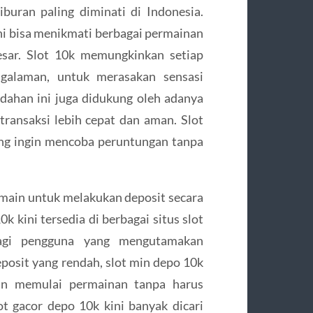
buran paling diminati di Indonesia.
ni bisa menikmati berbagai permainan
sar. Slot 10k memungkinkan setiap
galaman, untuk merasakan sensasi
dahan ini juga didukung oleh adanya
transaksi lebih cepat dan aman. Slot
ng ingin mencoba peruntungan tanpa
emain untuk melakukan deposit secara
0k kini tersedia di berbagai situs slot
bagi pengguna yang mengutamakan
osit yang rendah, slot min depo 10k
gin memulai permainan tanpa harus
ot gacor depo 10k kini banyak dicari