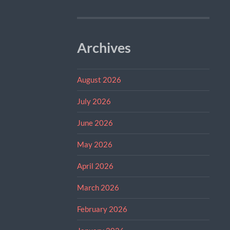
Archives
August 2026
July 2026
June 2026
May 2026
April 2026
March 2026
February 2026