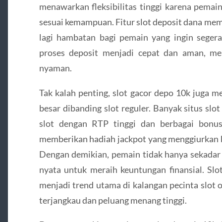
menawarkan fleksibilitas tinggi karena pemai
sesuai kemampuan. Fitur slot deposit dana mem
lagi hambatan bagi pemain yang ingin segera
proses deposit menjadi cepat dan aman, me
nyaman.
Tak kalah penting, slot gacor depo 10k juga
besar dibanding slot reguler. Banyak situs sl
slot dengan RTP tinggi dan berbagai bonus
memberikan hadiah jackpot yang menggiurkan b
Dengan demikian, pemain tidak hanya sekadar 
nyata untuk meraih keuntungan finansial. Slot
menjadi trend utama di kalangan pecinta slot 
terjangkau dan peluang menang tinggi.