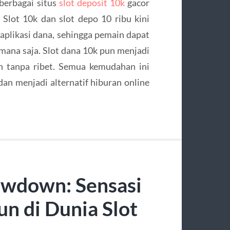
berbagai situs
slot deposit 10k
gacor
Slot 10k dan slot depo 10 ribu kini
 aplikasi dana, sehingga pemain dapat
 mana saja. Slot dana 10k pun menjadi
in tanpa ribet. Semua kemudahan ini
an menjadi alternatif hiburan online
owdown: Sensasi
n di Dunia Slot