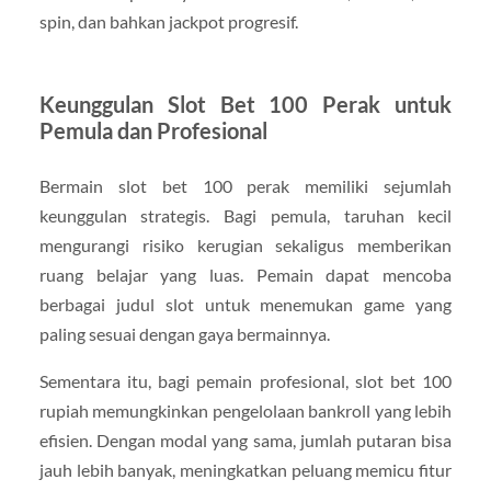
spin, dan bahkan jackpot progresif.
Keunggulan Slot Bet 100 Perak untuk
Pemula dan Profesional
Bermain slot bet 100 perak memiliki sejumlah
keunggulan strategis. Bagi pemula, taruhan kecil
mengurangi risiko kerugian sekaligus memberikan
ruang belajar yang luas. Pemain dapat mencoba
berbagai judul slot untuk menemukan game yang
paling sesuai dengan gaya bermainnya.
Sementara itu, bagi pemain profesional, slot bet 100
rupiah memungkinkan pengelolaan bankroll yang lebih
efisien. Dengan modal yang sama, jumlah putaran bisa
jauh lebih banyak, meningkatkan peluang memicu fitur