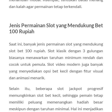
dan kalah agar permainan tetap terkendali.
Jenis Permainan Slot yang Mendukung Bet
100 Rupiah
Saat ini, banyak jenis permainan slot yang mendukung
slot bet 100 rupiah. Slot klasik dengan 3 gulungan
biasanya menawarkan taruhan minimum rendah dan
cocok untuk pemula. Slot video modern juga banyak
yang menyediakan opsi bet kecil dengan fitur visual
dan animasi menarik.
Selain itu, beberapa slot jackpot progresif
memungkinkan slot bet kecil, sehingga pemain tetap
memiliki peluang memenangkan hadiah besar
meskipun dengan taruhan minimal. Hal ini menjadikan