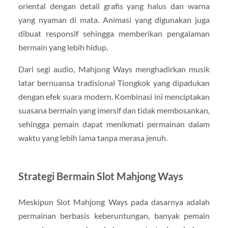
oriental dengan detail grafis yang halus dan warna
yang nyaman di mata. Animasi yang digunakan juga
dibuat responsif sehingga memberikan pengalaman
bermain yang lebih hidup.
Dari segi audio, Mahjong Ways menghadirkan musik
latar bernuansa tradisional Tiongkok yang dipadukan
dengan efek suara modern. Kombinasi ini menciptakan
suasana bermain yang imersif dan tidak membosankan,
sehingga pemain dapat menikmati permainan dalam
waktu yang lebih lama tanpa merasa jenuh.
Strategi Bermain Slot Mahjong Ways
Meskipun Slot Mahjong Ways pada dasarnya adalah
permainan berbasis keberuntungan, banyak pemain