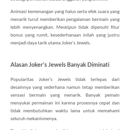
Animasi kemenangan yang halus serta efek suara yang
menarik turut memberikan pengalaman bermain yang
lebih menyenangkan. Meskipun tidak dipenuhi fitur
bonus yang rumit, kesederhanaan inilah yang justru
menjadi daya tarik utama Joker’s Jewels.
Alasan Joker’s Jewels Banyak Diminati
Popularitas Joker’s Jewels tidak terlepas dari
desainnya yang sederhana namun tetap memberikan
sensasi bermain yang menarik. Banyak pemain
menyukai permainan ini karena prosesnya cepat dan
tidak membutuhkan waktu lama untuk memahami
seluruh mekanismenya.