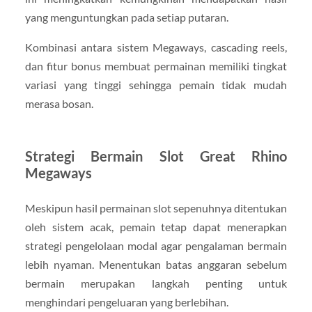
yang menguntungkan pada setiap putaran.
Kombinasi antara sistem Megaways, cascading reels,
dan fitur bonus membuat permainan memiliki tingkat
variasi yang tinggi sehingga pemain tidak mudah
merasa bosan.
Strategi Bermain Slot Great Rhino
Megaways
Meskipun hasil permainan slot sepenuhnya ditentukan
oleh sistem acak, pemain tetap dapat menerapkan
strategi pengelolaan modal agar pengalaman bermain
lebih nyaman. Menentukan batas anggaran sebelum
bermain merupakan langkah penting untuk
menghindari pengeluaran yang berlebihan.