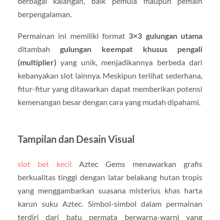
berbagai kalangan, baik pemula maupun pemain
berpengalaman.
Permainan ini memiliki format
3×3 gulungan utama
ditambah
gulungan keempat khusus pengali
(multiplier)
yang unik, menjadikannya berbeda dari
kebanyakan slot lainnya. Meskipun terlihat sederhana,
fitur-fitur yang ditawarkan dapat memberikan potensi
kemenangan besar dengan cara yang mudah dipahami.
Tampilan dan Desain Visual
slot bet kecil
Aztec Gems menawarkan grafis
berkualitas tinggi dengan latar belakang hutan tropis
yang menggambarkan suasana misterius khas harta
karun suku Aztec. Simbol-simbol dalam permainan
terdiri dari batu permata berwarna-warni yang