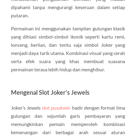
dipahami tanpa mengurangi keseruan dalam setiap
putaran.
Permainan ini menggunakan tampilan gulungan klasik
yang dihiasi simbol-simbol ikonik seperti kartu remi,
lonceng, berlian, dan tentu saja simbol Joker yang
menjadi daya tarik utama. Kombinasi visual yang cerah
serta efek suara yang khas membuat suasana
permainan terasa lebih hidup dan menghibur.
Mengenal Slot Joker’s Jewels
Joker’s Jewels
slot pusatwin
hadir dengan format lima
gulungan dan sejumlah garis pembayaran yang
memungkinkan pemain memperoleh kombinasi
kemenangan dari berbagai arah sesuai aturan