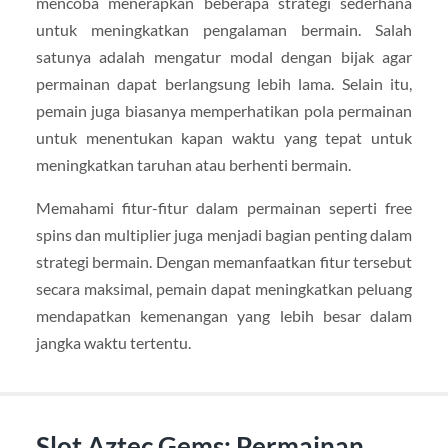
mencoba menerapkan beberapa strategi sederhana
untuk meningkatkan pengalaman bermain. Salah
satunya adalah mengatur modal dengan bijak agar
permainan dapat berlangsung lebih lama. Selain itu,
pemain juga biasanya memperhatikan pola permainan
untuk menentukan kapan waktu yang tepat untuk
meningkatkan taruhan atau berhenti bermain.
Memahami fitur-fitur dalam permainan seperti free
spins dan multiplier juga menjadi bagian penting dalam
strategi bermain. Dengan memanfaatkan fitur tersebut
secara maksimal, pemain dapat meningkatkan peluang
mendapatkan kemenangan yang lebih besar dalam
jangka waktu tertentu.
Slot Aztec Gems: Permainan