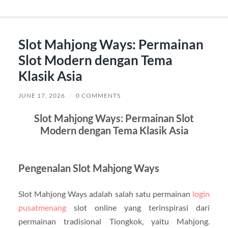
Slot Mahjong Ways: Permainan
Slot Modern dengan Tema
Klasik Asia
JUNE 17, 2026
/
0 COMMENTS
Slot Mahjong Ways: Permainan Slot
Modern dengan Tema Klasik Asia
Pengenalan Slot Mahjong Ways
Slot Mahjong Ways adalah salah satu permainan
login
pusatmenang
slot online yang terinspirasi dari
permainan tradisional Tiongkok, yaitu Mahjong.