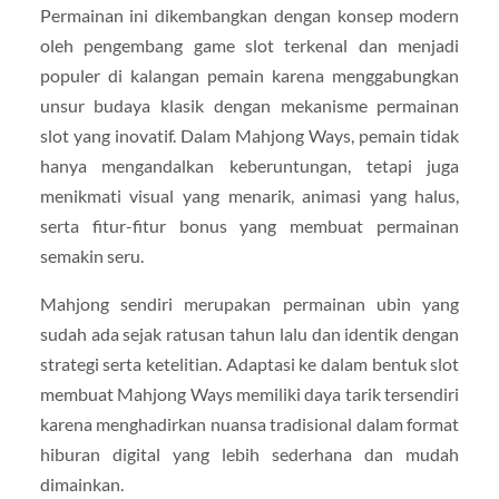
Permainan ini dikembangkan dengan konsep modern
oleh pengembang game slot terkenal dan menjadi
populer di kalangan pemain karena menggabungkan
unsur budaya klasik dengan mekanisme permainan
slot yang inovatif. Dalam Mahjong Ways, pemain tidak
hanya mengandalkan keberuntungan, tetapi juga
menikmati visual yang menarik, animasi yang halus,
serta fitur-fitur bonus yang membuat permainan
semakin seru.
Mahjong sendiri merupakan permainan ubin yang
sudah ada sejak ratusan tahun lalu dan identik dengan
strategi serta ketelitian. Adaptasi ke dalam bentuk slot
membuat Mahjong Ways memiliki daya tarik tersendiri
karena menghadirkan nuansa tradisional dalam format
hiburan digital yang lebih sederhana dan mudah
dimainkan.