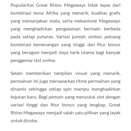
Popularitas Great Rhino Megaways tidak lepas dari
kombinasi tema Afrika yang menarik, kualitas grafis
yang memanjakan mata, serta mekanisme Megaways
yang menghadirkan pengalaman bermain berbeda
pada setiap putaran. Variasi jumlah simbol, peluang
kombinasi kemenangan yang tinggi, dan fitur bonus
yang beragam menjadi daya tarik utama bagi banyak
penggemar slot online.
Selain memberikan tampilan visual yang menarik,
permainan ini juga menawarkan ritme permainan yang
dinamis sehingga setiap spin mampu menghadirkan
kejutan baru. Bagi pemain yang menyukai slot dengan
variasi tinggi dan fitur bonus yang lengkap, Great
Rhino Megaways menjadi salah satu pilihan yang layak
untuk dicoba.