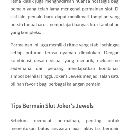
Tema klasik juga menghadirkan nuansa nostalgia bagi
pemain yang telah lama mengenal permainan slot. Di
sisi lain, pemain baru dapat menikmati tampilan yang
bersih tanpa harus mempelajari banyak fitur tambahan
yang kompleks.
Permainan ini juga memiliki ritme yang stabil sehingga
setiap putaran terasa nyaman dimainkan. Dengan
kombinasi desain visual yang menarik, mekanisme
sederhana, dan peluang mendapatkan kombinasi
simbol bernilai tinggi, Joker’s Jewels menjadi salah satu
pilihan favorit bagi berbagai kalangan pemain.
Tips Bermain Slot Joker’s Jewels
Sebelum memulai permainan, penting untuk
menentukan batas anggaran agar aktivitas bermain