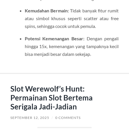
Kemudahan Bermain:
Tidak banyak fitur rumit
atau simbol khusus seperti scatter atau free
spins, sehingga cocok untuk pemula.
Potensi Kemenangan Besar:
Dengan pengali
hingga 15x, kemenangan yang tampaknya kecil
bisa menjadi besar dalam sekejap.
Slot Werewolf’s Hunt:
Permainan Slot Bertema
Serigala Jadi-Jadian
SEPTEMBER 12, 2025
/
0 COMMENTS