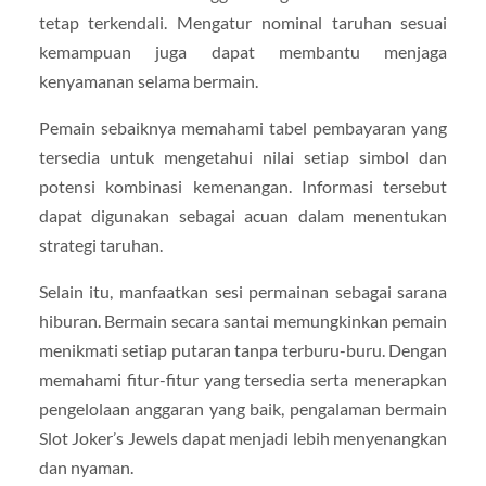
tetap terkendali. Mengatur nominal taruhan sesuai
kemampuan juga dapat membantu menjaga
kenyamanan selama bermain.
Pemain sebaiknya memahami tabel pembayaran yang
tersedia untuk mengetahui nilai setiap simbol dan
potensi kombinasi kemenangan. Informasi tersebut
dapat digunakan sebagai acuan dalam menentukan
strategi taruhan.
Selain itu, manfaatkan sesi permainan sebagai sarana
hiburan. Bermain secara santai memungkinkan pemain
menikmati setiap putaran tanpa terburu-buru. Dengan
memahami fitur-fitur yang tersedia serta menerapkan
pengelolaan anggaran yang baik, pengalaman bermain
Slot Joker’s Jewels dapat menjadi lebih menyenangkan
dan nyaman.