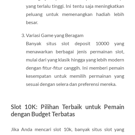
yang terlalu tinggi. Ini tentu saja meningkatkan
peluang untuk memenangkan hadiah lebih
besar.
Variasi Game yang Beragam
Banyak situs slot deposit 10000 yang
menawarkan berbagai jenis permainan slot,
mulai dari yang klasik hingga yang lebih modern
dengan fitur-fitur canggih. Ini memberi pemain
kesempatan untuk memilih permainan yang
sesuai dengan selera dan preferensi mereka.
Slot 10K: Pilihan Terbaik untuk Pemain
dengan Budget Terbatas
Jika Anda mencari slot 10k, banyak situs slot yang