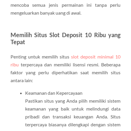
mencoba semua jenis permainan ini tanpa perlu
mengeluarkan banyak uang di awal.
Memilih Situs Slot Deposit 10 Ribu yang
Tepat
Penting untuk memilih situs
slot deposit minimal 10
ribu
terpercaya dan memiliki lisensi resmi. Beberapa
faktor yang perlu diperhatikan saat memilih situs
antara lain:
Keamanan dan Kepercayaan
Pastikan situs yang Anda pilih memiliki sistem
keamanan yang baik untuk melindungi data
pribadi dan transaksi keuangan Anda. Situs
terpercaya biasanya dilengkapi dengan sistem