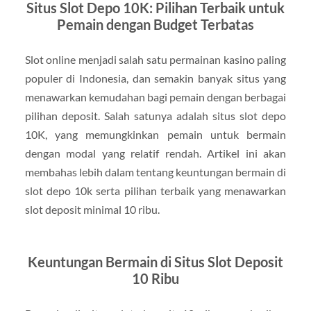
Situs Slot Depo 10K: Pilihan Terbaik untuk
Pemain dengan Budget Terbatas
Slot online menjadi salah satu permainan kasino paling
populer di Indonesia, dan semakin banyak situs yang
menawarkan kemudahan bagi pemain dengan berbagai
pilihan deposit. Salah satunya adalah situs slot depo
10K, yang memungkinkan pemain untuk bermain
dengan modal yang relatif rendah. Artikel ini akan
membahas lebih dalam tentang keuntungan bermain di
slot depo 10k serta pilihan terbaik yang menawarkan
slot deposit minimal 10 ribu.
Keuntungan Bermain di Situs Slot Deposit
10 Ribu