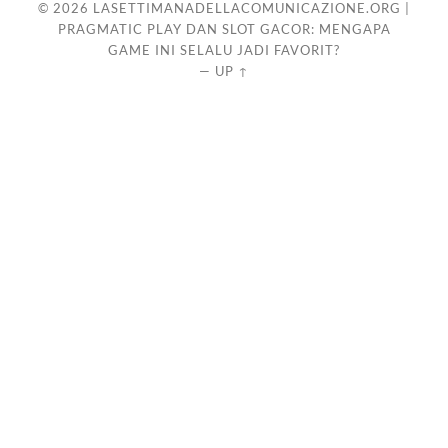
© 2026
LASETTIMANADELLACOMUNICAZIONE.ORG |
PRAGMATIC PLAY DAN SLOT GACOR: MENGAPA
GAME INI SELALU JADI FAVORIT?
—
UP ↑