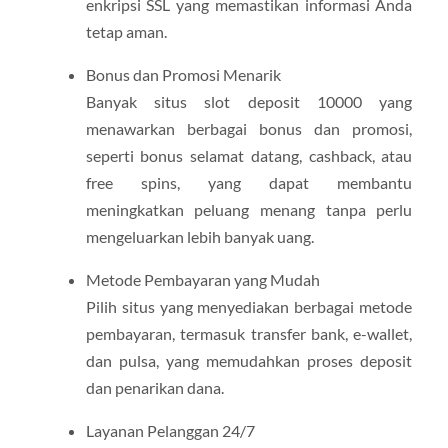
enkripsi SSL yang memastikan informasi Anda
tetap aman.
Bonus dan Promosi Menarik
Banyak situs slot deposit 10000 yang
menawarkan berbagai bonus dan promosi,
seperti bonus selamat datang, cashback, atau
free spins, yang dapat membantu
meningkatkan peluang menang tanpa perlu
mengeluarkan lebih banyak uang.
Metode Pembayaran yang Mudah
Pilih situs yang menyediakan berbagai metode
pembayaran, termasuk transfer bank, e-wallet,
dan pulsa, yang memudahkan proses deposit
dan penarikan dana.
Layanan Pelanggan 24/7