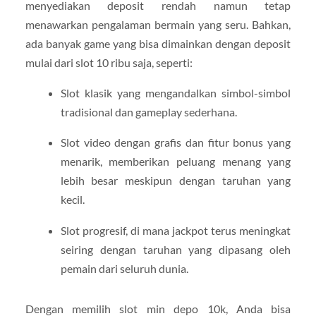
menyediakan deposit rendah namun tetap
menawarkan pengalaman bermain yang seru. Bahkan,
ada banyak game yang bisa dimainkan dengan deposit
mulai dari slot 10 ribu saja, seperti:
Slot klasik yang mengandalkan simbol-simbol
tradisional dan gameplay sederhana.
Slot video dengan grafis dan fitur bonus yang
menarik, memberikan peluang menang yang
lebih besar meskipun dengan taruhan yang
kecil.
Slot progresif, di mana jackpot terus meningkat
seiring dengan taruhan yang dipasang oleh
pemain dari seluruh dunia.
Dengan memilih slot min depo 10k, Anda bisa