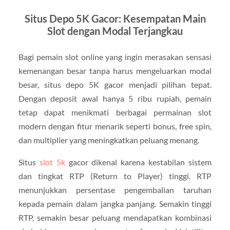
Situs Depo 5K Gacor: Kesempatan Main
Slot dengan Modal Terjangkau
Bagi pemain slot online yang ingin merasakan sensasi
kemenangan besar tanpa harus mengeluarkan modal
besar, situs depo 5K gacor menjadi pilihan tepat.
Dengan deposit awal hanya 5 ribu rupiah, pemain
tetap dapat menikmati berbagai permainan slot
modern dengan fitur menarik seperti bonus, free spin,
dan multiplier yang meningkatkan peluang menang.
Situs
slot 5k
gacor dikenal karena kestabilan sistem
dan tingkat RTP (Return to Player) tinggi. RTP
menunjukkan persentase pengembalian taruhan
kepada pemain dalam jangka panjang. Semakin tinggi
RTP, semakin besar peluang mendapatkan kombinasi