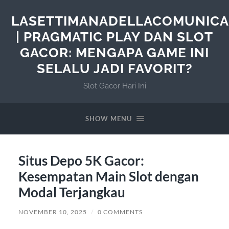
LASETTIMANADELLACOMUNICA
| PRAGMATIC PLAY DAN SLOT
GACOR: MENGAPA GAME INI
SELALU JADI FAVORIT?
Slot Gacor Hari Ini
SHOW MENU
Situs Depo 5K Gacor:
Kesempatan Main Slot dengan
Modal Terjangkau
NOVEMBER 10, 2025
/
0 COMMENTS