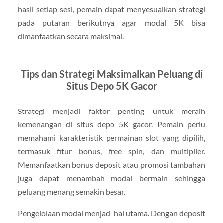
hasil setiap sesi, pemain dapat menyesuaikan strategi
pada putaran berikutnya agar modal 5K bisa
dimanfaatkan secara maksimal.
Tips dan Strategi Maksimalkan Peluang di
Situs Depo 5K Gacor
Strategi menjadi faktor penting untuk meraih
kemenangan di situs depo 5K gacor. Pemain perlu
memahami karakteristik permainan slot yang dipilih,
termasuk fitur bonus, free spin, dan multiplier.
Memanfaatkan bonus deposit atau promosi tambahan
juga dapat menambah modal bermain sehingga
peluang menang semakin besar.
Pengelolaan modal menjadi hal utama. Dengan deposit