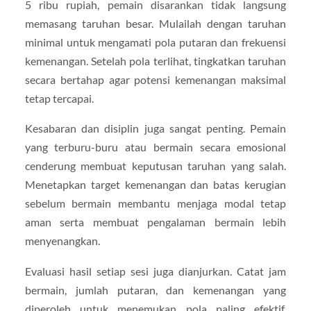
5 ribu rupiah, pemain disarankan tidak langsung
memasang taruhan besar. Mulailah dengan taruhan
minimal untuk mengamati pola putaran dan frekuensi
kemenangan. Setelah pola terlihat, tingkatkan taruhan
secara bertahap agar potensi kemenangan maksimal
tetap tercapai.
Kesabaran dan disiplin juga sangat penting. Pemain
yang terburu-buru atau bermain secara emosional
cenderung membuat keputusan taruhan yang salah.
Menetapkan target kemenangan dan batas kerugian
sebelum bermain membantu menjaga modal tetap
aman serta membuat pengalaman bermain lebih
menyenangkan.
Evaluasi hasil setiap sesi juga dianjurkan. Catat jam
bermain, jumlah putaran, dan kemenangan yang
diperoleh untuk menemukan pola paling efektif.