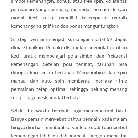
simbol kemenangan, bonus, atau free spin. Volatilitas
permainan yang seimbang membuat pemain dengan
modal kecil tetap memiliki kesempatan meraih
kemenangan signifikan dan bonus menguntungkan.
Strategi bermain menjadi kunci agar modal 5K dapat
dimaksimalkan. Pemain disarankan memulai taruhan
kecil untuk mempelajari pola simbol dan frekuensi
kemenangan. Setelah pola terlihat, taruhan bisa
ditingkatkan secara bertahap. Mengombinasikan spin
manual dan auto spin membantu menjaga ritme
permainan tetap optimal sehingga peluang menang
tetap tinggi meski modal terbatas.
Selain itu, waktu bermain juga memengaruhi hasil.
Banyak pemain menyebut bahwa bermain pada malam
hingga dini hari membuat server lebih stabil dan simbol
kemenangan lebih mudah muncul. Dengan mencatat