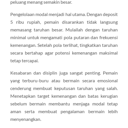
peluang menang semakin besar.
Pengelolaan modal menjadi hal utama. Dengan deposit
5 ribu rupiah, pemain disarankan tidak langsung
memasang taruhan besar. Mulailah dengan taruhan
minimal untuk mengamati pola putaran dan frekuensi
kemenangan. Setelah pola terlihat, tingkatkan taruhan
secara bertahap agar potensi kemenangan maksimal
tetap tercapai.
Kesabaran dan disiplin juga sangat penting. Pemain
yang terburu-buru atau bermain secara emosional
cenderung membuat keputusan taruhan yang salah.
Menetapkan target kemenangan dan batas kerugian
sebelum bermain membantu menjaga modal tetap
aman serta membuat pengalaman bermain lebih
menyenangkan.