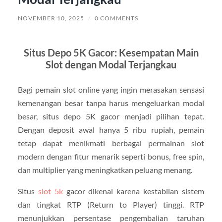
NOVEMBER 10, 2025
/
0 COMMENTS
Situs Depo 5K Gacor: Kesempatan Main
Slot dengan Modal Terjangkau
Bagi pemain slot online yang ingin merasakan sensasi
kemenangan besar tanpa harus mengeluarkan modal
besar, situs depo 5K gacor menjadi pilihan tepat.
Dengan deposit awal hanya 5 ribu rupiah, pemain
tetap dapat menikmati berbagai permainan slot
modern dengan fitur menarik seperti bonus, free spin,
dan multiplier yang meningkatkan peluang menang.
Situs
slot 5k
gacor dikenal karena kestabilan sistem
dan tingkat RTP (Return to Player) tinggi. RTP
menunjukkan persentase pengembalian taruhan