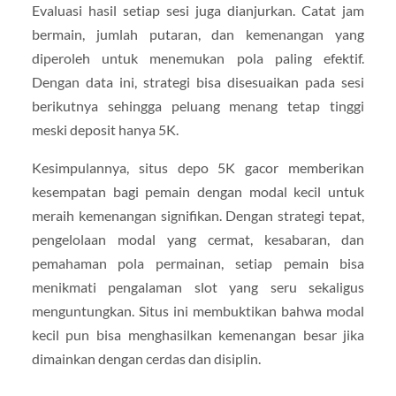
Evaluasi hasil setiap sesi juga dianjurkan. Catat jam
bermain, jumlah putaran, dan kemenangan yang
diperoleh untuk menemukan pola paling efektif.
Dengan data ini, strategi bisa disesuaikan pada sesi
berikutnya sehingga peluang menang tetap tinggi
meski deposit hanya 5K.
Kesimpulannya, situs depo 5K gacor memberikan
kesempatan bagi pemain dengan modal kecil untuk
meraih kemenangan signifikan. Dengan strategi tepat,
pengelolaan modal yang cermat, kesabaran, dan
pemahaman pola permainan, setiap pemain bisa
menikmati pengalaman slot yang seru sekaligus
menguntungkan. Situs ini membuktikan bahwa modal
kecil pun bisa menghasilkan kemenangan besar jika
dimainkan dengan cerdas dan disiplin.