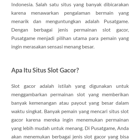
Indonesia. Salah satu situs yang banyak dibicarakan
karena menawarkan pengalaman bermain yang
menarik dan menguntungkan adalah Pusatgame.
Dengan berbagai jenis permainan slot gacor,
Pusatgame menjadi pilihan utama para pemain yang
ingin merasakan sensasi menang besar.
Apa Itu Situs Slot Gacor?
Slot gacor adalah istilah yang digunakan untuk
menggambarkan permainan slot yang memberikan
banyak kemenangan atau payout yang besar dalam
waktu singkat. Banyak pemain yang mencari situs slot
gacor karena mereka ingin menemukan permainan
yang lebih mudah untuk menang. Di Pusatgame, Anda
akan menemukan berbagai jenis slot gacor yang bisa