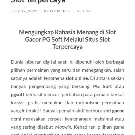
JULY 17, 2026
/
0 COMMENTS
/
STICKY
Mengungkap Rahasia Menang di Slot
Gacor PG Soft Melalui Situs Slot
Terpercaya
Dunia hiburan digital saat ini dipenuhi oleh berbagai
pilihan permainan yang seru dan menegangkan, salah
satunya adalah fenomena
slot online
. Di antara sekian
banyak pengembang yang bersaing,
PG Soft
atau
pgsoft
berhasil mencuri perhatian para pemain berkat
inovasi grafis memukau dan mekanisme permainan
yang interaktif. Banyak pemain aktif berburu
slot gacor
demi merasakan sensasi kemenangan maksimal atau
yang sering disebut
Maxwin
. Kehadiran pilihan
game
dari
pg
ini memberikan angin segar karena formatnya