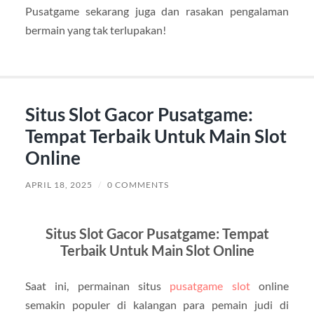
Pusatgame sekarang juga dan rasakan pengalaman
bermain yang tak terlupakan!
Situs Slot Gacor Pusatgame:
Tempat Terbaik Untuk Main Slot
Online
APRIL 18, 2025
/
0 COMMENTS
Situs Slot Gacor Pusatgame: Tempat
Terbaik Untuk Main Slot Online
Saat ini, permainan situs
pusatgame slot
online
semakin populer di kalangan para pemain judi di