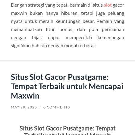
Dengan strategi yang tepat, bermain di
s
itus
slot
gacor
maxwin bukan hanya hiburan, tetapi juga peluang
nyata untuk meraih keuntungan besar. Pemain yang
memanfaatkan fitur, bonus, dan pola permainan
dengan bijak dapat memperoleh kemenangan
signifikan bahkan dengan modal terbatas.
Situs Slot Gacor Pusatgame:
Tempat Terbaik untuk Mencapai
Maxwin
MAY 29, 2025
/
0 COMMENTS
Situs Slot Gacor Pusatgame: Tempat