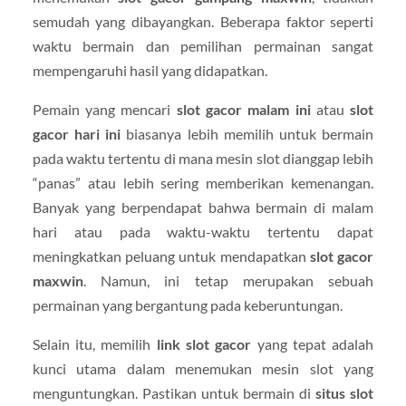
semudah yang dibayangkan. Beberapa faktor seperti
waktu bermain dan pemilihan permainan sangat
mempengaruhi hasil yang didapatkan.
Pemain yang mencari
slot gacor malam ini
atau
slot
gacor hari ini
biasanya lebih memilih untuk bermain
pada waktu tertentu di mana mesin slot dianggap lebih
“panas” atau lebih sering memberikan kemenangan.
Banyak yang berpendapat bahwa bermain di malam
hari atau pada waktu-waktu tertentu dapat
meningkatkan peluang untuk mendapatkan
slot gacor
maxwin
. Namun, ini tetap merupakan sebuah
permainan yang bergantung pada keberuntungan.
Selain itu, memilih
link slot gacor
yang tepat adalah
kunci utama dalam menemukan mesin slot yang
menguntungkan. Pastikan untuk bermain di
situs slot