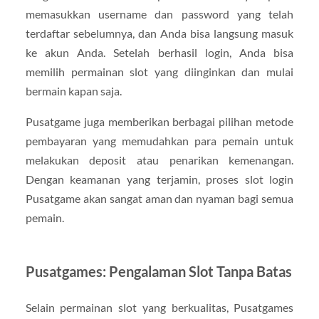
memasukkan username dan password yang telah
terdaftar sebelumnya, dan Anda bisa langsung masuk
ke akun Anda. Setelah berhasil login, Anda bisa
memilih permainan slot yang diinginkan dan mulai
bermain kapan saja.
Pusatgame juga memberikan berbagai pilihan metode
pembayaran yang memudahkan para pemain untuk
melakukan deposit atau penarikan kemenangan.
Dengan keamanan yang terjamin, proses slot login
Pusatgame akan sangat aman dan nyaman bagi semua
pemain.
Pusatgames: Pengalaman Slot Tanpa Batas
Selain permainan slot yang berkualitas, Pusatgames