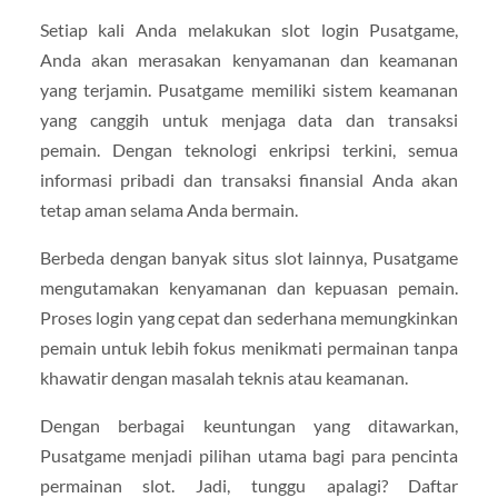
Setiap kali Anda melakukan slot login Pusatgame,
Anda akan merasakan kenyamanan dan keamanan
yang terjamin. Pusatgame memiliki sistem keamanan
yang canggih untuk menjaga data dan transaksi
pemain. Dengan teknologi enkripsi terkini, semua
informasi pribadi dan transaksi finansial Anda akan
tetap aman selama Anda bermain.
Berbeda dengan banyak situs slot lainnya, Pusatgame
mengutamakan kenyamanan dan kepuasan pemain.
Proses login yang cepat dan sederhana memungkinkan
pemain untuk lebih fokus menikmati permainan tanpa
khawatir dengan masalah teknis atau keamanan.
Dengan berbagai keuntungan yang ditawarkan,
Pusatgame menjadi pilihan utama bagi para pencinta
permainan slot. Jadi, tunggu apalagi? Daftar