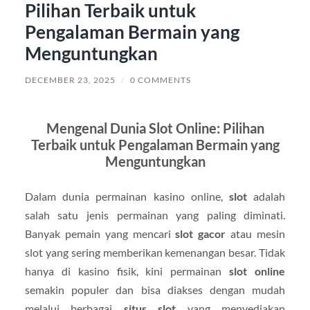
Pilihan Terbaik untuk
Pengalaman Bermain yang
Menguntungkan
DECEMBER 23, 2025
/
0 COMMENTS
Mengenal Dunia Slot Online: Pilihan
Terbaik untuk Pengalaman Bermain yang
Menguntungkan
Dalam dunia permainan kasino online,
slot
adalah
salah satu jenis permainan yang paling diminati.
Banyak pemain yang mencari
slot gacor
atau mesin
slot yang sering memberikan kemenangan besar. Tidak
hanya di kasino fisik, kini permainan
slot online
semakin populer dan bisa diakses dengan mudah
melalui berbagai
situs slot
yang menyediakan