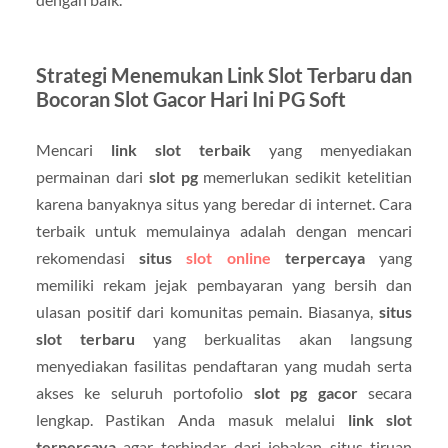
Strategi Menemukan Link Slot Terbaru dan
Bocoran Slot Gacor Hari Ini PG Soft
Mencari
link slot terbaik
yang menyediakan
permainan dari
slot pg
memerlukan sedikit ketelitian
karena banyaknya situs yang beredar di internet. Cara
terbaik untuk memulainya adalah dengan mencari
rekomendasi
situs
slot online
terpercaya
yang
memiliki rekam jejak pembayaran yang bersih dan
ulasan positif dari komunitas pemain. Biasanya,
situs
slot terbaru
yang berkualitas akan langsung
menyediakan fasilitas pendaftaran yang mudah serta
akses ke seluruh portofolio
slot pg gacor
secara
lengkap. Pastikan Anda masuk melalui
link slot
terpercaya
agar terhindar dari jebakan situs tiruan