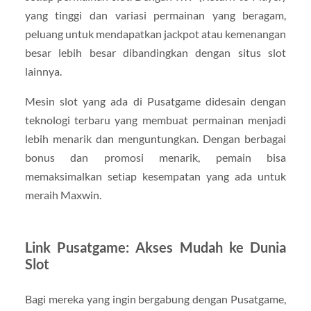
yang tinggi dan variasi permainan yang beragam,
peluang untuk mendapatkan jackpot atau kemenangan
besar lebih besar dibandingkan dengan situs slot
lainnya.
Mesin slot yang ada di Pusatgame didesain dengan
teknologi terbaru yang membuat permainan menjadi
lebih menarik dan menguntungkan. Dengan berbagai
bonus dan promosi menarik, pemain bisa
memaksimalkan setiap kesempatan yang ada untuk
meraih Maxwin.
Link Pusatgame: Akses Mudah ke Dunia
Slot
Bagi mereka yang ingin bergabung dengan Pusatgame,