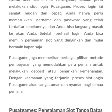
melakukan slot login Pusatgame. Proses login ini
sangat mudah dan cepat. Anda hanya perlu
memasukkan username dan password yang telah
terdaftar sebelumnya, dan Anda bisa langsung masuk
ke akun Anda. Setelah berhasil login, Anda bisa
memilih permainan slot yang diinginkan dan mulai
bermain kapan saja.
Pusatgame juga memberikan berbagai pilihan metode
pembayaran yang memudahkan para pemain untuk
melakukan deposit atau penarikan kemenangan.
Dengan keamanan yang terjamin, proses slot login
Pusatgame akan sangat aman dan nyaman bagi semua
pemain.
Pusatgames: Pengalaman Slot Tanpa Batas