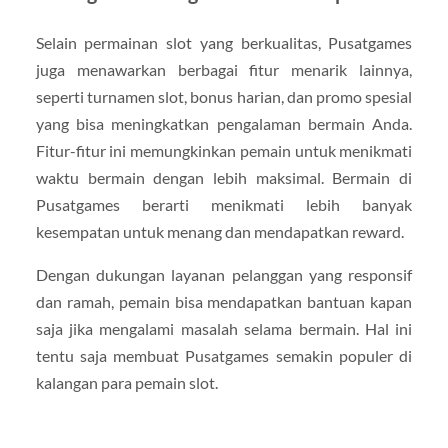
Selain permainan slot yang berkualitas, Pusatgames
juga menawarkan berbagai fitur menarik lainnya,
seperti turnamen slot, bonus harian, dan promo spesial
yang bisa meningkatkan pengalaman bermain Anda.
Fitur-fitur ini memungkinkan pemain untuk menikmati
waktu bermain dengan lebih maksimal. Bermain di
Pusatgames berarti menikmati lebih banyak
kesempatan untuk menang dan mendapatkan reward.
Dengan dukungan layanan pelanggan yang responsif
dan ramah, pemain bisa mendapatkan bantuan kapan
saja jika mengalami masalah selama bermain. Hal ini
tentu saja membuat Pusatgames semakin populer di
kalangan para pemain slot.