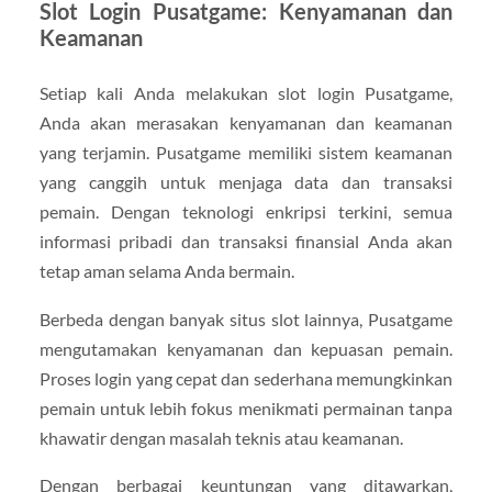
Slot Login Pusatgame: Kenyamanan dan
Keamanan
Setiap kali Anda melakukan slot login Pusatgame,
Anda akan merasakan kenyamanan dan keamanan
yang terjamin. Pusatgame memiliki sistem keamanan
yang canggih untuk menjaga data dan transaksi
pemain. Dengan teknologi enkripsi terkini, semua
informasi pribadi dan transaksi finansial Anda akan
tetap aman selama Anda bermain.
Berbeda dengan banyak situs slot lainnya, Pusatgame
mengutamakan kenyamanan dan kepuasan pemain.
Proses login yang cepat dan sederhana memungkinkan
pemain untuk lebih fokus menikmati permainan tanpa
khawatir dengan masalah teknis atau keamanan.
Dengan berbagai keuntungan yang ditawarkan,