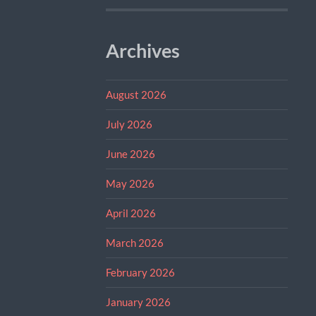
Archives
August 2026
July 2026
June 2026
May 2026
April 2026
March 2026
February 2026
January 2026