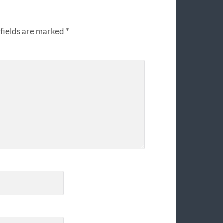
fields are marked
*