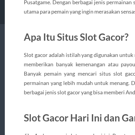
Pusatgame. Dengan berbagai jenis permainan s
utama para pemain yang ingin merasakan sensa
Apa Itu Situs Slot Gacor?
Slot gacor adalah istilah yang digunakan unt
memberikan banyak kemenangan atau payout
Banyak pemain yang mencari situs slot ga
permainan yang lebih mudah untuk menang. 
berbagai jenis slot gacor yang bisa memberi An
Slot Gacor Hari Ini dan