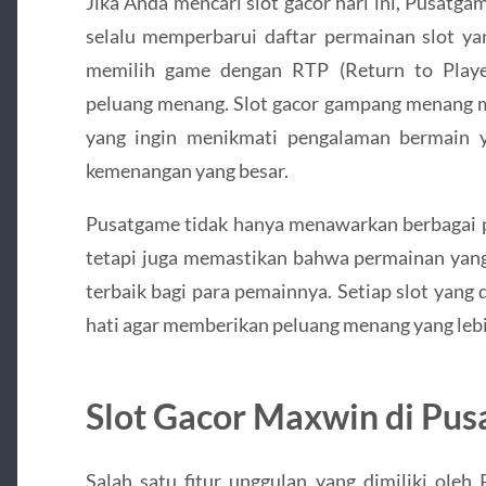
Jika Anda mencari slot gacor hari ini, Pusatga
selalu memperbarui daftar permainan slot ya
memilih game dengan RTP (Return to Playe
peluang menang. Slot gacor gampang menang m
yang ingin menikmati pengalaman bermain 
kemenangan yang besar.
Pusatgame tidak hanya menawarkan berbagai 
tetapi juga memastikan bahwa permainan yan
terbaik bagi para pemainnya. Setiap slot yang 
hati agar memberikan peluang menang yang lebih
Slot Gacor Maxwin di Pu
Salah satu fitur unggulan yang dimiliki oleh