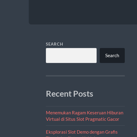
SEARCH
Search
Recent Posts
Menemukan Ragam Keseruan Hiburan
Virtual di Situs Slot Pragmatic Gacor
Eksplorasi Slot Demo dengan Grafis