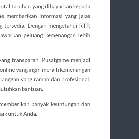
 total taruhan yang dibayarkan kepada
e memberikan informasi yang jelas
g tersedia. Dengan mengetahui RTP,
nawarkan peluang kemenangan lebih
yang transparan, Pusatgame menjadi
t online yang ingin meraih kemenangan
elanggan yang ramah dan profesional,
butuhkan bantuan.
ng memberikan banyak keuntungan dan
aik untuk Anda.