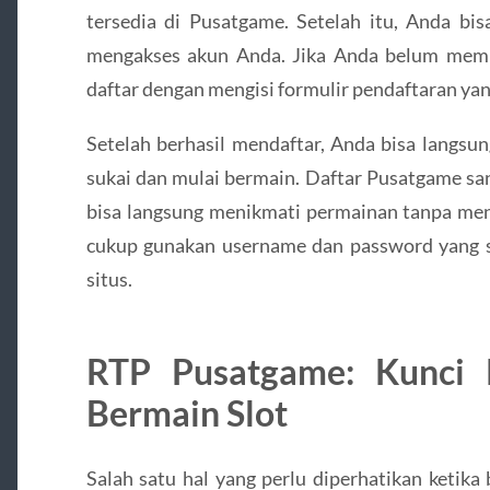
tersedia di Pusatgame. Setelah itu, Anda bi
mengakses akun Anda. Jika Anda belum memi
daftar dengan mengisi formulir pendaftaran yan
Setelah berhasil mendaftar, Anda bisa langsu
sukai dan mulai bermain. Daftar Pusatgame sa
bisa langsung menikmati permainan tanpa men
cukup gunakan username dan password yang 
situs.
RTP Pusatgame: Kunci 
Bermain Slot
Salah satu hal yang perlu diperhatikan ketik