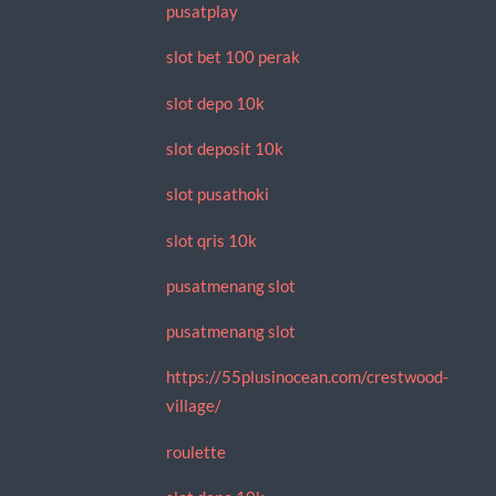
pusatplay
slot bet 100 perak
slot depo 10k
slot deposit 10k
slot pusathoki
slot qris 10k
pusatmenang slot
pusatmenang slot
https://55plusinocean.com/crestwood-
village/
roulette