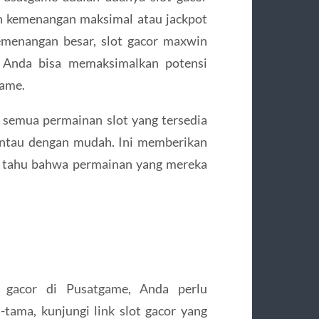
an kemenangan maksimal atau jackpot
emenangan besar, slot gacor maxwin
i, Anda bisa memaksimalkan potensi
game.
 semua permainan slot yang tersedia
antau dengan mudah. Ini memberikan
 tahu bahwa permainan yang mereka
 gacor di Pusatgame, Anda perlu
ama, kunjungi link slot gacor yang