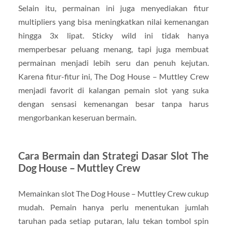
Selain itu, permainan ini juga menyediakan fitur
multipliers yang bisa meningkatkan nilai kemenangan
hingga 3x lipat. Sticky wild ini tidak hanya
memperbesar peluang menang, tapi juga membuat
permainan menjadi lebih seru dan penuh kejutan.
Karena fitur-fitur ini, The Dog House – Muttley Crew
menjadi favorit di kalangan pemain slot yang suka
dengan sensasi kemenangan besar tanpa harus
mengorbankan keseruan bermain.
Cara Bermain dan Strategi Dasar Slot The
Dog House – Muttley Crew
Memainkan slot The Dog House – Muttley Crew cukup
mudah. Pemain hanya perlu menentukan jumlah
taruhan pada setiap putaran, lalu tekan tombol spin