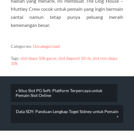
hadiah yang menarik. Ini membuat The Dog House –
Muttley Crew cocok untuk pemain yang ingin bermain
santai namun tetap punya peluang meraih
kemenangan besar.
Categories:
Uncategorized
Tags:
slot depo 10k gacor
,
slot deposit 10 rb
,
slot min depo
10k
« Situs Slot PG Soft: Platform Terpercaya untuk
Pemain Slot Online
Data SDY: Panduan Lengkap Togel Sidney untuk Pemain
»