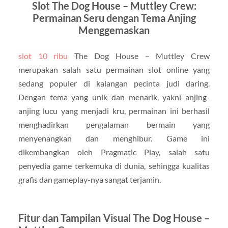
Slot The Dog House – Muttley Crew:
Permainan Seru dengan Tema Anjing
Menggemaskan
slot 10 ribu
The Dog House – Muttley Crew
merupakan salah satu permainan slot online yang
sedang populer di kalangan pecinta judi daring.
Dengan tema yang unik dan menarik, yakni anjing-
anjing lucu yang menjadi kru, permainan ini berhasil
menghadirkan pengalaman bermain yang
menyenangkan dan menghibur. Game ini
dikembangkan oleh Pragmatic Play, salah satu
penyedia game terkemuka di dunia, sehingga kualitas
grafis dan gameplay-nya sangat terjamin.
Fitur dan Tampilan Visual The Dog House –