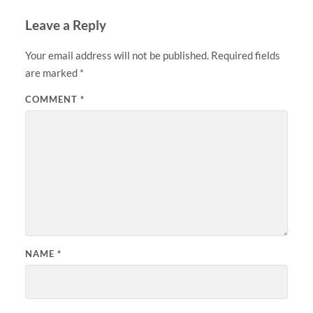
Leave a Reply
Your email address will not be published.
Required fields
are marked
*
COMMENT
*
NAME
*