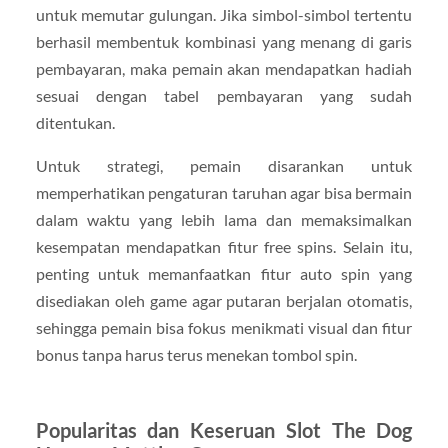
untuk memutar gulungan. Jika simbol-simbol tertentu
berhasil membentuk kombinasi yang menang di garis
pembayaran, maka pemain akan mendapatkan hadiah
sesuai dengan tabel pembayaran yang sudah
ditentukan.
Untuk strategi, pemain disarankan untuk
memperhatikan pengaturan taruhan agar bisa bermain
dalam waktu yang lebih lama dan memaksimalkan
kesempatan mendapatkan fitur free spins. Selain itu,
penting untuk memanfaatkan fitur auto spin yang
disediakan oleh game agar putaran berjalan otomatis,
sehingga pemain bisa fokus menikmati visual dan fitur
bonus tanpa harus terus menekan tombol spin.
Popularitas dan Keseruan Slot The Dog