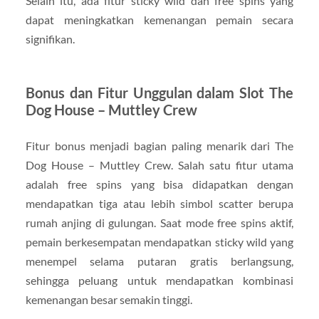
Selain itu, ada fitur sticky wild dan free spins yang
dapat meningkatkan kemenangan pemain secara
signifikan.
Bonus dan Fitur Unggulan dalam Slot The
Dog House – Muttley Crew
Fitur bonus menjadi bagian paling menarik dari The
Dog House – Muttley Crew. Salah satu fitur utama
adalah free spins yang bisa didapatkan dengan
mendapatkan tiga atau lebih simbol scatter berupa
rumah anjing di gulungan. Saat mode free spins aktif,
pemain berkesempatan mendapatkan sticky wild yang
menempel selama putaran gratis berlangsung,
sehingga peluang untuk mendapatkan kombinasi
kemenangan besar semakin tinggi.