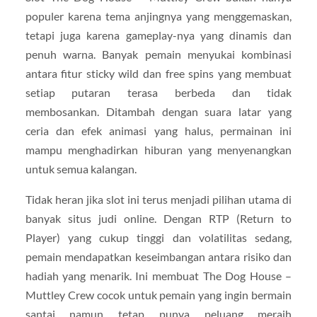
populer karena tema anjingnya yang menggemaskan,
tetapi juga karena gameplay-nya yang dinamis dan
penuh warna. Banyak pemain menyukai kombinasi
antara fitur sticky wild dan free spins yang membuat
setiap putaran terasa berbeda dan tidak
membosankan. Ditambah dengan suara latar yang
ceria dan efek animasi yang halus, permainan ini
mampu menghadirkan hiburan yang menyenangkan
untuk semua kalangan.
Tidak heran jika slot ini terus menjadi pilihan utama di
banyak situs judi online. Dengan RTP (Return to
Player) yang cukup tinggi dan volatilitas sedang,
pemain mendapatkan keseimbangan antara risiko dan
hadiah yang menarik. Ini membuat The Dog House –
Muttley Crew cocok untuk pemain yang ingin bermain
santai namun tetap punya peluang meraih