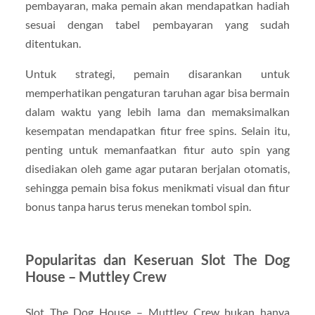
pembayaran, maka pemain akan mendapatkan hadiah
sesuai dengan tabel pembayaran yang sudah
ditentukan.
Untuk strategi, pemain disarankan untuk
memperhatikan pengaturan taruhan agar bisa bermain
dalam waktu yang lebih lama dan memaksimalkan
kesempatan mendapatkan fitur free spins. Selain itu,
penting untuk memanfaatkan fitur auto spin yang
disediakan oleh game agar putaran berjalan otomatis,
sehingga pemain bisa fokus menikmati visual dan fitur
bonus tanpa harus terus menekan tombol spin.
Popularitas dan Keseruan Slot The Dog
House – Muttley Crew
Slot The Dog House – Muttley Crew bukan hanya