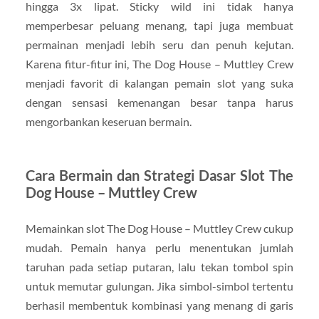
hingga 3x lipat. Sticky wild ini tidak hanya
memperbesar peluang menang, tapi juga membuat
permainan menjadi lebih seru dan penuh kejutan.
Karena fitur-fitur ini, The Dog House – Muttley Crew
menjadi favorit di kalangan pemain slot yang suka
dengan sensasi kemenangan besar tanpa harus
mengorbankan keseruan bermain.
Cara Bermain dan Strategi Dasar Slot The
Dog House – Muttley Crew
Memainkan slot The Dog House – Muttley Crew cukup
mudah. Pemain hanya perlu menentukan jumlah
taruhan pada setiap putaran, lalu tekan tombol spin
untuk memutar gulungan. Jika simbol-simbol tertentu
berhasil membentuk kombinasi yang menang di garis