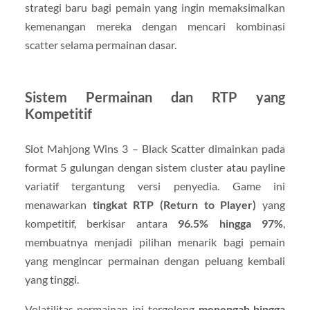
strategi baru bagi pemain yang ingin memaksimalkan
kemenangan mereka dengan mencari kombinasi
scatter selama permainan dasar.
Sistem Permainan dan RTP yang
Kompetitif
Slot Mahjong Wins 3 – Black Scatter dimainkan pada
format 5 gulungan dengan sistem cluster atau payline
variatif tergantung versi penyedia. Game ini
menawarkan
tingkat RTP (Return to Player)
yang
kompetitif, berkisar antara
96.5% hingga 97%
,
membuatnya menjadi pilihan menarik bagi pemain
yang mengincar permainan dengan peluang kembali
yang tinggi.
Volatilitas permainan ini tergolong
menengah hingga