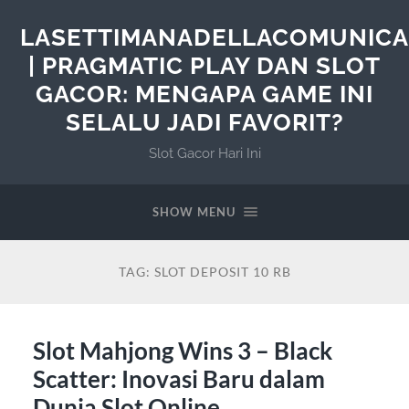
LASETTIMANADELLACOMUNICA
| PRAGMATIC PLAY DAN SLOT
GACOR: MENGAPA GAME INI
SELALU JADI FAVORIT?
Slot Gacor Hari Ini
SHOW MENU
TAG:
SLOT DEPOSIT 10 RB
Slot Mahjong Wins 3 – Black
Scatter: Inovasi Baru dalam
Dunia Slot Online