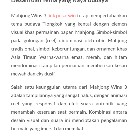
Mahjong Wins 3
link pusatwin
tetap mempertahankan
tema budaya Tiongkok yang kental dengan elemen
visual khas permainan papan Mahjong. Simbol-simbol
pada gulungan (reel) didominasi oleh ubin Mahjong
tradisional, simbol keberuntungan, dan ornamen khas
Asia Timur. Warna-warna emas, merah, dan hitam
mendominasi tampilan permainan, memberikan kesan
mewah dan eksklusif.
Salah satu keunggulan utama dari Mahjong Wins 3
adalah tampilannya yang sangat halus, dengan animasi
reel yang responsif dan efek suara autentik yang
menambah keseruan saat bermain. Kombinasi antara
desain visual dan suara ini menciptakan pengalaman
bermain yang imersif dan memikat.