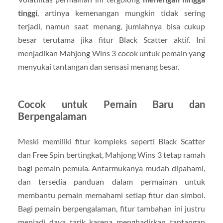
tinggi
, artinya kemenangan mungkin tidak sering
terjadi, namun saat menang, jumlahnya bisa cukup
besar terutama jika fitur Black Scatter aktif. Ini
menjadikan Mahjong Wins 3 cocok untuk pemain yang
menyukai tantangan dan sensasi menang besar.
Cocok untuk Pemain Baru dan
Berpengalaman
Meski memiliki fitur kompleks seperti Black Scatter
dan Free Spin bertingkat, Mahjong Wins 3 tetap ramah
bagi pemain pemula. Antarmukanya mudah dipahami,
dan tersedia panduan dalam permainan untuk
membantu pemain memahami setiap fitur dan simbol.
Bagi pemain berpengalaman, fitur tambahan ini justru
menjadi daya tarik karena menghadirkan tantangan