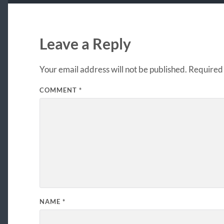
Leave a Reply
Your email address will not be published.
Required 
COMMENT
*
NAME
*