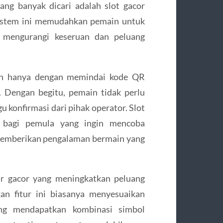
ang banyak dicari adalah slot gacor
Sistem ini memudahkan pemain untuk
 mengurangi keseruan dan peluang
an hanya dengan memindai kode QR
g. Dengan begitu, pemain tidak perlu
 konfirmasi dari pihak operator. Slot
 bagi pemula yang ingin mencoba
 memberikan pengalaman bermain yang
itur gacor yang meningkatkan peluang
an fitur ini biasanya menyesuaikan
ing mendapatkan kombinasi simbol