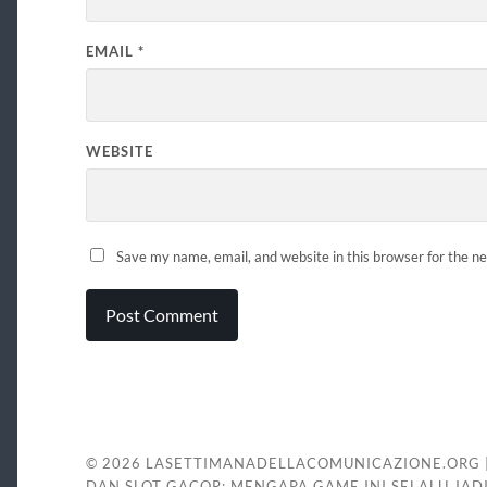
EMAIL
*
WEBSITE
Save my name, email, and website in this browser for the n
© 2026
LASETTIMANADELLACOMUNICAZIONE.ORG |
DAN SLOT GACOR: MENGAPA GAME INI SELALU JADI