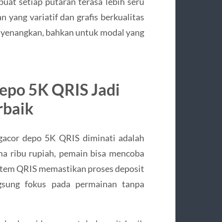
at setiap putaran terasa lebih seru
 yang variatif dan grafis berkualitas
yenangkan, bahkan untuk modal yang
epo 5K QRIS Jadi
rbaik
acor depo 5K QRIS diminati adalah
a ribu rupiah, pemain bisa mencoba
Sistem QRIS memastikan proses deposit
gsung fokus pada permainan tanpa