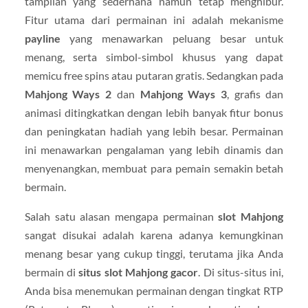
tampilan yang sederhana namun tetap menghibur.
Fitur utama dari permainan ini adalah mekanisme
payline
yang menawarkan peluang besar untuk
menang, serta simbol-simbol khusus yang dapat
memicu free spins atau putaran gratis. Sedangkan pada
Mahjong Ways 2
dan
Mahjong Ways 3
, grafis dan
animasi ditingkatkan dengan lebih banyak fitur bonus
dan peningkatan hadiah yang lebih besar. Permainan
ini menawarkan pengalaman yang lebih dinamis dan
menyenangkan, membuat para pemain semakin betah
bermain.
Salah satu alasan mengapa permainan
slot Mahjong
sangat disukai adalah karena adanya kemungkinan
menang besar yang cukup tinggi, terutama jika Anda
bermain di
situs slot Mahjong gacor
. Di situs-situs ini,
Anda bisa menemukan permainan dengan tingkat RTP