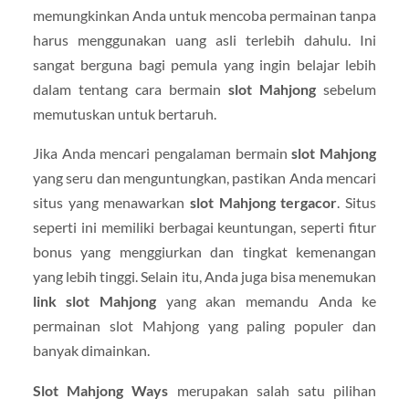
memungkinkan Anda untuk mencoba permainan tanpa
harus menggunakan uang asli terlebih dahulu. Ini
sangat berguna bagi pemula yang ingin belajar lebih
dalam tentang cara bermain
slot Mahjong
sebelum
memutuskan untuk bertaruh.
Jika Anda mencari pengalaman bermain
slot Mahjong
yang seru dan menguntungkan, pastikan Anda mencari
situs yang menawarkan
slot Mahjong tergacor
. Situs
seperti ini memiliki berbagai keuntungan, seperti fitur
bonus yang menggiurkan dan tingkat kemenangan
yang lebih tinggi. Selain itu, Anda juga bisa menemukan
link slot Mahjong
yang akan memandu Anda ke
permainan slot Mahjong yang paling populer dan
banyak dimainkan.
Slot Mahjong Ways
merupakan salah satu pilihan