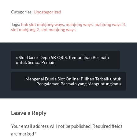
Categories:
Uncategorized
Tags:
link slot mahjong ways
,
mahjong ways
,
mahjong ways 3
,
slot mahjong 2
,
slot mahjong ways
« Slot Gacor Depo 5K QRIS: Kemudahan Bermain
untuk Semua Pemain
Mengenal Dunia Slot Online: Pilihan Terbaik untuk
Pengalaman Bermain yang Menguntungkan »
Leave a Reply
Your email address will not be published.
Required fields
are marked
*