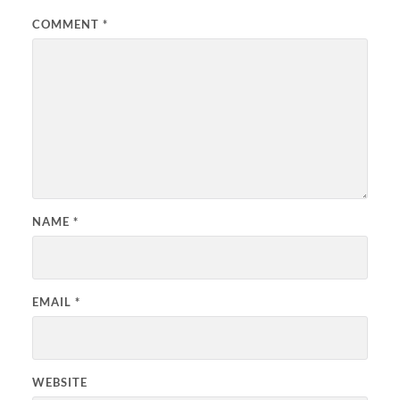
COMMENT
*
NAME
*
EMAIL
*
WEBSITE