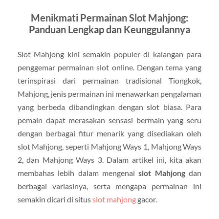
Menikmati Permainan Slot Mahjong:
Panduan Lengkap dan Keunggulannya
Slot Mahjong kini semakin populer di kalangan para
penggemar permainan slot online. Dengan tema yang
terinspirasi dari permainan tradisional Tiongkok,
Mahjong, jenis permainan ini menawarkan pengalaman
yang berbeda dibandingkan dengan slot biasa. Para
pemain dapat merasakan sensasi bermain yang seru
dengan berbagai fitur menarik yang disediakan oleh
slot Mahjong, seperti Mahjong Ways 1, Mahjong Ways
2, dan Mahjong Ways 3. Dalam artikel ini, kita akan
membahas lebih dalam mengenai
slot Mahjong
dan
berbagai variasinya, serta mengapa permainan ini
semakin dicari di situs
slot mahjong
gacor.