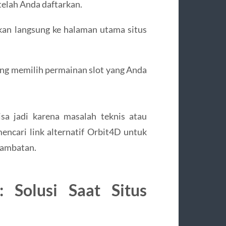
elah Anda daftarkan.
kan langsung ke halaman utama situs
sung memilih permainan slot yang Anda
isa jadi karena masalah teknis atau
mencari link alternatif Orbit4D untuk
hambatan.
: Solusi Saat Situs