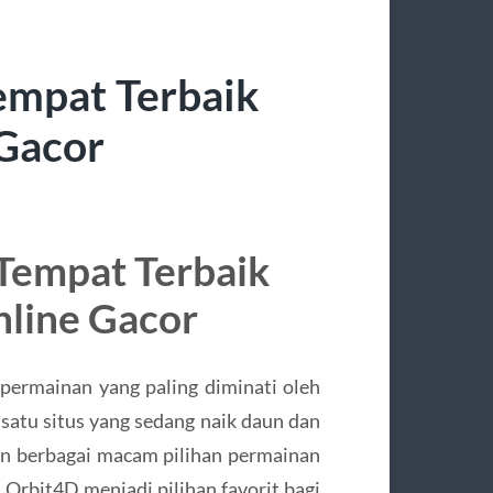
Tempat Terbaik
 Gacor
 Tempat Terbaik
nline Gacor
 permainan yang paling diminati oleh
 satu situs yang sedang naik daun dan
gan berbagai macam pilihan permainan
Orbit4D menjadi pilihan favorit bagi