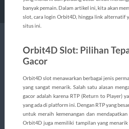
banyak pemain. Dalam artikel ini, kita akan m
slot, cara login Orbit4D, hingga link alternat
situs ini.
Orbit4D Slot: Pilihan Tep
Gacor
Orbit4D slot menawarkan berbagai jenis perma
yang sangat menarik. Salah satu alasan men
gacor adalah karena RTP (Return to Player) ya
yang ada di platform ini. Dengan RTP yang besa
untuk meraih kemenangan dan mendapatkan ja
Orbit4D juga memiliki tampilan yang menari