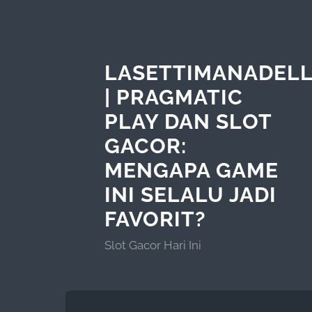
LASETTIMANADEL
| PRAGMATIC
PLAY DAN SLOT
GACOR:
MENGAPA GAME
INI SELALU JADI
FAVORIT?
Slot Gacor Hari Ini