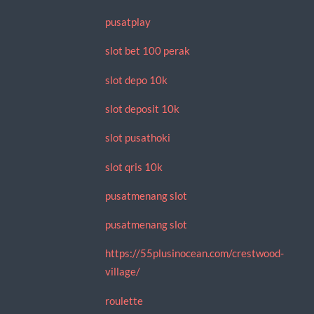
pusatplay
slot bet 100 perak
slot depo 10k
slot deposit 10k
slot pusathoki
slot qris 10k
pusatmenang slot
pusatmenang slot
https://55plusinocean.com/crestwood-
village/
roulette