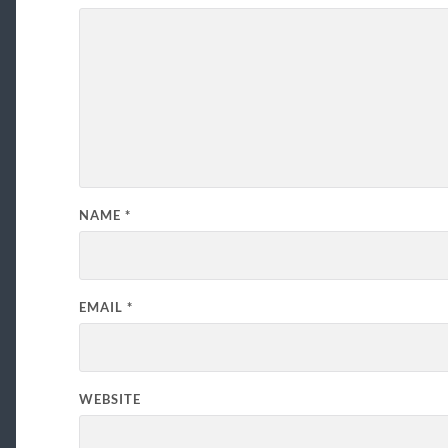
NAME
*
EMAIL
*
WEBSITE