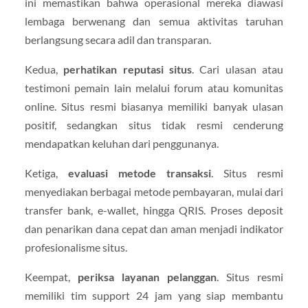
ini memastikan bahwa operasional mereka diawasi
lembaga berwenang dan semua aktivitas taruhan
berlangsung secara adil dan transparan.
Kedua,
perhatikan reputasi situs
. Cari ulasan atau
testimoni pemain lain melalui forum atau komunitas
online. Situs resmi biasanya memiliki banyak ulasan
positif, sedangkan situs tidak resmi cenderung
mendapatkan keluhan dari penggunanya.
Ketiga,
evaluasi metode transaksi
. Situs resmi
menyediakan berbagai metode pembayaran, mulai dari
transfer bank, e-wallet, hingga QRIS. Proses deposit
dan penarikan dana cepat dan aman menjadi indikator
profesionalisme situs.
Keempat,
periksa layanan pelanggan
. Situs resmi
memiliki tim support 24 jam yang siap membantu