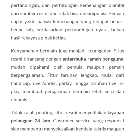
pertandingan, dan perhitungan kemenangan diambil
dari sumber resmi dan tidak bisa dimanipulasi. Pemain
dapat yakin bahwa kemenangan yang didapat benar-
benar sah, berdasarkan pertandingan nyata, bukan
hasil rekayasa pihak ketiga.
Kenyamanan bermain juga menjadi keunggulan. Situs
resmi dirancang dengan
antarmuka ramah pengguna
,
mudah dipahami oleh pemula maupun pemain
berpengalaman. Fitur taruhan lengkap, mulai dari
handicap, over/under, parlay, hingga taruhan live in-
play, membuat pengalaman bermain lebih seru dan
dinamis.
Tidak kalah penting, situs resmi menyediakan
layanan
pelanggan 24 jam
. Customer service yang responsif
siap membantu menyelesaikan kendala teknis maupun