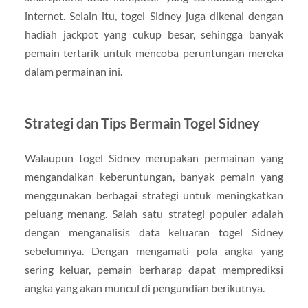
internet. Selain itu, togel Sidney juga dikenal dengan
hadiah jackpot yang cukup besar, sehingga banyak
pemain tertarik untuk mencoba peruntungan mereka
dalam permainan ini.
Strategi dan Tips Bermain Togel Sidney
Walaupun togel Sidney merupakan permainan yang
mengandalkan keberuntungan, banyak pemain yang
menggunakan berbagai strategi untuk meningkatkan
peluang menang. Salah satu strategi populer adalah
dengan menganalisis data keluaran togel Sidney
sebelumnya. Dengan mengamati pola angka yang
sering keluar, pemain berharap dapat memprediksi
angka yang akan muncul di pengundian berikutnya.