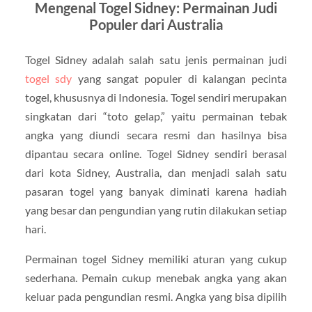
Mengenal Togel Sidney: Permainan Judi
Populer dari Australia
Togel Sidney adalah salah satu jenis permainan judi
togel sdy
yang sangat populer di kalangan pecinta
togel, khususnya di Indonesia. Togel sendiri merupakan
singkatan dari “toto gelap,” yaitu permainan tebak
angka yang diundi secara resmi dan hasilnya bisa
dipantau secara online. Togel Sidney sendiri berasal
dari kota Sidney, Australia, dan menjadi salah satu
pasaran togel yang banyak diminati karena hadiah
yang besar dan pengundian yang rutin dilakukan setiap
hari.
Permainan togel Sidney memiliki aturan yang cukup
sederhana. Pemain cukup menebak angka yang akan
keluar pada pengundian resmi. Angka yang bisa dipilih