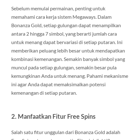
Sebelum memulai permainan, penting untuk
memahami cara kerja sistem Megaways. Dalam
Bonanza Gold, setiap gulungan dapat menampilkan
antara 2 hingga 7 simbol, yang berarti jumlah cara
untuk menang dapat bervariasi di setiap putaran. Ini
memberikan peluang lebih besar untuk mendapatkan
kombinasi kemenangan. Semakin banyak simbol yang
muncul pada setiap gulungan, semakin besar pula
kemungkinan Anda untuk menang. Pahami mekanisme
ini agar Anda dapat memaksimalkan potensi
kemenangan di setiap putaran.
2.
Manfaatkan Fitur Free Spins
Salah satu fitur unggulan dari Bonanza Gold adalah