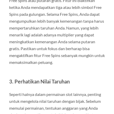
Free Spins atau putaran gratis. Fitur ini diaktifkan
ketika Anda mendapatkan tiga atau lebih simbol Free
Spins pada gulungan. Selama Free Spins, Anda dapat
mengumpulkan lebih banyak kemenangan tanpa harus
mempertaruhkan taruhan Anda. Namun, yang lebih
menarik lagi adalah adanya multiplier yang dapat
meningkatkan kemenangan Anda selama putaran
gratis. Pastikan untuk fokus dan berharap bisa
mengaktifkan fitur Free Spins sebanyak mungkin untuk
memaksimalkan peluang.
3.
Perhatikan Nilai Taruhan
Seperti halnya dalam permainan slot lainnya, penting
untuk mengelola nilai taruhan dengan bijak. Sebelum
memulai permainan, tentukan anggaran yang Anda