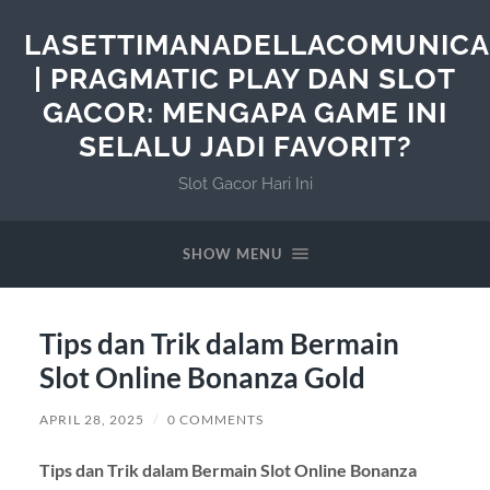
LASETTIMANADELLACOMUNICA
| PRAGMATIC PLAY DAN SLOT
GACOR: MENGAPA GAME INI
SELALU JADI FAVORIT?
Slot Gacor Hari Ini
SHOW MENU
Tips dan Trik dalam Bermain
Slot Online Bonanza Gold
APRIL 28, 2025
/
0 COMMENTS
Tips dan Trik dalam Bermain Slot Online Bonanza