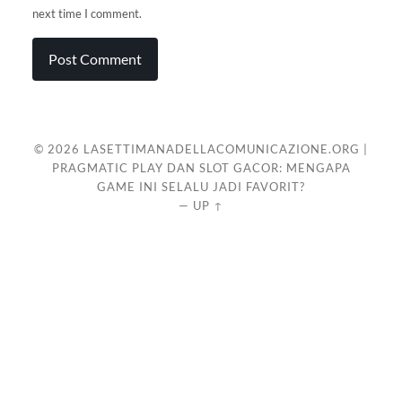
next time I comment.
© 2026
LASETTIMANADELLACOMUNICAZIONE.ORG |
PRAGMATIC PLAY DAN SLOT GACOR: MENGAPA
GAME INI SELALU JADI FAVORIT?
—
UP ↑