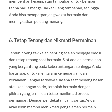
memberikan kesempatan tambahan untuk bermain
tanpa harus mengeluarkan uang tambahan, sehingga
Anda bisa memperpanjang waktu bermain dan
meningkatkan peluang menang.
6.
Tetap Tenang dan Nikmati Permainan
Terakhir, yang tak kalah penting adalah menjaga emosi
dan tetap tenang saat bermain. Slot adalah permainan
yang bergantung pada keberuntungan, sehingga Anda
harus siap untuk mengalami kemenangan dan
kekalahan. Jangan terbawa suasana saat menang besar
atau kehilangan saldo, tetaplah bermain dengan
pikiran yang jernih dan tetap menikmati proses
permainan. Dengan pendekatan yang santai, Anda
akan lebih mampu menikmati pengalaman bermain