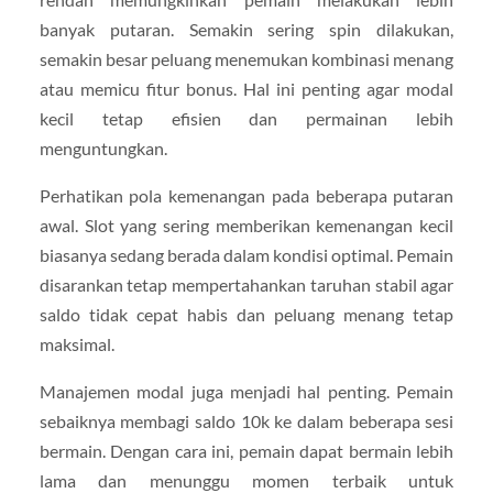
banyak putaran. Semakin sering spin dilakukan,
semakin besar peluang menemukan kombinasi menang
atau memicu fitur bonus. Hal ini penting agar modal
kecil tetap efisien dan permainan lebih
menguntungkan.
Perhatikan pola kemenangan pada beberapa putaran
awal. Slot yang sering memberikan kemenangan kecil
biasanya sedang berada dalam kondisi optimal. Pemain
disarankan tetap mempertahankan taruhan stabil agar
saldo tidak cepat habis dan peluang menang tetap
maksimal.
Manajemen modal juga menjadi hal penting. Pemain
sebaiknya membagi saldo 10k ke dalam beberapa sesi
bermain. Dengan cara ini, pemain dapat bermain lebih
lama dan menunggu momen terbaik untuk