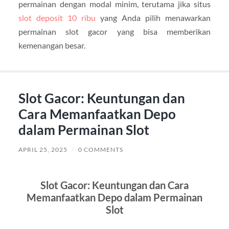
permainan dengan modal minim, terutama jika situs
slot deposit 10 ribu
yang Anda pilih menawarkan
permainan slot gacor yang bisa memberikan
kemenangan besar.
Slot Gacor: Keuntungan dan
Cara Memanfaatkan Depo
dalam Permainan Slot
APRIL 25, 2025
/
0 COMMENTS
Slot Gacor: Keuntungan dan Cara
Memanfaatkan Depo dalam Permainan
Slot