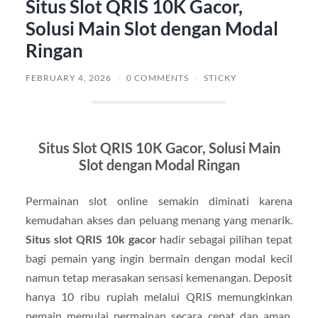
Situs Slot QRIS 10K Gacor,
Solusi Main Slot dengan Modal
Ringan
FEBRUARY 4, 2026
/
0 COMMENTS
/
STICKY
Situs Slot QRIS 10K Gacor, Solusi Main
Slot dengan Modal Ringan
Permainan slot online semakin diminati karena
kemudahan akses dan peluang menang yang menarik.
Situs slot QRIS 10k gacor
hadir sebagai pilihan tepat
bagi pemain yang ingin bermain dengan modal kecil
namun tetap merasakan sensasi kemenangan. Deposit
hanya 10 ribu rupiah melalui QRIS memungkinkan
pemain memulai permainan secara cepat dan aman.