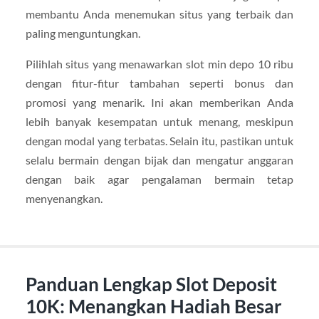
membantu Anda menemukan situs yang terbaik dan
paling menguntungkan.
Pilihlah situs yang menawarkan slot min depo 10 ribu
dengan fitur-fitur tambahan seperti bonus dan
promosi yang menarik. Ini akan memberikan Anda
lebih banyak kesempatan untuk menang, meskipun
dengan modal yang terbatas. Selain itu, pastikan untuk
selalu bermain dengan bijak dan mengatur anggaran
dengan baik agar pengalaman bermain tetap
menyenangkan.
Panduan Lengkap Slot Deposit
10K: Menangkan Hadiah Besar