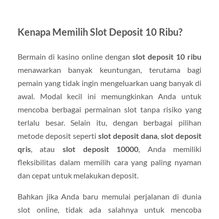
Kenapa Memilih Slot Deposit 10 Ribu?
Bermain di kasino online dengan
slot deposit 10 ribu
menawarkan banyak keuntungan, terutama bagi
pemain yang tidak ingin mengeluarkan uang banyak di
awal. Modal kecil ini memungkinkan Anda untuk
mencoba berbagai permainan slot tanpa risiko yang
terlalu besar. Selain itu, dengan berbagai pilihan
metode deposit seperti
slot deposit dana
,
slot deposit
qris
, atau
slot deposit 10000
, Anda memiliki
fleksibilitas dalam memilih cara yang paling nyaman
dan cepat untuk melakukan deposit.
Bahkan jika Anda baru memulai perjalanan di dunia
slot online, tidak ada salahnya untuk mencoba