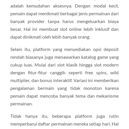
adalah kemudahan aksesnya. Dengan modal kecil,
pemain dapat menikmati berbagai jenis permainan dari
banyak provider tanpa harus mengeluarkan biaya
besar. Hal ini membuat slot online lebih inklusif dan
dapat dinikmati oleh lebih banyak orang.
Selain itu, platform yang menyediakan opsi deposit
rendah biasanya juga menawarkan katalog game yang
cukup luas. Mulai dari slot klasik hingga slot modern
dengan fitur-fitur canggih seperti free spins, wild
multiplier, dan bonus interaktif. Variasi ini memberikan
pengalaman bermain yang tidak monoton karena
pemain dapat mencoba banyak tema dan mekanisme
permainan.
Tidak hanya itu, beberapa platform juga rutin
memperbarui daftar permainan mereka setiap hari. Hal