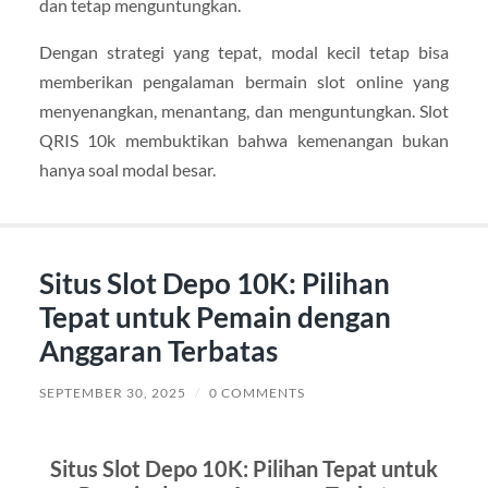
dan tetap menguntungkan.
Dengan strategi yang tepat, modal kecil tetap bisa
memberikan pengalaman bermain slot online yang
menyenangkan, menantang, dan menguntungkan. Slot
QRIS 10k membuktikan bahwa kemenangan bukan
hanya soal modal besar.
Situs Slot Depo 10K: Pilihan
Tepat untuk Pemain dengan
Anggaran Terbatas
SEPTEMBER 30, 2025
/
0 COMMENTS
Situs Slot Depo 10K: Pilihan Tepat untuk