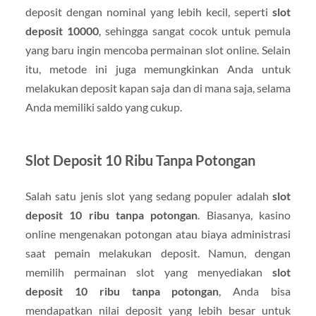
deposit dengan nominal yang lebih kecil, seperti
slot
deposit 10000
, sehingga sangat cocok untuk pemula
yang baru ingin mencoba permainan slot online. Selain
itu, metode ini juga memungkinkan Anda untuk
melakukan deposit kapan saja dan di mana saja, selama
Anda memiliki saldo yang cukup.
Slot Deposit 10 Ribu Tanpa Potongan
Salah satu jenis slot yang sedang populer adalah
slot
deposit 10 ribu tanpa potongan
. Biasanya, kasino
online mengenakan potongan atau biaya administrasi
saat pemain melakukan deposit. Namun, dengan
memilih permainan slot yang menyediakan
slot
deposit 10 ribu tanpa potongan
, Anda bisa
mendapatkan nilai deposit yang lebih besar untuk