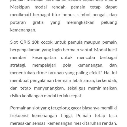
Meskipun modal rendah, pemain tetap dapat
menikmati berbagai fitur bonus, simbol pengali, dan
putaran gratis yang meningkatkan peluang
kemenangan.
Slot QRIS 10k cocok untuk pemula maupun pemain
berpengalaman yang ingin bermain santai. Modal kecil
memberi kesempatan untuk mencoba berbagai
strategi, mempelajari pola kemenangan, dan
menentukan ritme taruhan yang paling efektif. Hal ini
membuat pengalaman bermain lebih aman, terkendali,
dan tetap menyenangkan, sekaligus meminimalkan
risiko kehilangan modal terlalu cepat.
Permainan slot yang tergolong gacor biasanya memiliki
frekuensi kemenangan tinggi. Pemain tetap bisa
merasakan sensasi kemenangan meski taruhan rendah.