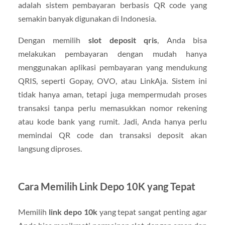
adalah sistem pembayaran berbasis QR code yang
semakin banyak digunakan di Indonesia.
Dengan memilih
slot deposit qris
, Anda bisa
melakukan pembayaran dengan mudah hanya
menggunakan aplikasi pembayaran yang mendukung
QRIS, seperti Gopay, OVO, atau LinkAja. Sistem ini
tidak hanya aman, tetapi juga mempermudah proses
transaksi tanpa perlu memasukkan nomor rekening
atau kode bank yang rumit. Jadi, Anda hanya perlu
memindai QR code dan transaksi deposit akan
langsung diproses.
Cara Memilih Link Depo 10K yang Tepat
Memilih
link depo 10k
yang tepat sangat penting agar