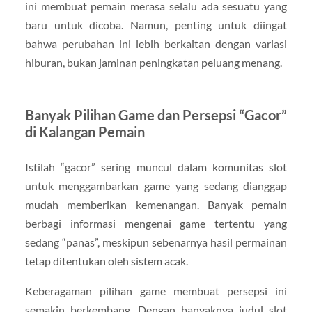
ini membuat pemain merasa selalu ada sesuatu yang
baru untuk dicoba. Namun, penting untuk diingat
bahwa perubahan ini lebih berkaitan dengan variasi
hiburan, bukan jaminan peningkatan peluang menang.
Banyak Pilihan Game dan Persepsi “Gacor”
di Kalangan Pemain
Istilah “gacor” sering muncul dalam komunitas slot
untuk menggambarkan game yang sedang dianggap
mudah memberikan kemenangan. Banyak pemain
berbagi informasi mengenai game tertentu yang
sedang “panas”, meskipun sebenarnya hasil permainan
tetap ditentukan oleh sistem acak.
Keberagaman pilihan game membuat persepsi ini
semakin berkembang. Dengan banyaknya judul slot