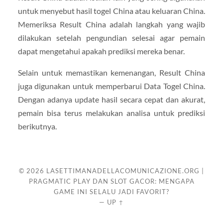
untuk menyebut hasil togel China atau keluaran China.
Memeriksa Result China adalah langkah yang wajib
dilakukan setelah pengundian selesai agar pemain
dapat mengetahui apakah prediksi mereka benar.
Selain untuk memastikan kemenangan, Result China
juga digunakan untuk memperbarui Data Togel China.
Dengan adanya update hasil secara cepat dan akurat,
pemain bisa terus melakukan analisa untuk prediksi
berikutnya.
© 2026
LASETTIMANADELLACOMUNICAZIONE.ORG |
PRAGMATIC PLAY DAN SLOT GACOR: MENGAPA
GAME INI SELALU JADI FAVORIT?
—
UP ↑