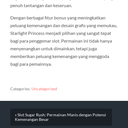
penuh tantangan dan keseruan.
Dengan berbagai fitur bonus yang meningkatkan
peluang kemenangan dan desain grafis yang memukau,
Starlight Princess menjadi pilihan yang sangat tepat
bagi para penggemar slot. Permainan ini tidak hanya
menyenangkan untuk dimainkan, tetapi juga
memberikan peluang kemenangan yang menggoda
bagi para pemainnya.
Categories:
Uncategorized
« Slot Sugar Rush: Permainan Manis dengan Potensi
Kemenangan Besar