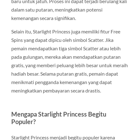
baru untuk jatuh. Proses ini dapat terjadi berulang kali
dalam satu putaran, meningkatkan potensi
kemenangan secara signifikan.
Selain itu, Starlight Princess juga memiliki fitur Free
Spins yang dapat dipicu oleh simbol Scatter. Jika
pemain mendapatkan tiga simbol Scatter atau lebih
pada gulungan, mereka akan mendapatkan putaran
gratis, yang memberi peluang lebih besar untuk meraih
hadiah besar. Selama putaran gratis, pemain dapat
menikmati pengganda kemenangan yang dapat
meningkatkan pembayaran secara drastis.
Mengapa Starlight Princess Begitu
Populer?
Starlight Princess menjadi begitu populer karena