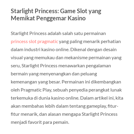
Starlight Princess: Game Slot yang
Memikat Penggemar Kasino
Starlight Princess adalah salah satu permainan
princess slot pragmatic
yang paling menarik perhatian
dalam industri kasino online. Dikenal dengan desain
visual yang memukau dan mekanisme permainan yang
seru, Starlight Princess menawarkan pengalaman
bermain yang menyenangkan dan peluang
kemenangan yang besar. Permainan ini dikembangkan
oleh Pragmatic Play, sebuah penyedia perangkat lunak
terkemuka di dunia kasino online. Dalam artikel ini, kita
akan membahas lebih dalam tentang gameplay, fitur-
fitur menarik, dan alasan mengapa Starlight Princess
menjadi favorit para pemain.