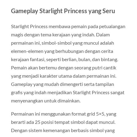
Gameplay Starlight Princess yang Seru
Starlight Princess membawa pemain pada petualangan
magis dengan tema kerajaan yang indah. Dalam
permainan ini, simbol-simbol yang muncul adalah
elemen-elemen yang berhubungan dengan cerita
kerajaan fantasi, seperti berlian, bulan, dan bintang.
Pemain akan bertemu dengan seorang putri cantik
yang menjadi karakter utama dalam permainan ini.
Gameplay yang mudah dimengerti serta tampilan
grafis yang indah menjadikan Starlight Princess sangat
menyenangkan untuk dimainkan.
Permainan ini menggunakan format grid 5×5, yang
berarti ada 25 posisi tempat simbol dapat muncul.
Dengan sistem kemenangan berbasis simbol yang