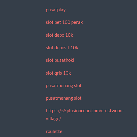
pusatplay
slot bet 100 perak
slot depo 10k
slot deposit 10k
slot pusathoki
slot qris 10k
pusatmenang slot
pusatmenang slot
https://55plusinocean.com/crestwood-
village/
roulette