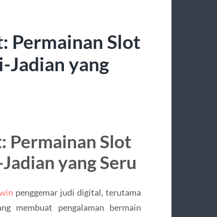
: Permainan Slot
i-Jadian yang
: Permainan Slot
-Jadian yang Seru
win
penggemar judi digital, terutama
yang membuat pengalaman bermain