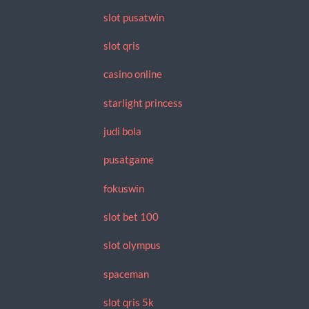
slot pusatwin
slot qris
casino online
starlight princess
judi bola
pusatgame
fokuswin
slot bet 100
slot olympus
spaceman
slot qris 5k