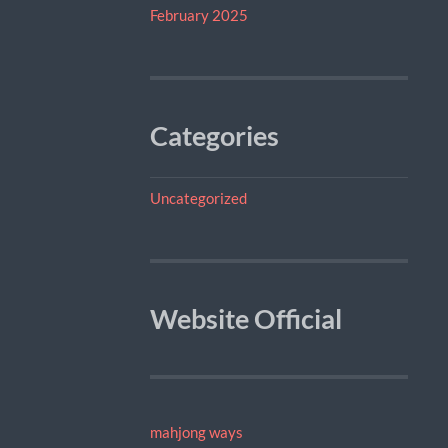
February 2025
Categories
Uncategorized
Website Official
mahjong ways