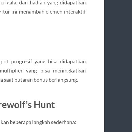
erigala, dan hadiah yang didapatkan
Fitur ini menambah elemen interaktif
pot progresif yang bisa didapatkan
 multiplier yang bisa meningkatkan
a saat putaran bonus berlangsung.
ewolf’s Hunt
ukan beberapa langkah sederhana: