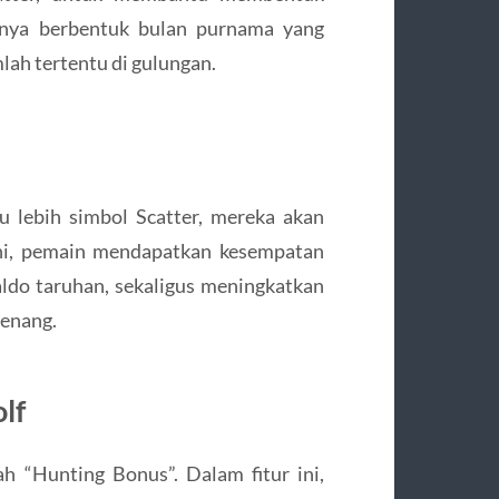
anya berbentuk bulan purnama yang
ah tertentu di gulungan.
u lebih simbol Scatter, mereka akan
ni, pemain mendapatkan kesempatan
do taruhan, sekaligus meningkatkan
enang.
lf
h “Hunting Bonus”. Dalam fitur ini,