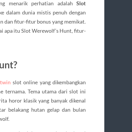
ang menarik perhatian adalah
Slot
ke dalam dunia mistis penuh dengan
an dan fitur-fitur bonus yang memikat.
 apa itu Slot Werewolf’s Hunt, fitur-
unt?
twin
slot online yang dikembangkan
e ternama. Tema utama dari slot ini
rita horor klasik yang banyak dikenal
tar belakang hutan gelap dan bulan
wolf.