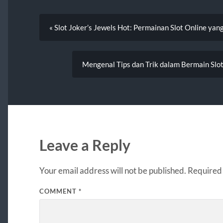
« Slot Joker’s Jewels Hot: Permainan Slot Online ya
Mengenal Tips dan Trik dalam Bermain Slot
Leave a Reply
Your email address will not be published.
Required 
COMMENT
*