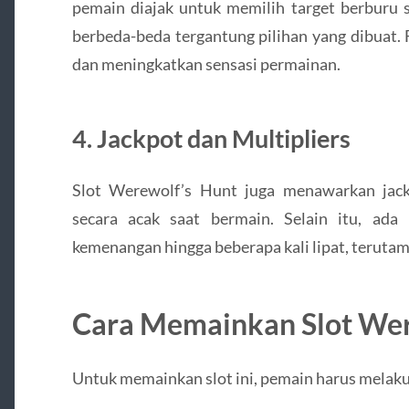
pemain diajak untuk memilih target berburu s
berbeda-beda tergantung pilihan yang dibuat. 
dan meningkatkan sensasi permainan.
4. Jackpot dan Multipliers
Slot Werewolf’s Hunt juga menawarkan jack
secara acak saat bermain. Selain itu, ada
kemenangan hingga beberapa kali lipat, terutam
Cara Memainkan Slot Wer
Untuk memainkan slot ini, pemain harus melak