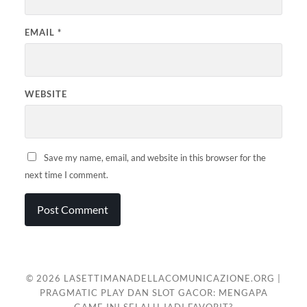
EMAIL
*
WEBSITE
Save my name, email, and website in this browser for the
next time I comment.
© 2026
LASETTIMANADELLACOMUNICAZIONE.ORG |
PRAGMATIC PLAY DAN SLOT GACOR: MENGAPA