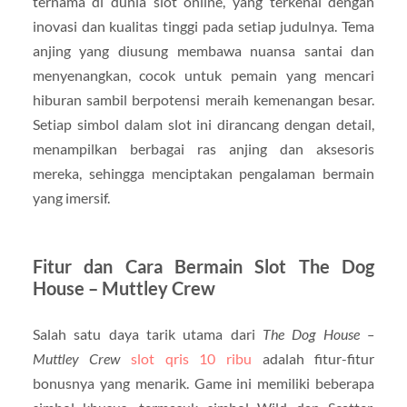
ternama di dunia slot online, yang terkenal dengan
inovasi dan kualitas tinggi pada setiap judulnya. Tema
anjing yang diusung membawa nuansa santai dan
menyenangkan, cocok untuk pemain yang mencari
hiburan sambil berpotensi meraih kemenangan besar.
Setiap simbol dalam slot ini dirancang dengan detail,
menampilkan berbagai ras anjing dan aksesoris
mereka, sehingga menciptakan pengalaman bermain
yang imersif.
Fitur dan Cara Bermain Slot The Dog
House – Muttley Crew
Salah satu daya tarik utama dari
The Dog House –
Muttley Crew
slot qris 10 ribu
adalah fitur-fitur
bonusnya yang menarik. Game ini memiliki beberapa