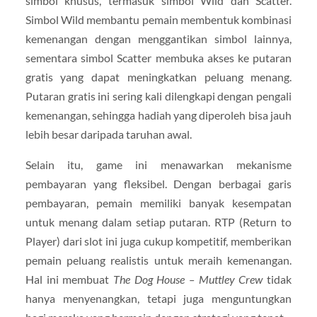
simbol khusus, termasuk simbol Wild dan Scatter.
Simbol Wild membantu pemain membentuk kombinasi
kemenangan dengan menggantikan simbol lainnya,
sementara simbol Scatter membuka akses ke putaran
gratis yang dapat meningkatkan peluang menang.
Putaran gratis ini sering kali dilengkapi dengan pengali
kemenangan, sehingga hadiah yang diperoleh bisa jauh
lebih besar daripada taruhan awal.
Selain itu, game ini menawarkan mekanisme
pembayaran yang fleksibel. Dengan berbagai garis
pembayaran, pemain memiliki banyak kesempatan
untuk menang dalam setiap putaran. RTP (Return to
Player) dari slot ini juga cukup kompetitif, memberikan
pemain peluang realistis untuk meraih kemenangan.
Hal ini membuat
The Dog House – Muttley Crew
tidak
hanya menyenangkan, tetapi juga menguntungkan