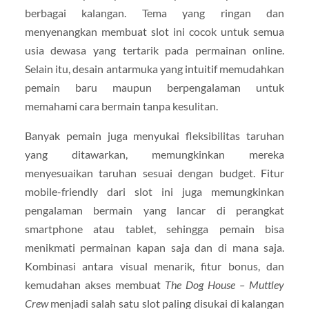
berbagai kalangan. Tema yang ringan dan
menyenangkan membuat slot ini cocok untuk semua
usia dewasa yang tertarik pada permainan online.
Selain itu, desain antarmuka yang intuitif memudahkan
pemain baru maupun berpengalaman untuk
memahami cara bermain tanpa kesulitan.
Banyak pemain juga menyukai fleksibilitas taruhan
yang ditawarkan, memungkinkan mereka
menyesuaikan taruhan sesuai dengan budget. Fitur
mobile-friendly dari slot ini juga memungkinkan
pengalaman bermain yang lancar di perangkat
smartphone atau tablet, sehingga pemain bisa
menikmati permainan kapan saja dan di mana saja.
Kombinasi antara visual menarik, fitur bonus, dan
kemudahan akses membuat
The Dog House – Muttley
Crew
menjadi salah satu slot paling disukai di kalangan