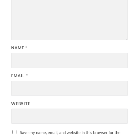
NAME
*
EMAIL
*
WEBSITE
Save my name, email, and website in this browser for the