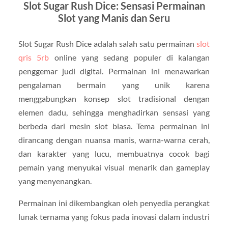
Slot Sugar Rush Dice: Sensasi Permainan
Slot yang Manis dan Seru
Slot Sugar Rush Dice adalah salah satu permainan
slot
qris 5rb
online yang sedang populer di kalangan
penggemar judi digital. Permainan ini menawarkan
pengalaman bermain yang unik karena
menggabungkan konsep slot tradisional dengan
elemen dadu, sehingga menghadirkan sensasi yang
berbeda dari mesin slot biasa. Tema permainan ini
dirancang dengan nuansa manis, warna-warna cerah,
dan karakter yang lucu, membuatnya cocok bagi
pemain yang menyukai visual menarik dan gameplay
yang menyenangkan.
Permainan ini dikembangkan oleh penyedia perangkat
lunak ternama yang fokus pada inovasi dalam industri