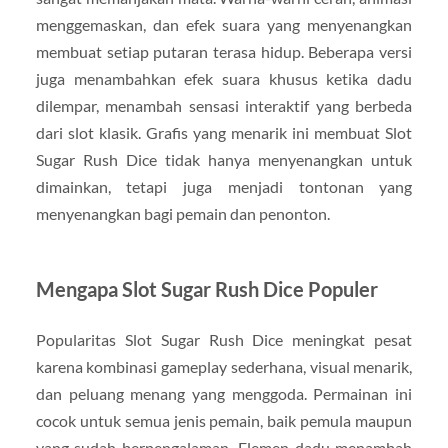
menggemaskan, dan efek suara yang menyenangkan
membuat setiap putaran terasa hidup. Beberapa versi
juga menambahkan efek suara khusus ketika dadu
dilempar, menambah sensasi interaktif yang berbeda
dari slot klasik. Grafis yang menarik ini membuat Slot
Sugar Rush Dice tidak hanya menyenangkan untuk
dimainkan, tetapi juga menjadi tontonan yang
menyenangkan bagi pemain dan penonton.
Mengapa Slot Sugar Rush Dice Populer
Popularitas Slot Sugar Rush Dice meningkat pesat
karena kombinasi gameplay sederhana, visual menarik,
dan peluang menang yang menggoda. Permainan ini
cocok untuk semua jenis pemain, baik pemula maupun
yang sudah berpengalaman. Elemen dadu menambah