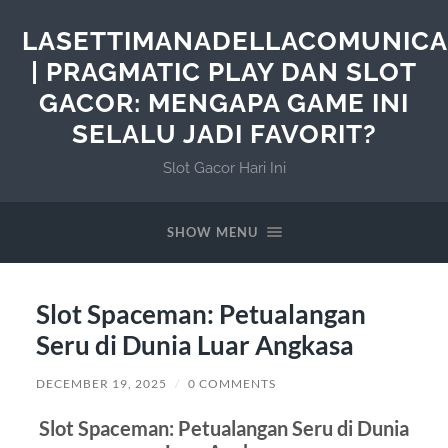
LASETTIMANADELLACOMUNICA
| PRAGMATIC PLAY DAN SLOT
GACOR: MENGAPA GAME INI
SELALU JADI FAVORIT?
Slot Gacor Hari Ini
SHOW MENU
Slot Spaceman: Petualangan
Seru di Dunia Luar Angkasa
DECEMBER 19, 2025
/
0 COMMENTS
Slot Spaceman: Petualangan Seru di Dunia