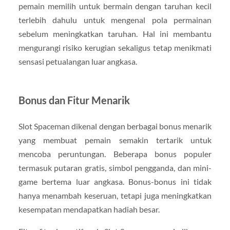
pemain memilih untuk bermain dengan taruhan kecil
terlebih dahulu untuk mengenal pola permainan
sebelum meningkatkan taruhan. Hal ini membantu
mengurangi risiko kerugian sekaligus tetap menikmati
sensasi petualangan luar angkasa.
Bonus dan Fitur Menarik
Slot Spaceman dikenal dengan berbagai bonus menarik
yang membuat pemain semakin tertarik untuk
mencoba peruntungan. Beberapa bonus populer
termasuk putaran gratis, simbol pengganda, dan mini-
game bertema luar angkasa. Bonus-bonus ini tidak
hanya menambah keseruan, tetapi juga meningkatkan
kesempatan mendapatkan hadiah besar.