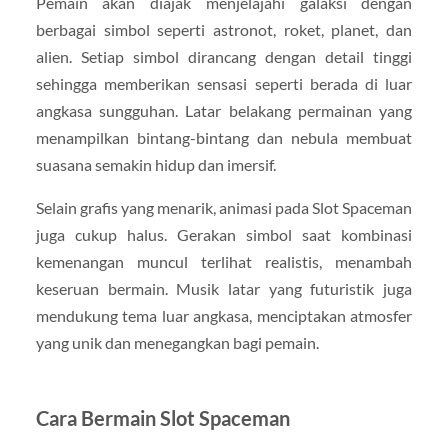
Pemain akan diajak menjelajahi galaksi dengan
berbagai simbol seperti astronot, roket, planet, dan
alien. Setiap simbol dirancang dengan detail tinggi
sehingga memberikan sensasi seperti berada di luar
angkasa sungguhan. Latar belakang permainan yang
menampilkan bintang-bintang dan nebula membuat
suasana semakin hidup dan imersif.
Selain grafis yang menarik, animasi pada Slot Spaceman
juga cukup halus. Gerakan simbol saat kombinasi
kemenangan muncul terlihat realistis, menambah
keseruan bermain. Musik latar yang futuristik juga
mendukung tema luar angkasa, menciptakan atmosfer
yang unik dan menegangkan bagi pemain.
Cara Bermain Slot Spaceman