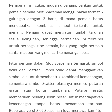
Permainan ini cukup mudah dipahami, bahkan untuk
pemain pemula. Slot Spaceman menggunakan format 5
gulungan dengan 3 baris, di mana pemain harus
mendapatkan kombinasi simbol tertentu untuk
menang. Pemain dapat mengatur jumlah taruhan
sesuai keinginan, sehingga permainan ini fleksibel
untuk berbagai tipe pemain, baik yang ingin bermain
santai maupun yang mencari kemenangan besar.
Fitur penting dalam Slot Spaceman termasuk simbol
Wild dan Scatter. Simbol Wild dapat menggantikan
simbol lain untuk membentuk kombinasi kemenangan,
sementara simbol Scatter biasanya memicu putaran
gratis atau bonus tambahan. Putaran gratis
memberikan peluang lebih besar untuk mendapatkan
kemenangan tanpa harus menambah taruhan.
Beberapa versi Slot Spaceman juga menawarkan fitur