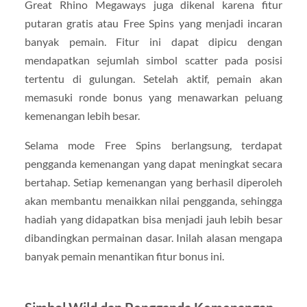
Great Rhino Megaways juga dikenal karena fitur
putaran gratis atau Free Spins yang menjadi incaran
banyak pemain. Fitur ini dapat dipicu dengan
mendapatkan sejumlah simbol scatter pada posisi
tertentu di gulungan. Setelah aktif, pemain akan
memasuki ronde bonus yang menawarkan peluang
kemenangan lebih besar.
Selama mode Free Spins berlangsung, terdapat
pengganda kemenangan yang dapat meningkat secara
bertahap. Setiap kemenangan yang berhasil diperoleh
akan membantu menaikkan nilai pengganda, sehingga
hadiah yang didapatkan bisa menjadi jauh lebih besar
dibandingkan permainan dasar. Inilah alasan mengapa
banyak pemain menantikan fitur bonus ini.