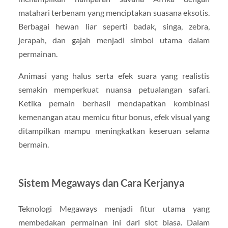
matahari terbenam yang menciptakan suasana eksotis.
Berbagai hewan liar seperti badak, singa, zebra,
jerapah, dan gajah menjadi simbol utama dalam
permainan.
Animasi yang halus serta efek suara yang realistis
semakin memperkuat nuansa petualangan safari.
Ketika pemain berhasil mendapatkan kombinasi
kemenangan atau memicu fitur bonus, efek visual yang
ditampilkan mampu meningkatkan keseruan selama
bermain.
Sistem Megaways dan Cara Kerjanya
Teknologi Megaways menjadi fitur utama yang
membedakan permainan ini dari slot biasa. Dalam