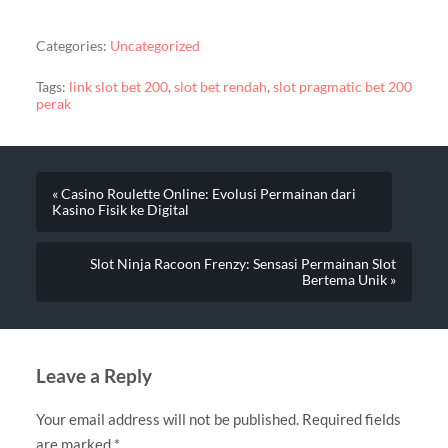
Categories:
Uncategorized
Tags:
link slot bet 200
,
slot bet rendah
,
slot pragmatic bet 200
perak
« Casino Roulette Online: Evolusi Permainan dari
Kasino Fisik ke Digital
Slot Ninja Racoon Frenzy: Sensasi Permainan Slot
Bertema Unik »
Leave a Reply
Your email address will not be published.
Required fields
are marked
*