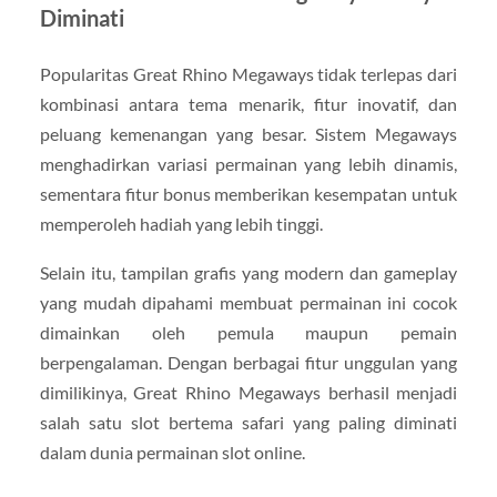
Diminati
Popularitas Great Rhino Megaways tidak terlepas dari
kombinasi antara tema menarik, fitur inovatif, dan
peluang kemenangan yang besar. Sistem Megaways
menghadirkan variasi permainan yang lebih dinamis,
sementara fitur bonus memberikan kesempatan untuk
memperoleh hadiah yang lebih tinggi.
Selain itu, tampilan grafis yang modern dan gameplay
yang mudah dipahami membuat permainan ini cocok
dimainkan oleh pemula maupun pemain
berpengalaman. Dengan berbagai fitur unggulan yang
dimilikinya, Great Rhino Megaways berhasil menjadi
salah satu slot bertema safari yang paling diminati
dalam dunia permainan slot online.