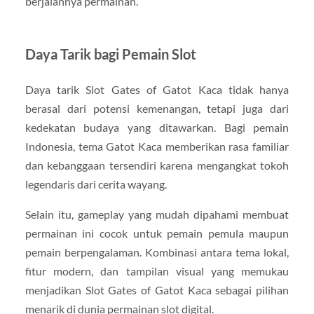
berjalannya permainan.
Daya Tarik bagi Pemain Slot
Daya tarik Slot Gates of Gatot Kaca tidak hanya
berasal dari potensi kemenangan, tetapi juga dari
kedekatan budaya yang ditawarkan. Bagi pemain
Indonesia, tema Gatot Kaca memberikan rasa familiar
dan kebanggaan tersendiri karena mengangkat tokoh
legendaris dari cerita wayang.
Selain itu, gameplay yang mudah dipahami membuat
permainan ini cocok untuk pemain pemula maupun
pemain berpengalaman. Kombinasi antara tema lokal,
fitur modern, dan tampilan visual yang memukau
menjadikan Slot Gates of Gatot Kaca sebagai pilihan
menarik di dunia permainan slot digital.