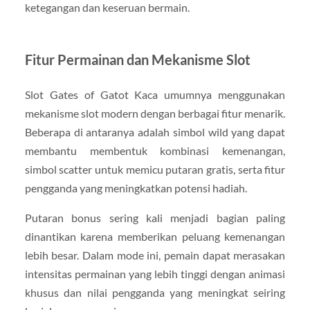
ketegangan dan keseruan bermain.
Fitur Permainan dan Mekanisme Slot
Slot Gates of Gatot Kaca umumnya menggunakan
mekanisme slot modern dengan berbagai fitur menarik.
Beberapa di antaranya adalah simbol wild yang dapat
membantu membentuk kombinasi kemenangan,
simbol scatter untuk memicu putaran gratis, serta fitur
pengganda yang meningkatkan potensi hadiah.
Putaran bonus sering kali menjadi bagian paling
dinantikan karena memberikan peluang kemenangan
lebih besar. Dalam mode ini, pemain dapat merasakan
intensitas permainan yang lebih tinggi dengan animasi
khusus dan nilai pengganda yang meningkat seiring