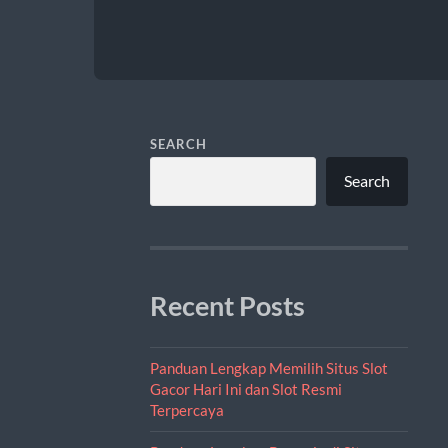
SEARCH
Search
Recent Posts
Panduan Lengkap Memilih Situs Slot
Gacor Hari Ini dan Slot Resmi
Terpercaya