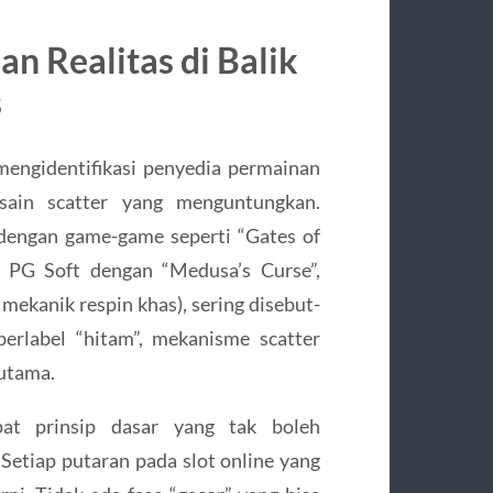
n Realitas di Balik
s
mengidentifikasi penyedia permainan
sain scatter yang menguntungkan.
dengan game-game seperti “Gates of
, PG Soft dengan “Medusa’s Curse”,
mekanik respin khas), sering disebut-
berlabel “hitam”, mekanisme scatter
 utama.
pat prinsip dasar yang tak boleh
etiap putaran pada slot online yang