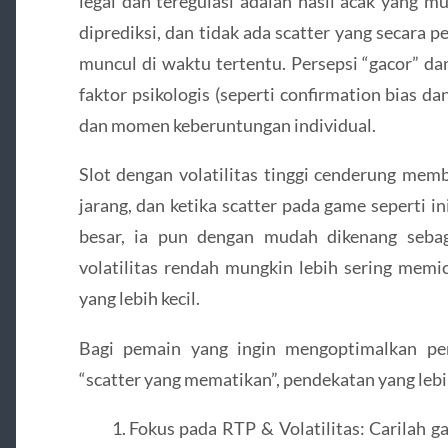
legal dan teregulasi adalah hasil acak yang mu
diprediksi, dan tidak ada scatter yang secara 
muncul di waktu tertentu. Persepsi “gacor” dan
faktor psikologis (seperti confirmation bias dan
dan momen keberuntungan individual.
Slot dengan volatilitas tinggi cenderung mem
jarang, dan ketika scatter pada game seperti 
besar, ia pun dengan mudah dikenang sebagai
volatilitas rendah mungkin lebih sering memic
yang lebih kecil.
Bagi pemain yang ingin mengoptimalkan pe
“scatter yang mematikan”, pendekatan yang lebi
Fokus pada RTP & Volatilitas: Carilah g