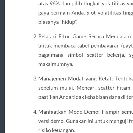
atas 96% dan pilih tingkat volatilitas y
gaya bermain Anda. Slot volatilitas ting
biasanya “hidup”.
Pelajari Fitur Game Secara Mendalam:
untuk membaca tabel pembayaran (payta
bagaimana simbol scatter bekerja, 
maksimumnya.
Manajemen Modal yang Ketat: Tentuka
sebelum mulai. Mencari scatter hitam
pastikan Anda tidak kehabisan dana di ten
Manfaatkan Mode Demo: Hampir semua
versi demo. Gunakan ini untuk menguji f
risiko keuangan.