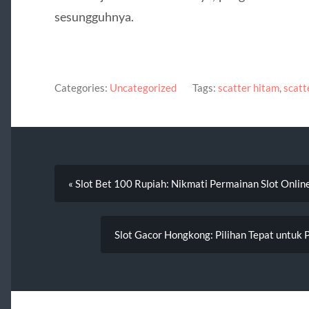
sesungguhnya.
Categories:
Uncategorized
Tags:
scatter hitam
,
scatt
« Slot Bet 100 Rupiah: Nikmati Permainan Slot Onli
Slot Gacor Hongkong: Pilihan Tepat untuk