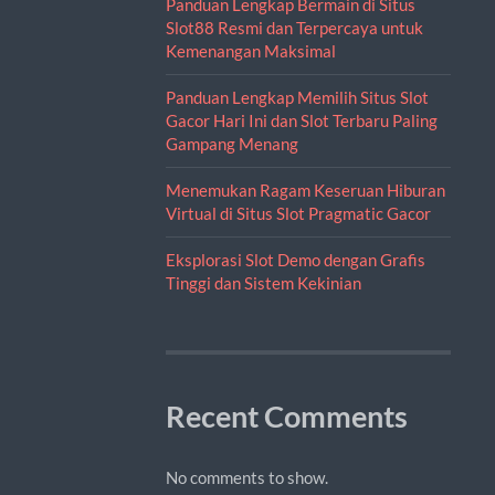
Panduan Lengkap Bermain di Situs
Slot88 Resmi dan Terpercaya untuk
Kemenangan Maksimal
Panduan Lengkap Memilih Situs Slot
Gacor Hari Ini dan Slot Terbaru Paling
Gampang Menang
Menemukan Ragam Keseruan Hiburan
Virtual di Situs Slot Pragmatic Gacor
Eksplorasi Slot Demo dengan Grafis
Tinggi dan Sistem Kekinian
Recent Comments
No comments to show.