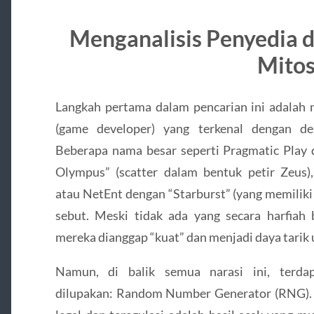
Menganalisis Penyedia da
Mito
Langkah pertama dalam pencarian ini adalah 
(game developer) yang terkenal dengan de
Beberapa nama besar seperti Pragmatic Play 
Olympus” (scatter dalam bentuk petir Zeus)
atau NetEnt dengan “Starburst” (yang memiliki 
sebut. Meski tidak ada yang secara harfiah 
mereka dianggap “kuat” dan menjadi daya tarik
Namun, di balik semua narasi ini, terda
dilupakan: Random Number Generator (RNG). S