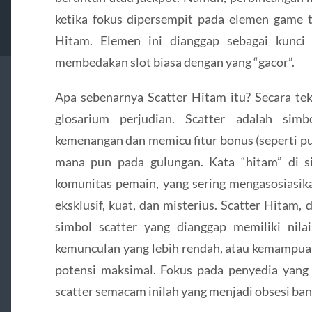
ketika fokus dipersempit pada elemen game t
Hitam. Elemen ini dianggap sebagai kunci 
membedakan slot biasa dengan yang “gacor”.
Apa sebenarnya Scatter Hitam itu? Secara tekn
glosarium perjudian. Scatter adalah sim
kemenangan dan memicu fitur bonus (seperti put
mana pun pada gulungan. Kata “hitam” di sin
komunitas pemain, yang sering mengasosiasik
eksklusif, kuat, dan misterius. Scatter Hitam,
simbol scatter yang dianggap memiliki nilai 
kemunculan yang lebih rendah, atau kemampua
potensi maksimal. Fokus pada penyedia yan
scatter semacam inilah yang menjadi obsesi bany