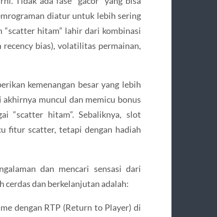
rni. Tidak ada fase “gacor” yang bisa
pemrograman diatur untuk lebih sering
 “scatter hitam” lahir dari kombinasi
 recency bias), volatilitas permainan,
berikan kemenangan besar yang lebih
ini akhirnya muncul dan memicu bonus
 “scatter hitam”. Sebaliknya, slot
u fitur scatter, tetapi dengan hadiah
ngalaman dan mencari sensasi dari
h cerdas dan berkelanjutan adalah:
ame dengan RTP (Return to Player) di