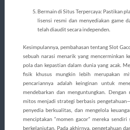
Bermain di Situs Terpercaya: Pastikan p
lisensi resmi dan menyediakan game d
telah diaudit secara independen.
Kesimpulannya, pembahasan tentang Slot Gaco
sebuah narasi menarik yang mencerminkan 
pola dan kepastian dalam dunia yang acak. Me
fisik khusus mungkin lebih merupakan mi
pencariannya adalah keinginan untuk me
mendebarkan dan menguntungkan. Dengan m
mitos menjadi strategi berbasis pengetahu
penyedia berkualitas, dan mengelola keuang
menciptakan “momen gacor” mereka sendiri 
berkelanjutan. Pada akhirnya, pengetahuan dan