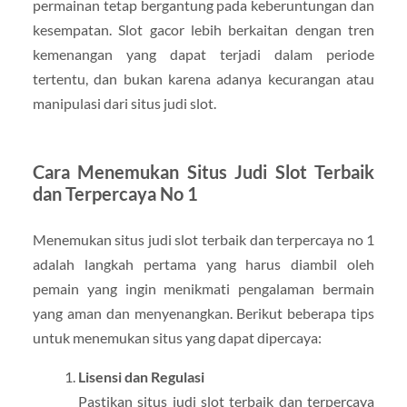
permainan tetap bergantung pada keberuntungan dan
kesempatan. Slot gacor lebih berkaitan dengan tren
kemenangan yang dapat terjadi dalam periode
tertentu, dan bukan karena adanya kecurangan atau
manipulasi dari situs judi slot.
Cara Menemukan Situs Judi Slot Terbaik
dan Terpercaya No 1
Menemukan situs judi slot terbaik dan terpercaya no 1
adalah langkah pertama yang harus diambil oleh
pemain yang ingin menikmati pengalaman bermain
yang aman dan menyenangkan. Berikut beberapa tips
untuk menemukan situs yang dapat dipercaya:
Lisensi dan Regulasi
Pastikan situs judi slot terbaik dan terpercaya