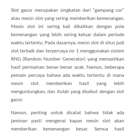
Slot gacor merupakan singkatan dari “gampang cor”
atau mesin slot yang sering memberikan kemenangan.
Mesin slot ini sering kali dikaitkan dengan pola
kemenangan yang lebih sering keluar dalam periode
waktu tertentu. Pada dasarnya, mesin slot di situs judi
slot terbaik dan terpercaya no 1 menggunakan sistem
RNG (Random Number Generator) yang memastikan
hasil permainan benar-benar acak. Namun, beberapa
pemain percaya bahwa ada waktu tertentu di mana
mesin slot memberikan hasil yang lebih
menguntungkan, dan itulah yang disebut dengan slot
gacor.
Namun, penting untuk dicatat bahwa tidak ada
jaminan pasti mengenai kapan mesin slot akan
memberikan kemenangan besar. Semua hasil