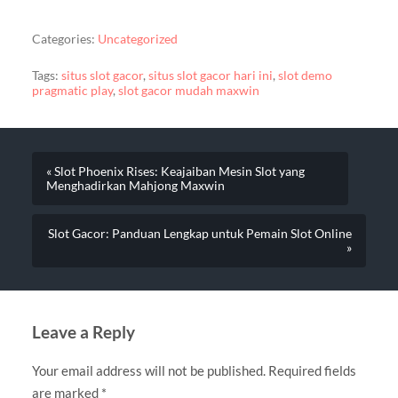
Categories:
Uncategorized
Tags:
situs slot gacor
,
situs slot gacor hari ini
,
slot demo
pragmatic play
,
slot gacor mudah maxwin
« Slot Phoenix Rises: Keajaiban Mesin Slot yang
Menghadirkan Mahjong Maxwin
Slot Gacor: Panduan Lengkap untuk Pemain Slot Online
»
Leave a Reply
Your email address will not be published.
Required fields
are marked
*