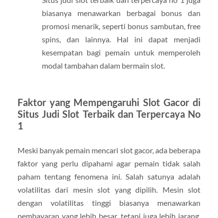
biasanya menawarkan berbagai bonus dan
promosi menarik, seperti bonus sambutan, free
spins, dan lainnya. Hal ini dapat menjadi
kesempatan bagi pemain untuk memperoleh
modal tambahan dalam bermain slot.
Faktor yang Mempengaruhi Slot Gacor di
Situs Judi Slot Terbaik dan Terpercaya No
1
Meski banyak pemain mencari slot gacor, ada beberapa
faktor yang perlu dipahami agar pemain tidak salah
paham tentang fenomena ini. Salah satunya adalah
volatilitas dari mesin slot yang dipilih. Mesin slot
dengan volatilitas tinggi biasanya menawarkan
pembayaran yang lebih besar, tetapi juga lebih jarang.