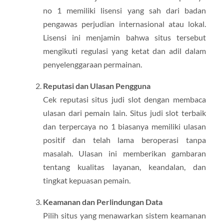
no 1 memiliki lisensi yang sah dari badan
pengawas perjudian internasional atau lokal.
Lisensi ini menjamin bahwa situs tersebut
mengikuti regulasi yang ketat dan adil dalam
penyelenggaraan permainan.
Reputasi dan Ulasan Pengguna
Cek reputasi situs judi slot dengan membaca
ulasan dari pemain lain. Situs judi slot terbaik
dan terpercaya no 1 biasanya memiliki ulasan
positif dan telah lama beroperasi tanpa
masalah. Ulasan ini memberikan gambaran
tentang kualitas layanan, keandalan, dan
tingkat kepuasan pemain.
Keamanan dan Perlindungan Data
Pilih situs yang menawarkan sistem keamanan