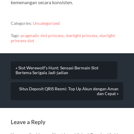
kemenangan secara konsisten.
Categories:
Uncategorized
Tags:
pragmatic slot princess
,
starlight princess
,
starlight
princess slot
« Slot Werewolf’s Hunt: Sensasi Bermain Slot
Bertema Serigala Jadi-jadian
Situs Deposit QRIS Resmi: Top Up Akun dengan Aman
dan Cepat »
Leave a Reply