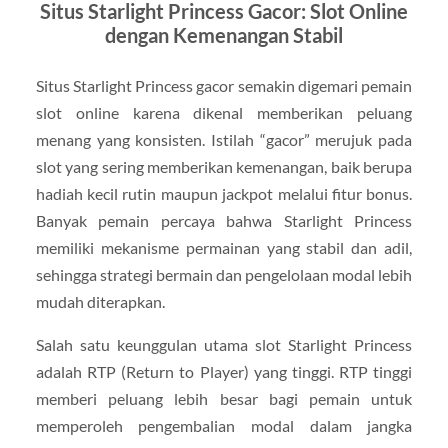
Situs Starlight Princess Gacor: Slot Online
dengan Kemenangan Stabil
Situs Starlight Princess gacor semakin digemari pemain
slot online karena dikenal memberikan peluang
menang yang konsisten. Istilah “gacor” merujuk pada
slot yang sering memberikan kemenangan, baik berupa
hadiah kecil rutin maupun jackpot melalui fitur bonus.
Banyak pemain percaya bahwa Starlight Princess
memiliki mekanisme permainan yang stabil dan adil,
sehingga strategi bermain dan pengelolaan modal lebih
mudah diterapkan.
Salah satu keunggulan utama slot Starlight Princess
adalah RTP (Return to Player) yang tinggi. RTP tinggi
memberi peluang lebih besar bagi pemain untuk
memperoleh pengembalian modal dalam jangka