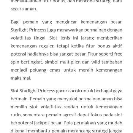
memanfaatkan fitur bonus, dan mencoba strategi baru
secara aman.
Bagi pemain yang mengincar kemenangan besar,
Starlight Princess juga menawarkan permainan dengan
volatilitas tinggi. Slot jenis ini jarang memberikan
kemenangan reguler, tetapi ketika fitur bonus aktif,
potensi hadiahnya bisa sangat besar. Fitur seperti free
spin bertingkat, simbol multiplier, dan wild tambahan
menjadi peluang emas untuk meraih kemenangan
maksimal.
Slot Starlight Princess gacor cocok untuk berbagai gaya
bermain. Pemain yang menyukai permainan aman bisa
memilih slot volatilitas rendah untuk kemenangan
rutin, sementara pemain agresif dapat fokus pada slot
berpotensi jackpot besar. Pola permainan yang mudah
dikenali membantu pemain merancang strategi jangka