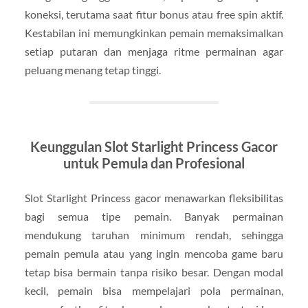
koneksi, terutama saat fitur bonus atau free spin aktif.
Kestabilan ini memungkinkan pemain memaksimalkan
setiap putaran dan menjaga ritme permainan agar
peluang menang tetap tinggi.
Keunggulan Slot Starlight Princess Gacor
untuk Pemula dan Profesional
Slot Starlight Princess gacor menawarkan fleksibilitas
bagi semua tipe pemain. Banyak permainan
mendukung taruhan minimum rendah, sehingga
pemain pemula atau yang ingin mencoba game baru
tetap bisa bermain tanpa risiko besar. Dengan modal
kecil, pemain bisa mempelajari pola permainan,