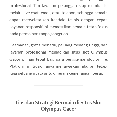
profesional
. Tim layanan pelanggan siap membantu
melalui live chat, email, atau telepon, sehingga pemain
dapat menyelesaikan kendala teknis dengan cepat.
Layanan responsif ini memastikan pemain tetap fokus
pada permainan tanpa gangguan.
Keamanan, grafis menarik, peluang menang tinggi, dan
layanan profesional menjadikan situs slot Olympus
Gacor pilihan tepat bagi para penggemar slot online.
Platform ini tidak hanya menawarkan hiburan, tetapi
juga peluang nyata untuk meraih kemenangan besar.
Tips dan Strategi Bermain di Situs Slot
Olympus Gacor