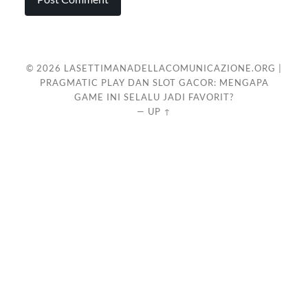
© 2026
LASETTIMANADELLACOMUNICAZIONE.ORG |
PRAGMATIC PLAY DAN SLOT GACOR: MENGAPA
GAME INI SELALU JADI FAVORIT?
—
UP ↑