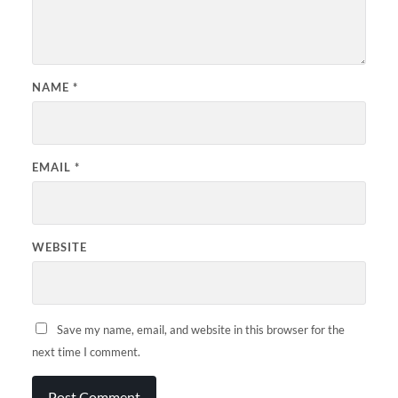
NAME
*
EMAIL
*
WEBSITE
Save my name, email, and website in this browser for the
next time I comment.