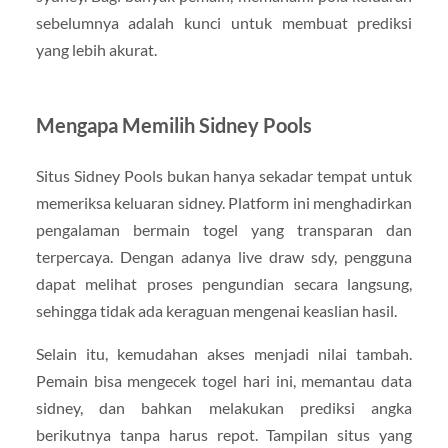
sebelumnya adalah kunci untuk membuat prediksi
yang lebih akurat.
Mengapa Memilih Sidney Pools
Situs Sidney Pools bukan hanya sekadar tempat untuk
memeriksa keluaran sidney. Platform ini menghadirkan
pengalaman bermain togel yang transparan dan
terpercaya. Dengan adanya live draw sdy, pengguna
dapat melihat proses pengundian secara langsung,
sehingga tidak ada keraguan mengenai keaslian hasil.
Selain itu, kemudahan akses menjadi nilai tambah.
Pemain bisa mengecek togel hari ini, memantau data
sidney, dan bahkan melakukan prediksi angka
berikutnya tanpa harus repot. Tampilan situs yang