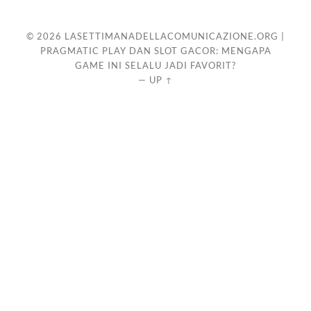
© 2026
LASETTIMANADELLACOMUNICAZIONE.ORG |
PRAGMATIC PLAY DAN SLOT GACOR: MENGAPA
GAME INI SELALU JADI FAVORIT?
—
UP ↑