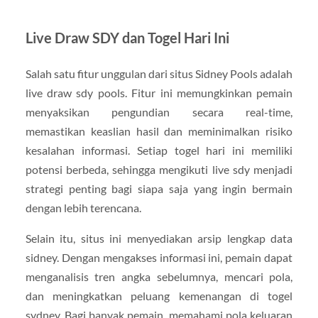
Live Draw SDY dan Togel Hari Ini
Salah satu fitur unggulan dari situs Sidney Pools adalah
live draw sdy pools. Fitur ini memungkinkan pemain
menyaksikan pengundian secara real-time,
memastikan keaslian hasil dan meminimalkan risiko
kesalahan informasi. Setiap togel hari ini memiliki
potensi berbeda, sehingga mengikuti live sdy menjadi
strategi penting bagi siapa saja yang ingin bermain
dengan lebih terencana.
Selain itu, situs ini menyediakan arsip lengkap data
sidney. Dengan mengakses informasi ini, pemain dapat
menganalisis tren angka sebelumnya, mencari pola,
dan meningkatkan peluang kemenangan di togel
sydney. Bagi banyak pemain, memahami pola keluaran