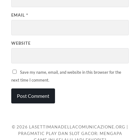
EMAIL
*
WEBSITE
Save my name, email, and website in this browser for the
next time I comment.
© 2026
LASETTIMANADELLACOMUNICAZIONE.ORG |
PRAGMATIC PLAY DAN SLOT GACOR: MENGAPA