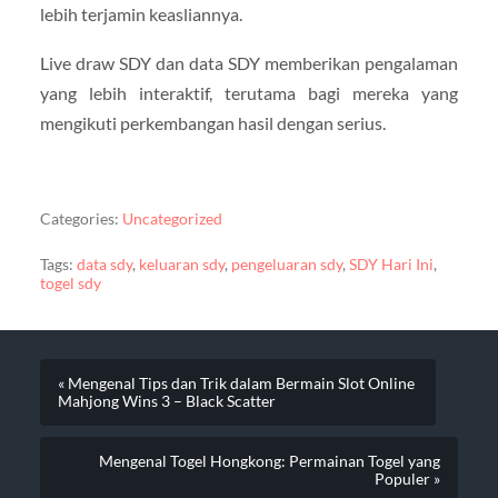
lebih terjamin keasliannya.
Live draw SDY dan data SDY memberikan pengalaman
yang lebih interaktif, terutama bagi mereka yang
mengikuti perkembangan hasil dengan serius.
Categories:
Uncategorized
Tags:
data sdy
,
keluaran sdy
,
pengeluaran sdy
,
SDY Hari Ini
,
togel sdy
« Mengenal Tips dan Trik dalam Bermain Slot Online
Mahjong Wins 3 – Black Scatter
Mengenal Togel Hongkong: Permainan Togel yang
Populer »