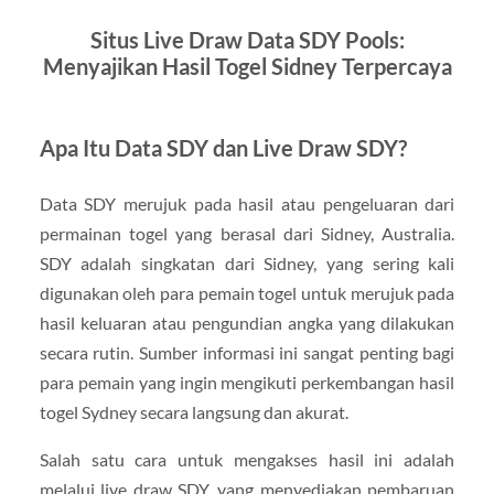
Situs Live Draw Data SDY Pools:
Menyajikan Hasil Togel Sidney Terpercaya
Apa Itu Data SDY dan Live Draw SDY?
Data SDY merujuk pada hasil atau pengeluaran dari
permainan togel yang berasal dari Sidney, Australia.
SDY adalah singkatan dari Sidney, yang sering kali
digunakan oleh para pemain togel untuk merujuk pada
hasil keluaran atau pengundian angka yang dilakukan
secara rutin. Sumber informasi ini sangat penting bagi
para pemain yang ingin mengikuti perkembangan hasil
togel Sydney secara langsung dan akurat.
Salah satu cara untuk mengakses hasil ini adalah
melalui live draw SDY, yang menyediakan pembaruan