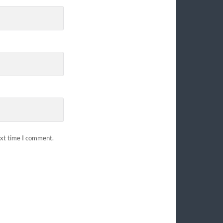
ext time I comment.