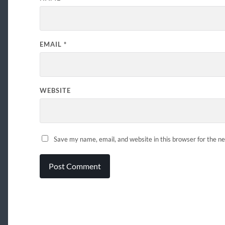
EMAIL
*
WEBSITE
Save my name, email, and website in this browser for the n