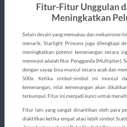
Fitur-Fitur Unggulan d
Meningkatkan Pe
Selain desain yang memukau dan mekanisme li
menarik, Starlight Princess juga dilengkapi d
meningkatkan potensi kemenangan secara signi
menonjol adalah fitur Pengganda (Multiplier). 
dengan sayap bisa muncul secara acak dan mem
500x. Ketika simbol-simbol ini muncul d
kemenangan, nilai kemenangan akan dikalikan
terkumpul. Fitur ini menjadi kunci untuk merai
Fitur lain yang sangat dinantikan oleh para pe
diaktifkan ketika empat atau lebih simbol Scatt