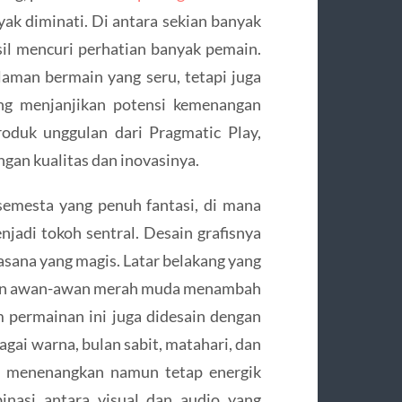
yak diminati. Di antara sekian banyak
asil mencuri perhatian banyak pemain.
aman bermain yang seru, tetapi juga
ang menjanjikan potensi kemenangan
produk unggulan dari Pragmatic Play,
gan kualitas dan inovasinya.
emesta yang penuh fantasi, di mana
njadi tokoh sentral. Desain grafisnya
asana yang magis. Latar belakang yang
 dan awan-awan merah muda menambah
m permainan ini juga didesain dengan
agai warna, bulan sabit, matahari, dan
ng menenangkan namun tetap energik
nasi antara visual dan audio yang