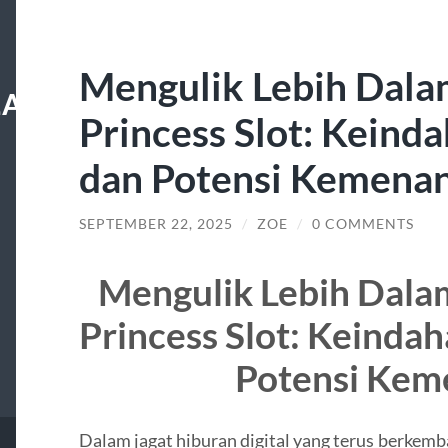
Mengulik Lebih Dalam
LACOMUNICAZIONE.ORG
Princess Slot: Keind
dan Potensi Kemena
SEPTEMBER 22, 2025
/
ZOE
/
0 COMMENTS
Mengulik Lebih Dalam
Princess Slot: Keinda
Potensi Kem
Dalam jagat hiburan digital yang terus berkem