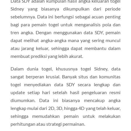
Data SDY adalah kumpulan hasil angka keluaran togel
Sidney yang biasanya dikumpulkan dari periode
sebelumnya. Data ini berfungsi sebagai acuan penting
bagi para pemain togel untuk menganalisis pola dan
tren angka. Dengan menggunakan data SDY, pemain
dapat melihat angka-angka mana yang sering muncul
atau jarang keluar, sehingga dapat membantu dalam
membuat prediksi yang lebih akurat.
Dalam dunia togel, khususnya togel Sidney, data
sangat berperan krusial. Banyak situs dan komunitas
togel menyediakan data SDY secara lengkap dan
update setiap hari setelah hasil pengeluaran resmi
diumumkan. Data ini biasanya mencakup angka
lengkap mulai dari 2D, 3D, hingga 4D yang telah keluar,
sehingga memudahkan pemain untuk melakukan
perhitungan atau strategi permainan.