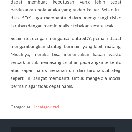
dapat membuat keputusan yang lebih tepat
berdasarkan pola angka yang sudah keluar. Selain itu,
data SDY juga membantu dalam mengurangi risiko
taruhan dengan meminimalisir tebakan secara acak.
Selain itu, dengan menguasai data SDY, pemain dapat
mengembangkan strategi bermain yang lebih matang.
Misalnya, mereka bisa menentukan kapan waktu
terbaik untuk memasang taruhan pada angka tertentu
atau kapan harus menahan diri dari taruhan. Strategi
seperti ini sangat membantu untuk mengelola modal
bermain agar tidak cepat habis.
Categories:
Uncategorized