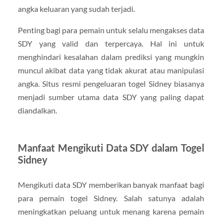
angka keluaran yang sudah terjadi.
Penting bagi para pemain untuk selalu mengakses data
SDY yang valid dan terpercaya. Hal ini untuk
menghindari kesalahan dalam prediksi yang mungkin
muncul akibat data yang tidak akurat atau manipulasi
angka. Situs resmi pengeluaran togel Sidney biasanya
menjadi sumber utama data SDY yang paling dapat
diandalkan.
Manfaat Mengikuti Data SDY dalam Togel
Sidney
Mengikuti data SDY memberikan banyak manfaat bagi
para pemain togel Sidney. Salah satunya adalah
meningkatkan peluang untuk menang karena pemain