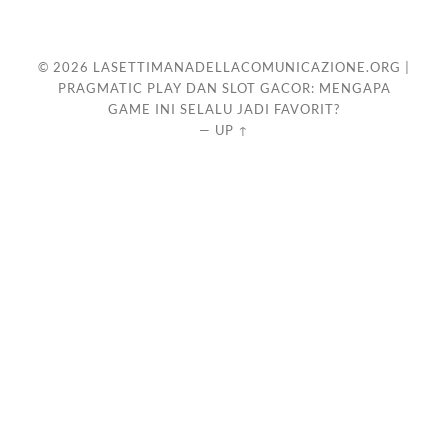
© 2026
LASETTIMANADELLACOMUNICAZIONE.ORG |
PRAGMATIC PLAY DAN SLOT GACOR: MENGAPA
GAME INI SELALU JADI FAVORIT?
—
UP ↑