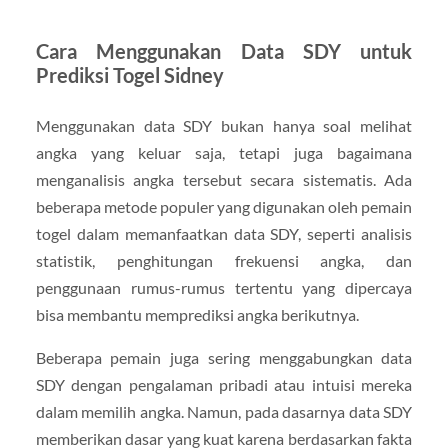
Cara Menggunakan Data SDY untuk
Prediksi Togel Sidney
Menggunakan data SDY bukan hanya soal melihat
angka yang keluar saja, tetapi juga bagaimana
menganalisis angka tersebut secara sistematis. Ada
beberapa metode populer yang digunakan oleh pemain
togel dalam memanfaatkan data SDY, seperti analisis
statistik, penghitungan frekuensi angka, dan
penggunaan rumus-rumus tertentu yang dipercaya
bisa membantu memprediksi angka berikutnya.
Beberapa pemain juga sering menggabungkan data
SDY dengan pengalaman pribadi atau intuisi mereka
dalam memilih angka. Namun, pada dasarnya data SDY
memberikan dasar yang kuat karena berdasarkan fakta