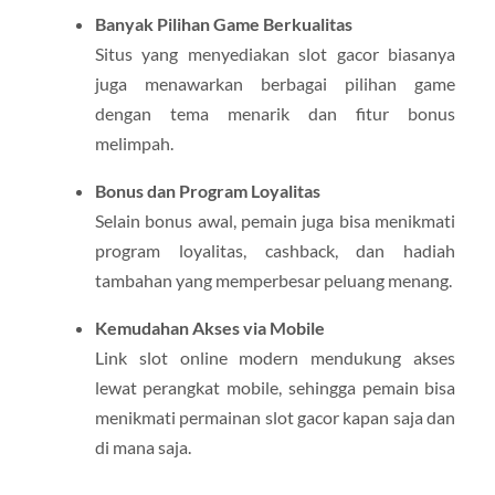
Banyak Pilihan Game Berkualitas
Situs yang menyediakan slot gacor biasanya
juga menawarkan berbagai pilihan game
dengan tema menarik dan fitur bonus
melimpah.
Bonus dan Program Loyalitas
Selain bonus awal, pemain juga bisa menikmati
program loyalitas, cashback, dan hadiah
tambahan yang memperbesar peluang menang.
Kemudahan Akses via Mobile
Link slot online modern mendukung akses
lewat perangkat mobile, sehingga pemain bisa
menikmati permainan slot gacor kapan saja dan
di mana saja.