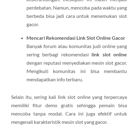
perdebatan. Namun, mencoba pada waktu yang
berbeda bisa jadi cara untuk menemukan slot
gacor.
Mencari Rekomendasi Link Slot Online Gacor
Banyak forum atau komunitas judi online yang
sering berbagi rekomendasi
link slot online
dengan reputasi menyediakan mesin slot gacor.
Mengikuti komunitas ini bisa membantu
mendapatkan info terbaru.
Selain itu, sering kali link slot online yang terpercaya
memiliki fitur demo gratis sehingga pemain bisa
mencoba tanpa modal. Cara ini juga efektif untuk
mengenali karakteristik mesin slot yang gacor.