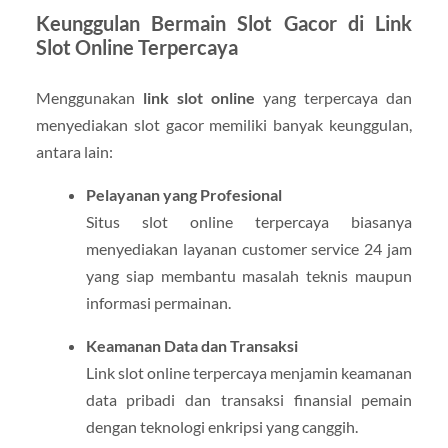
Keunggulan Bermain Slot Gacor di Link
Slot Online Terpercaya
Menggunakan
link slot online
yang terpercaya dan
menyediakan slot gacor memiliki banyak keunggulan,
antara lain:
Pelayanan yang Profesional
Situs slot online terpercaya biasanya
menyediakan layanan customer service 24 jam
yang siap membantu masalah teknis maupun
informasi permainan.
Keamanan Data dan Transaksi
Link slot online terpercaya menjamin keamanan
data pribadi dan transaksi finansial pemain
dengan teknologi enkripsi yang canggih.