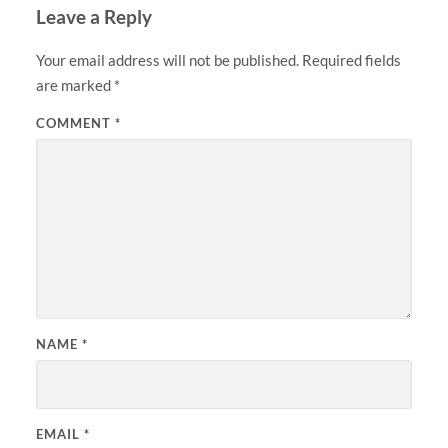
Leave a Reply
Your email address will not be published.
Required fields
are marked
*
COMMENT
*
NAME
*
EMAIL
*