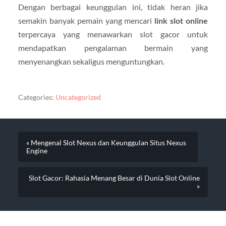
Dengan berbagai keunggulan ini, tidak heran jika
semakin banyak pemain yang mencari
link slot online
terpercaya yang menawarkan slot gacor untuk
mendapatkan pengalaman bermain yang
menyenangkan sekaligus menguntungkan.
Categories:
Uncategorized
« Mengenal Slot Nexus dan Keunggulan Situs Nexus
Engine
Slot Gacor: Rahasia Menang Besar di Dunia Slot Online
»