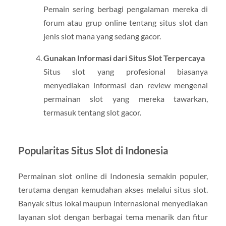
Pemain sering berbagi pengalaman mereka di
forum atau grup online tentang situs slot dan
jenis slot mana yang sedang gacor.
Gunakan Informasi dari Situs Slot Terpercaya
Situs slot yang profesional biasanya
menyediakan informasi dan review mengenai
permainan slot yang mereka tawarkan,
termasuk tentang slot gacor.
Popularitas Situs Slot di Indonesia
Permainan slot online di Indonesia semakin populer,
terutama dengan kemudahan akses melalui situs slot.
Banyak situs lokal maupun internasional menyediakan
layanan slot dengan berbagai tema menarik dan fitur