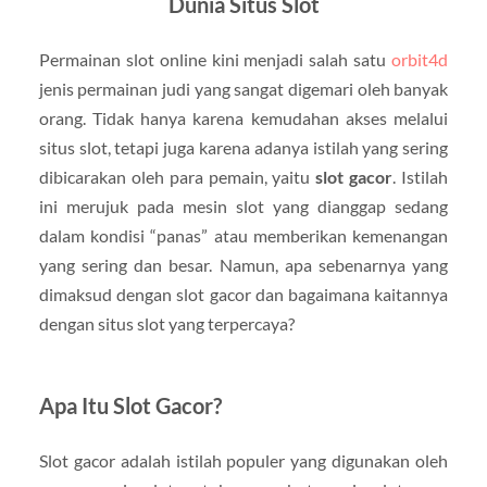
Dunia Situs Slot
Permainan slot online kini menjadi salah satu
orbit4d
jenis permainan judi yang sangat digemari oleh banyak
orang. Tidak hanya karena kemudahan akses melalui
situs slot, tetapi juga karena adanya istilah yang sering
dibicarakan oleh para pemain, yaitu
slot gacor
. Istilah
ini merujuk pada mesin slot yang dianggap sedang
dalam kondisi “panas” atau memberikan kemenangan
yang sering dan besar. Namun, apa sebenarnya yang
dimaksud dengan slot gacor dan bagaimana kaitannya
dengan situs slot yang terpercaya?
Apa Itu Slot Gacor?
Slot gacor adalah istilah populer yang digunakan oleh