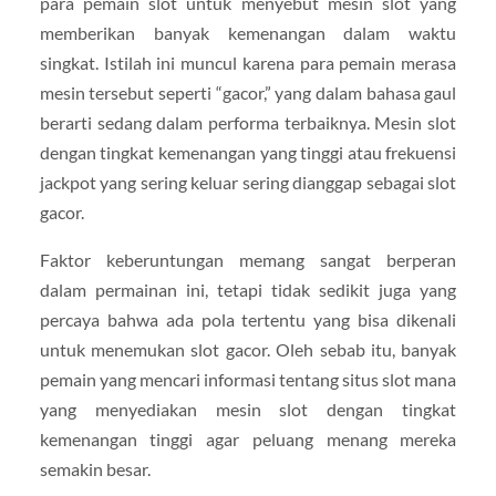
para pemain slot untuk menyebut mesin slot yang
memberikan banyak kemenangan dalam waktu
singkat. Istilah ini muncul karena para pemain merasa
mesin tersebut seperti “gacor,” yang dalam bahasa gaul
berarti sedang dalam performa terbaiknya. Mesin slot
dengan tingkat kemenangan yang tinggi atau frekuensi
jackpot yang sering keluar sering dianggap sebagai slot
gacor.
Faktor keberuntungan memang sangat berperan
dalam permainan ini, tetapi tidak sedikit juga yang
percaya bahwa ada pola tertentu yang bisa dikenali
untuk menemukan slot gacor. Oleh sebab itu, banyak
pemain yang mencari informasi tentang situs slot mana
yang menyediakan mesin slot dengan tingkat
kemenangan tinggi agar peluang menang mereka
semakin besar.