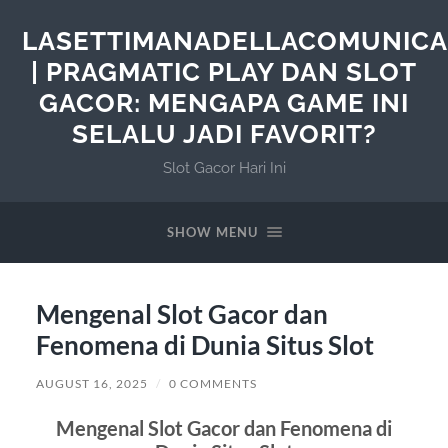
LASETTIMANADELLACOMUNICA
| PRAGMATIC PLAY DAN SLOT
GACOR: MENGAPA GAME INI
SELALU JADI FAVORIT?
Slot Gacor Hari Ini
SHOW MENU
Mengenal Slot Gacor dan
Fenomena di Dunia Situs Slot
AUGUST 16, 2025
/
0 COMMENTS
Mengenal Slot Gacor dan Fenomena di