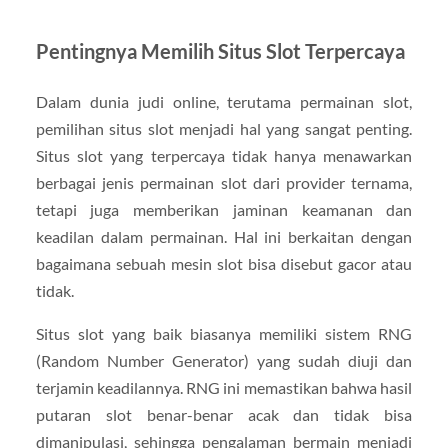
Pentingnya Memilih Situs Slot Terpercaya
Dalam dunia judi online, terutama permainan slot,
pemilihan situs slot menjadi hal yang sangat penting.
Situs slot yang terpercaya tidak hanya menawarkan
berbagai jenis permainan slot dari provider ternama,
tetapi juga memberikan jaminan keamanan dan
keadilan dalam permainan. Hal ini berkaitan dengan
bagaimana sebuah mesin slot bisa disebut gacor atau
tidak.
Situs slot yang baik biasanya memiliki sistem RNG
(Random Number Generator) yang sudah diuji dan
terjamin keadilannya. RNG ini memastikan bahwa hasil
putaran slot benar-benar acak dan tidak bisa
dimanipulasi, sehingga pengalaman bermain menjadi