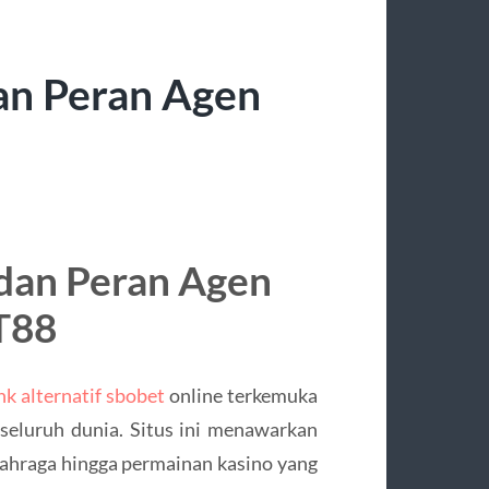
n Peran Agen
an Peran Agen
T88
ink alternatif sbobet
online terkemuka
i seluruh dunia. Situs ini menawarkan
olahraga hingga permainan kasino yang