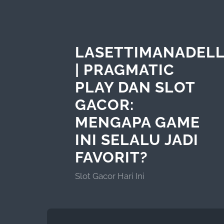
LASETTIMANADEL
| PRAGMATIC
PLAY DAN SLOT
GACOR:
MENGAPA GAME
INI SELALU JADI
FAVORIT?
Slot Gacor Hari Ini