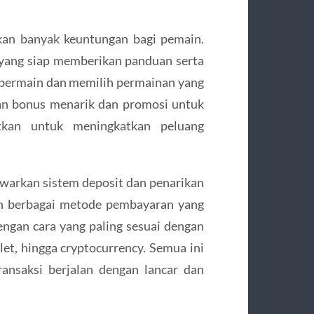
n banyak keuntungan bagi pemain.
 yang siap memberikan panduan serta
bermain dan memilih permainan yang
an bonus menarik dan promosi untuk
kan untuk meningkatkan peluang
warkan sistem deposit dan penarikan
an berbagai metode pembayaran yang
gan cara yang paling sesuai dengan
llet, hingga cryptocurrency. Semua ini
ansaksi berjalan dengan lancar dan