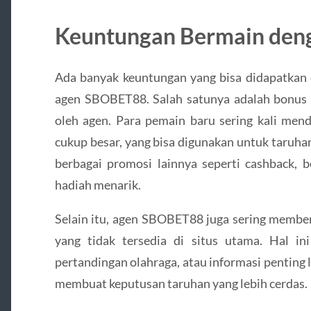
Keuntungan Bermain de
Ada banyak keuntungan yang bisa didapatkan 
agen SBOBET88. Salah satunya adalah bonus 
oleh agen. Para pemain baru sering kali men
cukup besar, yang bisa digunakan untuk taruhan
berbagai promosi lainnya seperti cashback, 
hadiah menarik.
Selain itu, agen SBOBET88 juga sering memberi
yang tidak tersedia di situs utama. Hal ini
pertandingan olahraga, atau informasi pentin
membuat keputusan taruhan yang lebih cerdas.