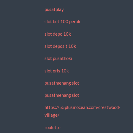
pusatplay
slot bet 100 perak
slot depo 10k
slot deposit 10k
slot pusathoki
slot qris 10k
pusatmenang slot
pusatmenang slot
https://55plusinocean.com/crestwood-
village/
roulette