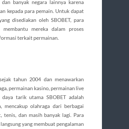
a dan banyak negara lainnya karena
an kepada para pemain. Untuk dapat
yang disediakan oleh SBOBET, para
t membantu mereka dalam proses
formasi terkait permainan.
 sejak tahun 2004 dan menawarkan
aga, permainan kasino, permainan live
tu daya tarik utama SBOBET adalah
, mencakup olahraga dari berbagai
t, tenis, dan masih banyak lagi. Para
n langsung yang membuat pengalaman