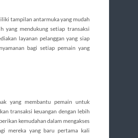
liki tampilan antarmuka yang mudah
ih yang mendukung setiap transaksi
ediakan layanan pelanggan yang siap
nyamanan bagi setiap pemain yang
hak yang membantu pemain untuk
kan transaksi keuangan dengan lebih
berikan kemudahan dalam mengakses
gi mereka yang baru pertama kali