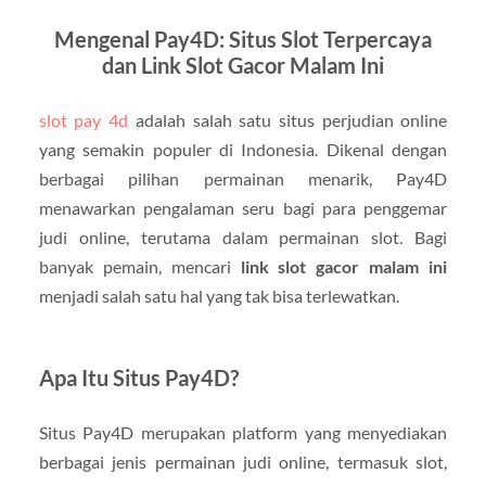
Mengenal Pay4D: Situs Slot Terpercaya
dan Link Slot Gacor Malam Ini
slot pay 4d
adalah salah satu situs perjudian online
yang semakin populer di Indonesia. Dikenal dengan
berbagai pilihan permainan menarik, Pay4D
menawarkan pengalaman seru bagi para penggemar
judi online, terutama dalam permainan slot. Bagi
banyak pemain, mencari
link slot gacor malam ini
menjadi salah satu hal yang tak bisa terlewatkan.
Apa Itu Situs Pay4D?
Situs Pay4D merupakan platform yang menyediakan
berbagai jenis permainan judi online, termasuk slot,