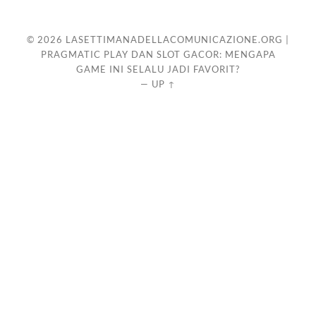
© 2026
LASETTIMANADELLACOMUNICAZIONE.ORG |
PRAGMATIC PLAY DAN SLOT GACOR: MENGAPA
GAME INI SELALU JADI FAVORIT?
—
UP ↑