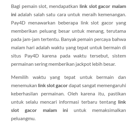
Bagi pemain slot, mendapatkan
link slot gacor malam
ini
adalah salah satu cara untuk meraih kemenangan.
Pay4D menawarkan beberapa link slot gacor yang
memberikan peluang besar untuk menang, terutama
pada jam-jam tertentu. Banyak pemain percaya bahwa
malam hari adalah waktu yang tepat untuk bermain di
situs Pay4D karena pada waktu tersebut, sistem
permainan sering memberikan jackpot lebih besar.
Memilih waktu yang tepat untuk bermain dan
menemukan
link slot gacor
dapat sangat memengaruhi
keberhasilan permainan. Oleh karena itu, pastikan
untuk selalu mencari informasi terbaru tentang
link
slot gacor malam ini
untuk memaksimalkan
peluangmu.