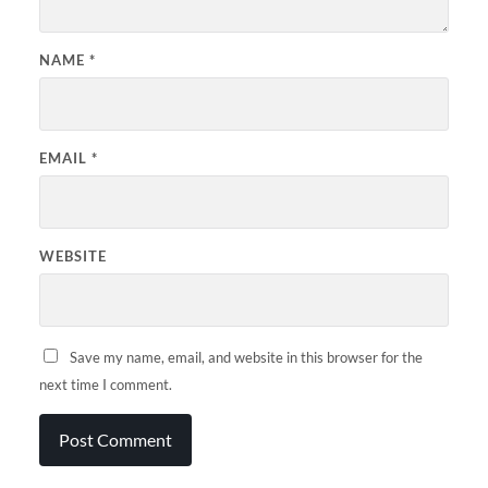
NAME
*
EMAIL
*
WEBSITE
Save my name, email, and website in this browser for the
next time I comment.