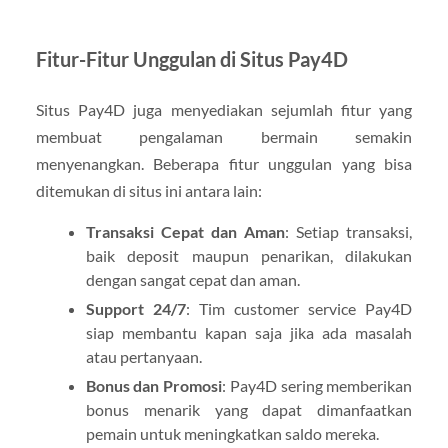
Fitur-Fitur Unggulan di Situs Pay4D
Situs Pay4D juga menyediakan sejumlah fitur yang
membuat pengalaman bermain semakin
menyenangkan. Beberapa fitur unggulan yang bisa
ditemukan di situs ini antara lain:
Transaksi Cepat dan Aman
: Setiap transaksi,
baik deposit maupun penarikan, dilakukan
dengan sangat cepat dan aman.
Support 24/7
: Tim customer service Pay4D
siap membantu kapan saja jika ada masalah
atau pertanyaan.
Bonus dan Promosi
: Pay4D sering memberikan
bonus menarik yang dapat dimanfaatkan
pemain untuk meningkatkan saldo mereka.