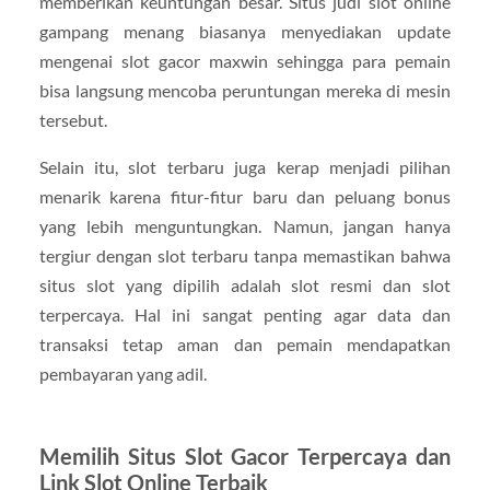
memberikan keuntungan besar. Situs judi slot online
gampang menang biasanya menyediakan update
mengenai slot gacor maxwin sehingga para pemain
bisa langsung mencoba peruntungan mereka di mesin
tersebut.
Selain itu, slot terbaru juga kerap menjadi pilihan
menarik karena fitur-fitur baru dan peluang bonus
yang lebih menguntungkan. Namun, jangan hanya
tergiur dengan slot terbaru tanpa memastikan bahwa
situs slot yang dipilih adalah slot resmi dan slot
terpercaya. Hal ini sangat penting agar data dan
transaksi tetap aman dan pemain mendapatkan
pembayaran yang adil.
Memilih Situs Slot Gacor Terpercaya dan
Link Slot Online Terbaik