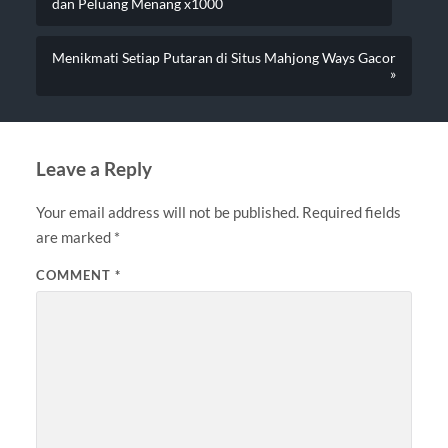
dan Peluang Menang x1000
Menikmati Setiap Putaran di Situs Mahjong Ways Gacor
»
Leave a Reply
Your email address will not be published.
Required fields
are marked
*
COMMENT
*