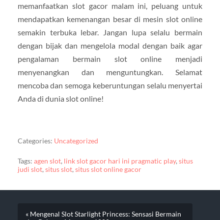
memanfaatkan slot gacor malam ini, peluang untuk
mendapatkan kemenangan besar di mesin slot online
semakin terbuka lebar. Jangan lupa selalu bermain
dengan bijak dan mengelola modal dengan baik agar
pengalaman bermain slot online menjadi
menyenangkan dan menguntungkan. Selamat
mencoba dan semoga keberuntungan selalu menyertai
Anda di dunia slot online!
Categories:
Uncategorized
Tags:
agen slot
,
link slot gacor hari ini pragmatic play
,
situs
judi slot
,
situs slot
,
situs slot online gacor
« Mengenal Slot Starlight Princess: Sensasi Bermain