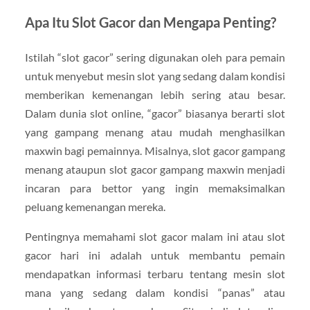
Apa Itu Slot Gacor dan Mengapa Penting?
Istilah “slot gacor” sering digunakan oleh para pemain
untuk menyebut mesin slot yang sedang dalam kondisi
memberikan kemenangan lebih sering atau besar.
Dalam dunia slot online, “gacor” biasanya berarti slot
yang gampang menang atau mudah menghasilkan
maxwin bagi pemainnya. Misalnya, slot gacor gampang
menang ataupun slot gacor gampang maxwin menjadi
incaran para bettor yang ingin memaksimalkan
peluang kemenangan mereka.
Pentingnya memahami slot gacor malam ini atau slot
gacor hari ini adalah untuk membantu pemain
mendapatkan informasi terbaru tentang mesin slot
mana yang sedang dalam kondisi “panas” atau