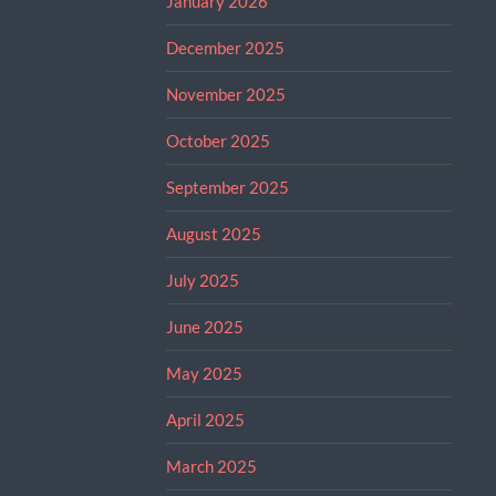
January 2026
December 2025
November 2025
October 2025
September 2025
August 2025
July 2025
June 2025
May 2025
April 2025
March 2025