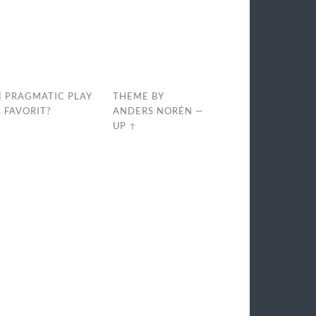
 PRAGMATIC PLAY
THEME BY
 FAVORIT?
ANDERS NORÉN
—
UP ↑