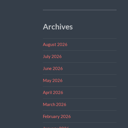
Archives
August 2026
July 2026
June 2026
May 2026
April 2026
March 2026
February 2026