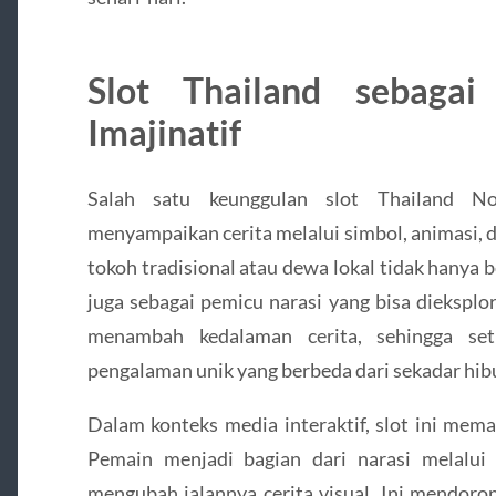
Slot Thailand sebagai
Imajinatif
Salah satu keunggulan slot Thailand 
menyampaikan cerita melalui simbol, animasi, d
tokoh tradisional atau dewa lokal tidak hanya b
juga sebagai pemicu narasi yang bisa dieksplor
menambah kedalaman cerita, sehingga set
pengalaman unik yang berbeda dari sekadar hib
Dalam konteks media interaktif, slot ini mem
Pemain menjadi bagian dari narasi melalui 
mengubah jalannya cerita visual. Ini mendoron