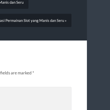
 Manis dan Seru
sasi Permainan Slot yang Manis dan Seru »
fields are marked
*