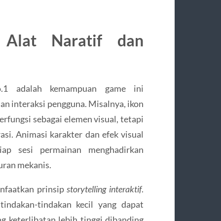
 Alat Naratif dan
No.1 adalah kemampuan game ini
an interaksi pengguna. Misalnya, ikon
erfungsi sebagai elemen visual, tetapi
asi. Animasi karakter dan efek visual
iap sesi permainan menghadirkan
uran mekanis.
anfaatkan prinsip
storytelling interaktif
.
tindakan-tindakan kecil yang dapat
g keterlibatan lebih tinggi dibanding