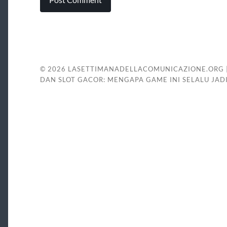
© 2026
LASETTIMANADELLACOMUNICAZIONE.ORG |
DAN SLOT GACOR: MENGAPA GAME INI SELALU JADI