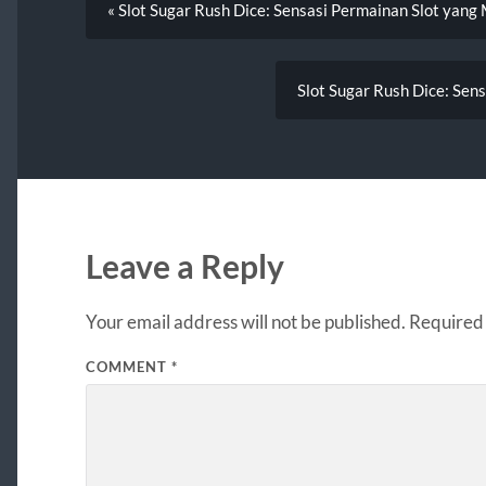
« Slot Sugar Rush Dice: Sensasi Permainan Slot yang
Slot Sugar Rush Dice: Sen
Leave a Reply
Your email address will not be published.
Required 
COMMENT
*