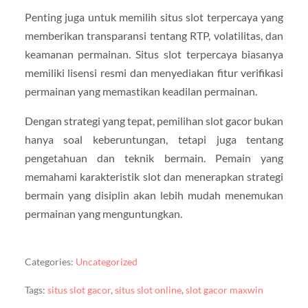
Penting juga untuk memilih situs slot terpercaya yang
memberikan transparansi tentang RTP, volatilitas, dan
keamanan permainan. Situs slot terpercaya biasanya
memiliki lisensi resmi dan menyediakan fitur verifikasi
permainan yang memastikan keadilan permainan.
Dengan strategi yang tepat, pemilihan slot gacor bukan
hanya soal keberuntungan, tetapi juga tentang
pengetahuan dan teknik bermain. Pemain yang
memahami karakteristik slot dan menerapkan strategi
bermain yang disiplin akan lebih mudah menemukan
permainan yang menguntungkan.
Categories:
Uncategorized
Tags:
situs slot gacor
,
situs slot online
,
slot gacor maxwin