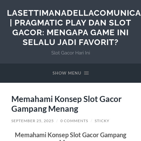
LASETTIMANADELLACOMUNICA
| PRAGMATIC PLAY DAN SLOT
GACOR: MENGAPA GAME INI
SELALU JADI FAVORIT?
Slot Gacor Hari Ini
SHOW MENU
Memahami Konsep Slot Gacor
Gampang Menang
SEPTEMBER 25, 2025
/
0 COMMENTS
/
STICKY
Memahami Konsep Slot Gacor Gampang