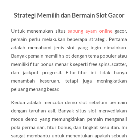
Strategi Memilih dan Bermain Slot Gacor
Untuk menemukan situs
sabung ayam online
gacor,
pemain perlu melakukan beberapa strategi. Pertama
adalah memahami jenis slot yang ingin dimainkan.
Banyak pemain memilih slot dengan tema populer atau
memiliki fitur bonus menarik seperti free spins, scatter,
dan jackpot progresif. Fitur-fitur ini tidak hanya
menambah keseruan, tetapi juga meningkatkan
peluang menang besar.
Kedua adalah mencoba demo slot sebelum bermain
dengan taruhan asli. Banyak situs slot menyediakan
mode demo yang memungkinkan pemain mengenali
pola permainan, fitur bonus, dan tingkat kesulitan. Ini
sangat membantu untuk menentukan apakah sebuah