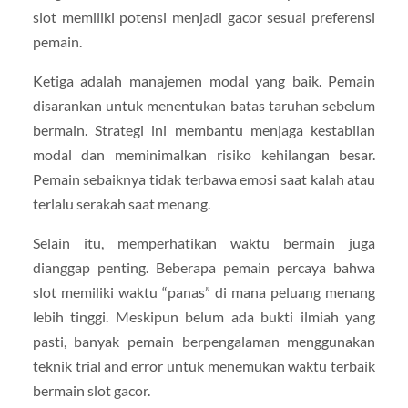
slot memiliki potensi menjadi gacor sesuai preferensi
pemain.
Ketiga adalah manajemen modal yang baik. Pemain
disarankan untuk menentukan batas taruhan sebelum
bermain. Strategi ini membantu menjaga kestabilan
modal dan meminimalkan risiko kehilangan besar.
Pemain sebaiknya tidak terbawa emosi saat kalah atau
terlalu serakah saat menang.
Selain itu, memperhatikan waktu bermain juga
dianggap penting. Beberapa pemain percaya bahwa
slot memiliki waktu “panas” di mana peluang menang
lebih tinggi. Meskipun belum ada bukti ilmiah yang
pasti, banyak pemain berpengalaman menggunakan
teknik trial and error untuk menemukan waktu terbaik
bermain slot gacor.