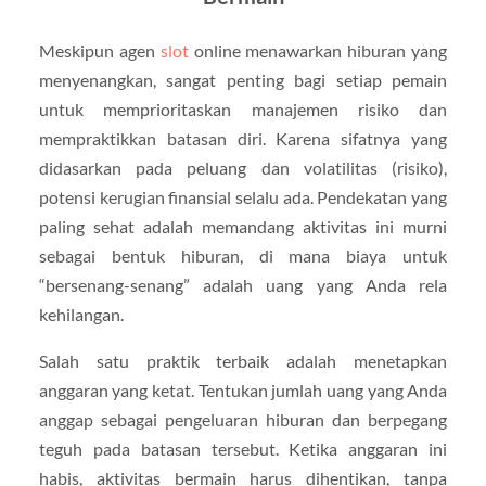
Meskipun agen
slot
online menawarkan hiburan yang
menyenangkan, sangat penting bagi setiap pemain
untuk memprioritaskan manajemen risiko dan
mempraktikkan batasan diri. Karena sifatnya yang
didasarkan pada peluang dan volatilitas (risiko),
potensi kerugian finansial selalu ada. Pendekatan yang
paling sehat adalah memandang aktivitas ini murni
sebagai bentuk hiburan, di mana biaya untuk
“bersenang-senang” adalah uang yang Anda rela
kehilangan.
Salah satu praktik terbaik adalah menetapkan
anggaran yang ketat. Tentukan jumlah uang yang Anda
anggap sebagai pengeluaran hiburan dan berpegang
teguh pada batasan tersebut. Ketika anggaran ini
habis, aktivitas bermain harus dihentikan, tanpa