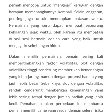
pernah mencoba untuk “mengejar” kerugian dengan
harapan memenangkannya kembali. Selain anggaran,
penting juga untuk menetapkan batasan waktu.
Permainan yang seru dapat membuat seseorang
kehilangan jejak waktu, oleh karena itu membatasi
durasi sesi bermain adalah cara yang baik untuk
menjaga keseimbangan hidup.
Dalam memilih permainan, pemain sering kali
mempertimbangkan faktor volatilitas. Slot dengan
volatilitas tinggi cenderung memberikan kemenangan
yang lebih jarang, namun dengan potensi hadiah yang
jauh lebih besar. Sebaliknya, slot dengan volatilitas
rendah cenderung memberikan kemenangan yang
lebih sering, tetapi dengan jumlah hadiah yang lebih
kecil. Pemahaman akan perbedaan ini membantu
pemain memilih game yang sesuai dengan selera risiko