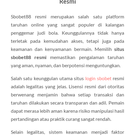
Resmi
Sbobet88 resmi merupakan salah satu platform
taruhan online yang sangat populer di kalangan
penggemar judi bola. Keunggulannya tidak hanya
terletak pada kemudahan akses, tetapi juga pada
keamanan dan kenyamanan bermain. Memilih
situs
sbobet88 resmi
memastikan pengalaman taruhan
yang aman, nyaman, dan berpotensi menguntungkan.
Salah satu keunggulan utama situs
login sbobet
resmi
adalah legalitas yang jelas. Lisensi resmi dari otoritas
berwenang menjamin bahwa setiap transaksi dan
taruhan dilakukan secara transparan dan adil. Pemain
dapat merasa lebih aman karena risiko manipulasi hasil
pertandingan atau praktik curang sangat rendah.
Selain legalitas, sistem keamanan menjadi faktor