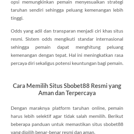
opsi memungkinkan pemain menyesuaikan strategi
taruhan sendiri sehingga peluang kemenangan lebih
tinggi.
Odds yang adil dan transparan menjadi ciri khas situs
resmi. Sistem odds mengikuti standar internasional
sehingga pemain dapat menghitung peluang
kemenangan dengan tepat. Hal ini meningkatkan rasa
percaya diri sekaligus potensi keuntungan bagi pemain.
Cara Memilih Situs Sbobet88 Resmi yang
Aman dan Terpercaya
Dengan maraknya platform taruhan online, pemain
harus lebih selektif agar tidak salah memilih. Berikut
beberapa panduan untuk memastikan situs sbobet88
yang dipilih benar-benar resmi dan aman.