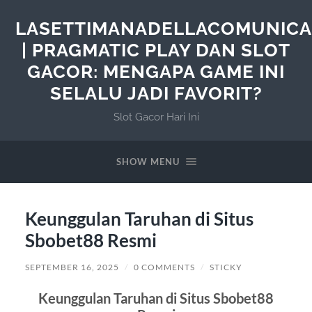
LASETTIMANADELLACOMUNICA
| PRAGMATIC PLAY DAN SLOT
GACOR: MENGAPA GAME INI
SELALU JADI FAVORIT?
Slot Gacor Hari Ini
SHOW MENU
Keunggulan Taruhan di Situs
Sbobet88 Resmi
SEPTEMBER 16, 2025
/
0 COMMENTS
/
STICKY
Keunggulan Taruhan di Situs Sbobet88