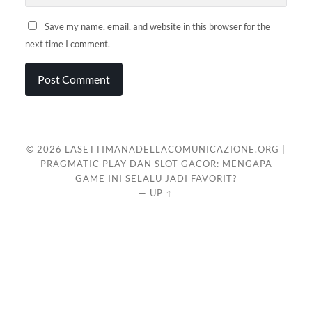
Save my name, email, and website in this browser for the
next time I comment.
© 2026
LASETTIMANADELLACOMUNICAZIONE.ORG |
PRAGMATIC PLAY DAN SLOT GACOR: MENGAPA
GAME INI SELALU JADI FAVORIT?
—
UP ↑