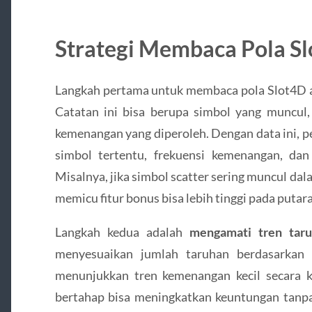
Strategi Membaca Pola S
Langkah pertama untuk membaca pola Slot4D 
Catatan ini bisa berupa simbol yang muncul
kemenangan yang diperoleh. Dengan data ini, 
simbol tertentu, frekuensi kemenangan, dan
Misalnya, jika simbol scatter sering muncul da
memicu fitur bonus bisa lebih tinggi pada putar
Langkah kedua adalah
mengamati tren tar
menyesuaikan jumlah taruhan berdasarkan 
menunjukkan tren kemenangan kecil secara k
bertahap bisa meningkatkan keuntungan tanpa 