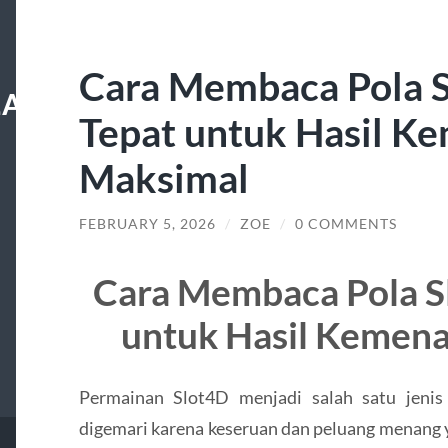
Cara Membaca Pola 
LACOMUNICAZIONE.ORG
Tepat untuk Hasil K
Maksimal
FEBRUARY 5, 2026
/
ZOE
/
0 COMMENTS
Cara Membaca Pola S
untuk Hasil Kemen
Permainan Slot4D menjadi salah satu jenis
digemari karena keseruan dan peluang menang