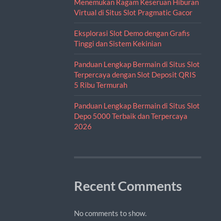
Menemukan Ragam Keseruan Hiburan
Virtual di Situs Slot Pragmatic Gacor
Eksplorasi Slot Demo dengan Grafis
Tinggi dan Sistem Kekinian
Panduan Lengkap Bermain di Situs Slot
Terpercaya dengan Slot Deposit QRIS
5 Ribu Termurah
Panduan Lengkap Bermain di Situs Slot
Depo 5000 Terbaik dan Terpercaya
2026
Recent Comments
No comments to show.