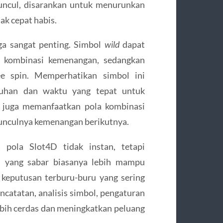
uncul, disarankan untuk menurunkan
ak cepat habis.
ga sangat penting. Simbol
wild
dapat
 kombinasi kemenangan, sedangkan
 spin. Memperhatikan simbol ini
uhan dan waktu yang tepat untuk
juga memanfaatkan pola kombinasi
unculnya kemenangan berikutnya.
 pola Slot4D tidak instan, tetapi
n yang sabar biasanya lebih mampu
keputusan terburu-buru yang sering
catatan, analisis simbol, pengaturan
ebih cerdas dan meningkatkan peluang