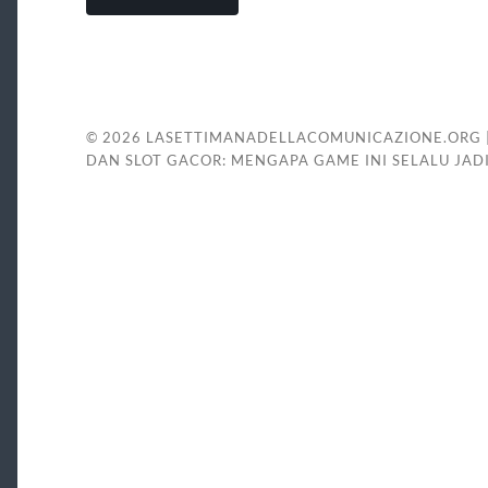
© 2026
LASETTIMANADELLACOMUNICAZIONE.ORG |
DAN SLOT GACOR: MENGAPA GAME INI SELALU JADI