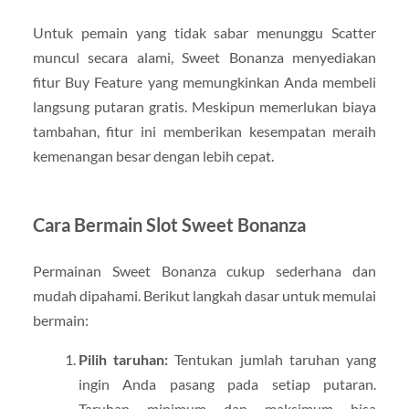
Untuk pemain yang tidak sabar menunggu Scatter
muncul secara alami, Sweet Bonanza menyediakan
fitur Buy Feature yang memungkinkan Anda membeli
langsung putaran gratis. Meskipun memerlukan biaya
tambahan, fitur ini memberikan kesempatan meraih
kemenangan besar dengan lebih cepat.
Cara Bermain Slot Sweet Bonanza
Permainan Sweet Bonanza cukup sederhana dan
mudah dipahami. Berikut langkah dasar untuk memulai
bermain:
Pilih taruhan:
Tentukan jumlah taruhan yang
ingin Anda pasang pada setiap putaran.
Taruhan minimum dan maksimum bisa