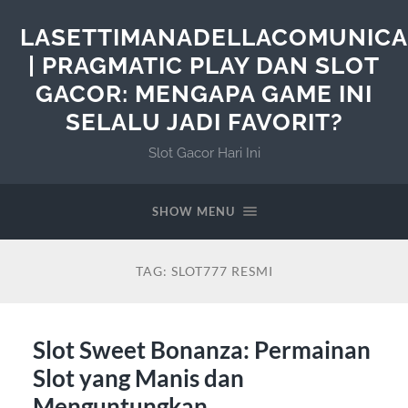
LASETTIMANADELLACOMUNICA
| PRAGMATIC PLAY DAN SLOT
GACOR: MENGAPA GAME INI
SELALU JADI FAVORIT?
Slot Gacor Hari Ini
SHOW MENU
TAG:
SLOT777 RESMI
Slot Sweet Bonanza: Permainan
Slot yang Manis dan
Menguntungkan