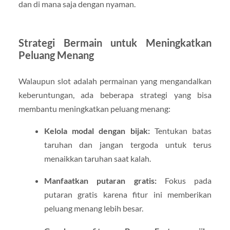
dan di mana saja dengan nyaman.
Strategi Bermain untuk Meningkatkan
Peluang Menang
Walaupun slot adalah permainan yang mengandalkan
keberuntungan, ada beberapa strategi yang bisa
membantu meningkatkan peluang menang:
Kelola modal dengan bijak:
Tentukan batas
taruhan dan jangan tergoda untuk terus
menaikkan taruhan saat kalah.
Manfaatkan putaran gratis:
Fokus pada
putaran gratis karena fitur ini memberikan
peluang menang lebih besar.